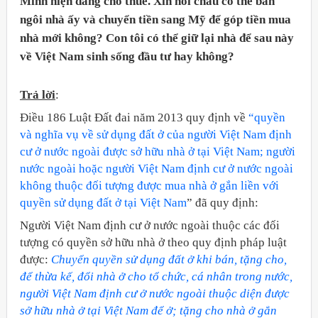
Minh hiện đang cho thuê. Xin hỏi cháu có thể bán
ngôi nhà ấy và chuyển tiền sang Mỹ để góp tiền mua
nhà mới không? Con tôi có thể giữ lại nhà để sau này
về Việt Nam sinh sống đầu tư hay không?
Trả lời
:
Điều 186 Luật Đất đai năm 2013 quy định về
“quyền
và nghĩa vụ về sử dụng đất ở của người Việt Nam định
cư ở nước ngoài được sở hữu nhà ở tại Việt Nam; người
nước ngoài hoặc người Việt Nam định cư ở nước ngoài
không thuộc đối tượng được mua nhà ở gắn liền với
quyền sử dụng đất ở tại Việt
Nam
” đã quy định:
Người Việt Nam định cư ở nước ngoài thuộc các đối
tượng có quyền sở hữu nhà ở theo quy định pháp luật
Đảng
được:
Chuyển quyền sử dụng đất ở khi bán, tặng cho,
để thừa kế, đổi nhà ở cho tổ chức, cá nhân trong nước,
người Việt Nam định cư ở nước ngoài thuộc diện được
sở hữu nhà ở tại Việt Nam để ở; tặng cho nhà ở gắn