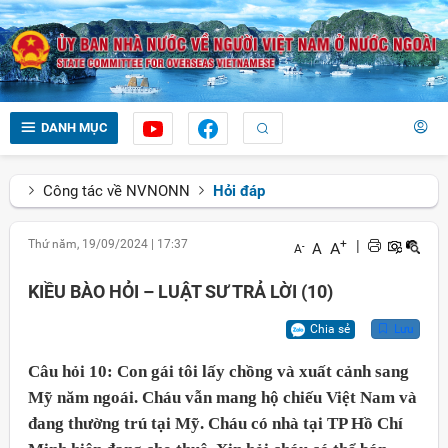
DANH MỤC
Công tác về NVNONN
Hỏi đáp
Thứ năm, 19/09/2024
|
17:37
+
|
A
A
-
A
KIỀU BÀO HỎI – LUẬT SƯ TRẢ LỜI (10)
Chia sẻ
Lưu
C
âu hỏi 1
0
:
Con gái tôi lấy chồng
và xuất cảnh sang
Mỹ năm ngoái. Cháu vẫn mang hộ chiếu Việt Nam và
đang thường trú tại Mỹ. Cháu có nhà tại TP Hồ Chí