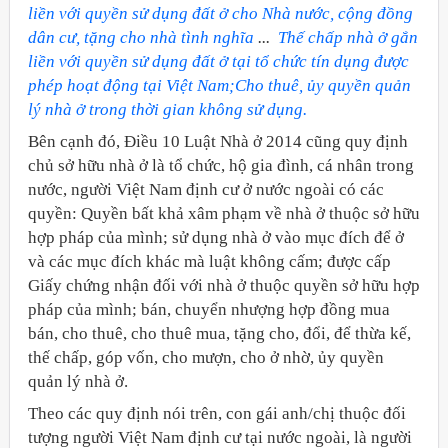
liền với quyền sử dụng đất ở cho Nhà nước, cộng đồng
dân cư, tặng cho nhà tình nghĩa
...
Thế chấp nhà ở gắn
liền với quyền sử dụng đất ở tại tổ chức tín dụng được
phép hoạt động tại Việt Nam;
Cho thuê, ủy quyền quản
lý nhà ở trong thời gian không sử dụng.
Bên cạnh đó, Điều 10 Luật Nhà ở 2014 cũng quy định
chủ sở hữu nhà ở là tổ chức, hộ gia đình, cá nhân trong
nước, người Việt Nam định cư ở nước ngoài có các
quyền: Quyền bất khả xâm phạm về nhà ở thuộc sở hữu
hợp pháp của mình; sử dụng nhà ở vào mục đích để ở
và các mục đích khác mà luật không cấm; được cấp
Giấy chứng nhận đối với nhà ở thuộc quyền sở hữu hợp
pháp của mình; bán, chuyển nhượng hợp đồng mua
bán, cho thuê, cho thuê mua, tặng cho, đổi, để thừa kế,
thế chấp, góp vốn, cho mượn, cho ở nhờ, ủy quyền
quản lý nhà ở.
ời Việt Nam ở nước ngoài
Theo các quy định nói trên, con gái anh/chị thuộc đối
tượng người Việt Nam định cư tại nước ngoài, là người