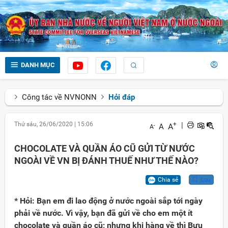
DANH MỤC
Công tác về NVNONN
Hỏi đáp
Thứ sáu, 26/06/2020
|
15:06
+
|
A
A
-
A
CHOCOLATE VÀ QUẦN ÁO CŨ GỬI TỪ NƯỚC
NGOÀI VỀ VN BỊ ĐÁNH THUẾ NHƯ THẾ NÀO?
Chia sẻ
Lưu
* Hỏi: Bạn em đi lao động ở nước ngoài sắp tới ngày
phải về nước. Vì vậy, bạn đã gửi về cho em một ít
chocolate và quần áo cũ; nhưng khi hàng về thì Bưu