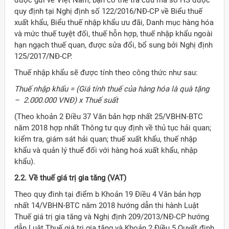
được gửi về Việt Nam, bạn có thể tra cứu mã số HS được
quy định tại Nghị định số 122/2016/NĐ-CP về Biểu thuế
xuất khẩu, Biểu thuế nhập khẩu ưu đãi, Danh mục hàng hóa
và mức thuế tuyệt đối, thuế hỗn hợp, thuế nhập khẩu ngoài
hạn ngạch thuế quan, được sửa đổi, bổ sung bởi Nghị định
125/2017/NĐ-CP.
Thuế nhập khẩu sẽ được tính theo công thức như sau:
Thuế nhập khẩu = (Giá tính thuế của hàng hóa là quà tặng
– 2.000.000 VNĐ) x Thuế suất
(Theo khoản 2 Điều 37 Văn bản hợp nhất 25/VBHN-BTC
năm 2018 hợp nhất Thông tư quy định về thủ tục hải quan;
kiểm tra, giám sát hải quan; thuế xuất khẩu, thuế nhập
khẩu và quản lý thuế đối với hàng hoá xuất khẩu, nhập
khẩu).
2.2. Về thuế giá trị gia tăng (VAT)
Theo quy đinh tại điểm b Khoản 19 Điều 4 Văn bản hợp
nhất 14/VBHN-BTC năm 2018 hướng dẫn thi hành Luật
Thuế giá trị gia tăng và Nghị định 209/2013/NĐ-CP hướng
dẫn Luật Thuế giá trị gia tăng và Khoản 2 Điều 5 Quyết định