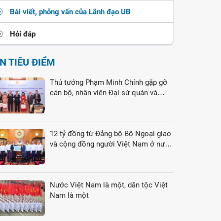
Bài viết, phỏng vấn của Lãnh đạo UB
Hỏi đáp
IN TIÊU ĐIỂM
Thủ tướng Phạm Minh Chính gặp gỡ
cán bộ, nhân viên Đại sứ quán và
cộng đồng người Việt Nam tại Liên
bang Nga
12 tỷ đồng từ Đảng bộ Bộ Ngoại giao
và cộng đồng người Việt Nam ở nước
ngoài gửi tới đồng bào vùng lũ
Nước Việt Nam là một, dân tộc Việt
Nam là một