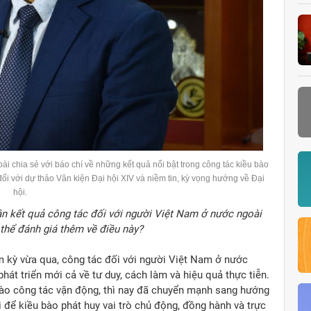
chia sẻ với báo chí về những kết quả nổi bật trong công tác kiều bào
i với dự thảo Văn kiện Đại hội XIV và niềm tin, kỳ vọng hướng về Đại
hội.
hận kết quả công tác đối với người Việt Nam ở nước ngoài
 thể đánh giá thêm về điều này?
 kỳ vừa qua, công tác đối với người Việt Nam ở nước
phát triển mới cả về tư duy, cách làm và hiệu quả thực tiễn.
vào công tác vận động, thì nay đã chuyển mạnh sang hướng
i để kiều bào phát huy vai trò chủ động, đồng hành và trực