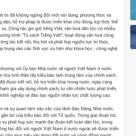
nh trị đã không ngừng đổi mới nội dung, phương thức và
dân, hỗ trợ pháp lý được triển khai chủ động, kịp thời, thể
 vụ. Công tác gìn giữ tiếng Việt, văn hoá dân tộc có nhiều
chương trình “Tủ sách Tiếng Việt”, hoạt động văn hoá cộng
g tác kết nối, thu hút và phát huy nguồn lực trí thức,
p trung vào các lĩnh vực ưu tiên như khoa học - công nghệ,
a phương với Ủy ban Nhà nước về người Việt Nam ở nước
n tỏa tinh thần lấy kiều bào làm trung tâm của chính sách.
ã được kết nối, hỗ trợ triển khai trong nước; ngày càng
ham gia xây dựng chính sách, tư vấn chiến lược phát triển,
khởi nghiệp và đào tạo nguồn nhân lực chất lượng cao.
n và sự quan tâm sâu sắc của lãnh đạo Đảng, Nhà nước,
 gắn bó của kiều bào đối với Tổ quốc. Trong giai đoạn tới,
m vụ phát huy sức mạnh đại đoàn kết toàn dân tộc, trong
ng tác đối với người Việt Nam ở nước ngoài sẽ được triển
cực cho mục tiêu xây dựng đất nước và cộng đồng người