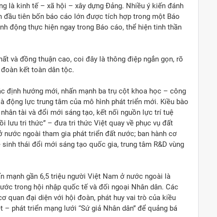
ọng là kinh tế – xã hội – xây dựng Đảng. Nhiều ý kiến đánh
ần đầu tiên bốn báo cáo lớn được tích hợp trong một Báo
ành động thực hiện ngay trong Báo cáo, thể hiện tinh thần
hất và đồng thuận cao, coi đây là thông điệp ngắn gọn, rõ
ại đoàn kết toàn dân tộc.
các định hướng mới, nhấn mạnh ba trụ cột khoa học – công
là động lực trung tâm của mô hình phát triển mới. Kiều bào
nhân tài và đổi mới sáng tạo, kết nối nguồn lực trí tuệ
i lưu tri thức” – đưa tri thức Việt quay về phục vụ đất
ở nước ngoài tham gia phát triển đất nước; ban hành cơ
 sinh thái đổi mới sáng tạo quốc gia, trung tâm R&D vùng
ấn mạnh gần 6,5 triệu người Việt Nam ở nước ngoài là
ớc trong hội nhập quốc tế và đối ngoại Nhân dân. Các
ơ quan đại diện với hội đoàn, phát huy vai trò của kiều
ệt – phát triển mạng lưới “Sứ giả Nhân dân” để quảng bá