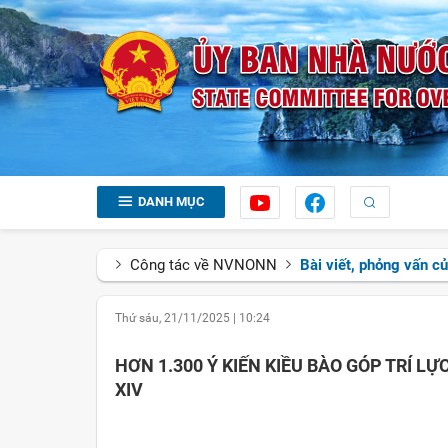
DANH MỤC
Công tác về NVNONN
Bài viết, phỏng vấn c
Thứ sáu, 21/11/2025
|
10:24
HƠN 1.300 Ý KIẾN KIỀU BÀO GÓP TRÍ LỰ
XIV