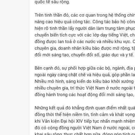
quốc tế sâu rộng.
Trên tinh thần đó, các cơ quan trong hệ thống chí
nâng cao hiệu quả công tác. Công tác bảo hộ công 
hiện rõ tinh thần lấy người dân làm trung tâm phục
chuyển biến tích cực với các lớp dạy tiếng Việt, 
đồng được lan toả ở các nước và nhiều khu vực. Côn
chuyên gia, doanh nhân kiều bào được mở rộng, tậ
đổi mới sáng tạo, chuyển đổi số, giáo dục và y tế.
Bên cạnh đó, sự phối hợp giữa các bộ, ngành, đị
ngoài ngày càng chặt chẽ và hiệu quả, góp phần la
Nhiều mô hình, sáng kiến do kiều bào khởi xướng đ
nhiều chuyên gia, trí thức Việt Nam ở nước ngoài t
đồng hành trong các hoạt động đổi mới sáng tạo, 
Những kết quả đó khẳng định quan điểm nhất quá
đồng thời thể hiện niềm tin, tình cảm và khát vọng
khi Văn kiện Đại hội XIV tiếp tục nhấn mạnh nhiệ
đó có cộng đồng người Việt Nam ở nước ngoài, cô
khai sâu rộng, thực chất hơn nữa, đóng góp tích 