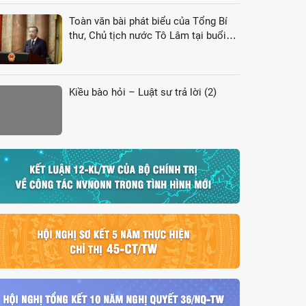
Toàn văn bài phát biểu của Tổng Bí
thư, Chủ tịch nước Tô Lâm tại buổi
gặp gỡ đại biểu kiều bào dự Hội nghị
VK4
Kiều bào hỏi – Luật sư trả lời (2)