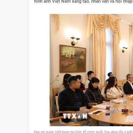
hình ảnh Việt Nam sáng tạo, nhân văn và hội nhập
Đại sứ quán Việt Nam tại Đức tổ chức buổi Toạ đàm lấy ý kiế