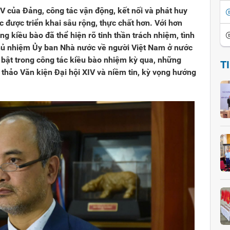
IV của Đảng, công tác vận động, kết nối và phát huy
c được triển khai sâu rộng, thực chất hơn. Với hơn
ng kiều bào đã thể hiện rõ tinh thần trách nhiệm, tình
hủ nhiệm Ủy ban Nhà nước về người Việt Nam ở nước
i bật trong công tác kiều bào nhiệm kỳ qua, những
T
thảo Văn kiện Đại hội XIV và niềm tin, kỳ vọng hướng