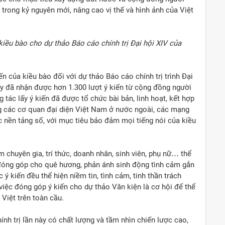
trong kỷ nguyên mới, nâng cao vị thế và hình ảnh của Việt
kiều bào cho dự thảo Báo cáo chính trị Đại hội XIV của
ến của kiều bào đối với dự thảo Báo cáo chính trị trình Đại
ay đã nhận được hơn 1.300 lượt ý kiến từ cộng đồng người
tác lấy ý kiến đã được tổ chức bài bản, linh hoạt, kết hợp
ống các cơ quan đại diện Việt Nam ở nước ngoài, các mạng
 nền tảng số, với mục tiêu bảo đảm mọi tiếng nói của kiều
 chuyên gia, trí thức, doanh nhân, sinh viên, phụ nữ… thể
g đóng góp cho quê hương, phản ánh sinh động tình cảm gắn
ý kiến đều thể hiện niềm tin, tình cảm, tinh thần trách
iệc đóng góp ý kiến cho dự thảo Văn kiện là cơ hội để thể
 Việt trên toàn cầu.
ính trị lần này có chất lượng và tầm nhìn chiến lược cao,