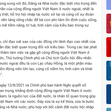
Song song với đó, Đảng và Nhà nước đặc biệt chú trọng đến
thần của cộng đồng người Việt Nam ở nước ngoài, nhất là
g Việt, hỗ trợ hội nhập tại nước sở tại và củng cố sự đoàn
 nền tảng vững chắc để bà con yên tâm ổn định cuộc sống,
mẽ tiềm năng, trí tuệ, tình cảm của kiều bào trong sự
 chỉ đạo sát sao của các đồng chí lãnh đạo cao nhất của
n đặc biệt quan trọng đối với kiều bào. Trong các bài phát
n thăm làm việc và gặp gỡ cộng đồng người Việt Nam ở
ước, Thủ tướng Chính phủ và Chủ tịch Quốc hội đều nhấn
 nước ngoài đều là con Lạc cháu Hồng, là một phần máu
ồn động viên lớn lao, củng cố niềm tin, tình cảm và khát
".
 ngày 12/8/2021 và Chính phủ ban hành Nghị quyết số
an trọng, khẳng định cộng đồng người Việt Nam ở nước
Nam, là nguồn lực của đất nước, là nhân tố quan trọng góp
iệt Nam với các nước. Đây vừa là sự kế thừa, vừa là bước
Đảng và Nhà nước, phù hợp với bối cảnh đất nước hội nhập