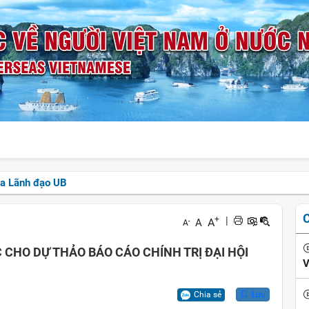
ủa Lãnh đạo UB
+
|
A
A
-
A
C CHO DỰ THẢO BÁO CÁO CHÍNH TRỊ ĐẠI HỘI
V
Chia sẻ
Lưu