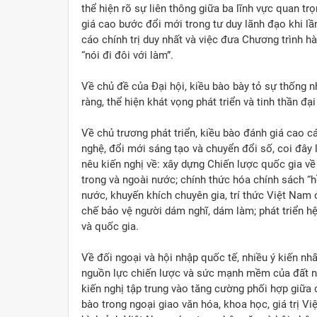
thể hiện rõ sự liên thông giữa ba lĩnh vực quan tr
giá cao bước đổi mới trong tư duy lãnh đạo khi l
cáo chính trị duy nhất và việc đưa Chương trình h
“nói đi đôi với làm”.
Về chủ đề của Đại hội, kiều bào bày tỏ sự thống n
ràng, thể hiện khát vọng phát triển và tinh thần đ
Về chủ trương phát triển, kiều bào đánh giá cao 
nghệ, đổi mới sáng tạo và chuyển đổi số, coi đây 
nêu kiến nghị về: xây dựng Chiến lược quốc gia về 
trong và ngoài nước; chính thức hóa chính sách “hồ
nước, khuyến khích chuyên gia, trí thức Việt Nam 
chế bảo vệ người dám nghĩ, dám làm; phát triển hệ
và quốc gia.
Về đối ngoại và hội nhập quốc tế, nhiều ý kiến nh
nguồn lực chiến lược và sức mạnh mềm của đất nư
kiến nghị tập trung vào tăng cường phối hợp giữa c
bào trong ngoại giao văn hóa, khoa học, giá trị Vi