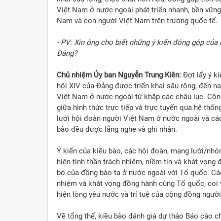
Việt Nam ở nước ngoài phát triển nhanh, bền vững 
Nam và con người Việt Nam trên trường quốc tế.
- PV: Xin ông cho biết những ý kiến đóng góp của 
Đảng?
Chủ nhiệm Ủy ban Nguyễn Trung Kiên:
Đợt lấy ý ki
hội XIV của Đảng được triển khai sâu rộng, đến n
Việt Nam ở nước ngoài từ khắp các châu lục. Công 
giữa hình thức trực tiếp và trực tuyến qua hệ th
lưới hội đoàn người Việt Nam ở nước ngoài và các
bào đều được lắng nghe và ghi nhận.
Ý kiến của kiều bào, các hội đoàn, mạng lưới/nhóm
hiện tinh thần trách nhiệm, niềm tin và khát vọn
bó của đồng bào ta ở nước ngoài với Tổ quốc. Các 
nhiệm và khát vọng đồng hành cùng Tổ quốc, coi v
hiện lòng yêu nước và trí tuệ của cộng đồng người
Về tổng thể, kiều bào đánh giá dự thảo Báo cáo ch