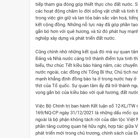
tiếp tham gia đóng góp thiết thực cho đất nước. 
các hoạt động chăm lo đời sống vật chất và tinh 
trong việc gìn giữ và lan tỏa bản sắc văn hoá, tiến
kết cộng đồng. Những nỗ lực này đã góp phần tạo
gắn bó hơn với quê hương, và từ đó phát huy mạnh 
nghiệp xây dựng và phát triển đất nước.
Cũng chính nhờ những kết quả đó mà sự quan tâm,
Đảng và Nhà nước càng trở thành điểm tựa tinh thầ
biểu, thư chúc Tết kiều bào hàng năm, các chuyế
nước ngoài, các đồng chí Tổng Bí thư, Chủ tịch n
mạnh khẳng định đồng bào ta ở trong nước hay ở
thịt của Tổ quốc. Sự quan tâm ấy đã trở thành ngu
vọng gắn bó của kiều bào với quê hương, đất nước
Việc Bộ Chính trị ban hành Kết luận số 12-KL/TW
169/NQ-CP ngày 31/12/2021 là những dấu mốc qu
ngoài là bộ phận không tách rời của dân tộc Việt 
phần tăng cường quan hệ hữu nghị, hợp tác giữa V
phát triển mới trong chủ trương, chính sách của 