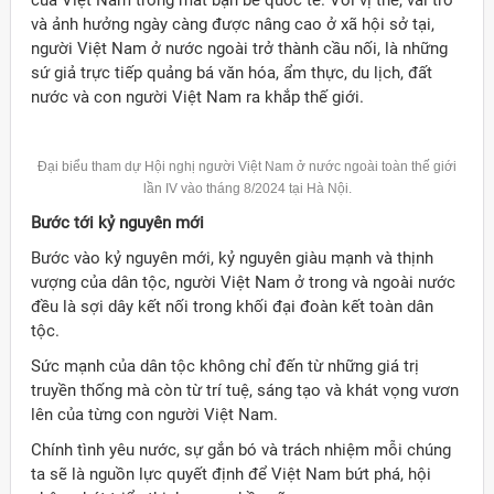
của Việt Nam trong mắt bạn bè quốc tế. Với vị thế, vai trò
và ảnh hưởng ngày càng được nâng cao ở xã hội sở tại,
người Việt Nam ở nước ngoài trở thành cầu nối, là những
sứ giả trực tiếp quảng bá văn hóa, ẩm thực, du lịch, đất
nước và con người Việt Nam ra khắp thế giới.
Đại biểu tham dự Hội nghị người Việt Nam ở nước ngoài toàn thế giới
lần IV vào tháng 8/2024 tại Hà Nội.
Bước tới kỷ nguyên mới
Bước vào kỷ nguyên mới, kỷ nguyên giàu mạnh và thịnh
vượng của dân tộc, người Việt Nam ở trong và ngoài nước
đều là sợi dây kết nối trong khối đại đoàn kết toàn dân
tộc.
Sức mạnh của dân tộc không chỉ đến từ những giá trị
truyền thống mà còn từ trí tuệ, sáng tạo và khát vọng vươn
lên của từng con người Việt Nam.
Chính tình yêu nước, sự gắn bó và trách nhiệm mỗi chúng
ta sẽ là nguồn lực quyết định để Việt Nam bứt phá, hội