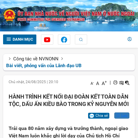
DANH MỤC
Công tác về NVNONN
Bài viết, phỏng vấn của Lãnh đạo UB
Chủ nhật, 24/08/2025
|
20:10
+
|
A
A
-
A
HÀNH TRÌNH KẾT NỐI ĐẠI ĐOÀN KẾT TOÀN DÂN
TỘC, DẤU ẤN KIỀU BÀO TRONG KỶ NGUYÊN MỚI
Chia sẻ
Lưu
Trải qua 80 năm xây dựng và trưởng thành, ngoại giao
Việt Nam luôn khắc ghi lời dạy của Chủ tịch Hồ Chí