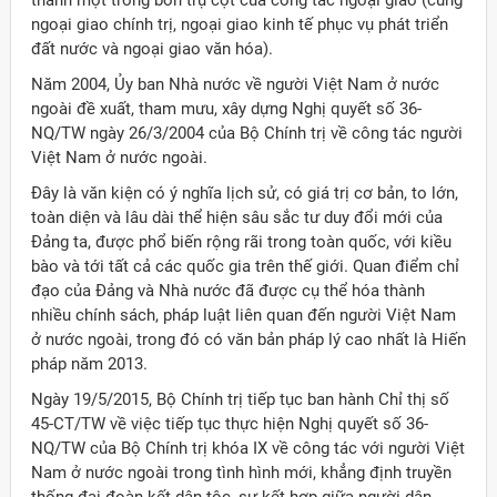
thành một trong bốn trụ cột của công tác ngoại giao (cùng
ngoại giao chính trị, ngoại giao kinh tế phục vụ phát triển
đất nước và ngoại giao văn hóa).
Năm 2004, Ủy ban Nhà nước về người Việt Nam ở nước
ngoài đề xuất, tham mưu, xây dựng Nghị quyết số 36-
NQ/TW ngày 26/3/2004 của Bộ Chính trị về công tác người
Việt Nam ở nước ngoài.
Đây là văn kiện có ý nghĩa lịch sử, có giá trị cơ bản, to lớn,
toàn diện và lâu dài thể hiện sâu sắc tư duy đổi mới của
Đảng ta, được phổ biến rộng rãi trong toàn quốc, với kiều
bào và tới tất cả các quốc gia trên thế giới. Quan điểm chỉ
đạo của Đảng và Nhà nước đã được cụ thể hóa thành
nhiều chính sách, pháp luật liên quan đến người Việt Nam
ở nước ngoài, trong đó có văn bản pháp lý cao nhất là Hiến
pháp năm 2013.
Ngày 19/5/2015, Bộ Chính trị tiếp tục ban hành Chỉ thị số
45-CT/TW về việc tiếp tục thực hiện Nghị quyết số 36-
NQ/TW của Bộ Chính trị khóa IX về công tác với người Việt
Nam ở nước ngoài trong tình hình mới, khẳng định truyền