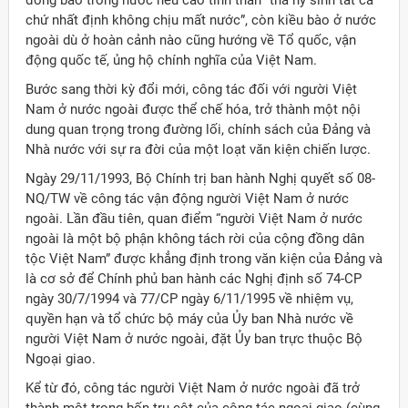
đồng bào trong nước nêu cao tinh thần “thà hy sinh tất cả
chứ nhất định không chịu mất nước”, còn kiều bào ở nước
ngoài dù ở hoàn cảnh nào cũng hướng về Tổ quốc, vận
động quốc tế, ủng hộ chính nghĩa của Việt Nam.
Bước sang thời kỳ đổi mới, công tác đối với người Việt
Nam ở nước ngoài được thể chế hóa, trở thành một nội
dung quan trọng trong đường lối, chính sách của Đảng và
Nhà nước với sự ra đời của một loạt văn kiện chiến lược.
Ngày 29/11/1993, Bộ Chính trị ban hành Nghị quyết số 08-
NQ/TW về công tác vận động người Việt Nam ở nước
ngoài. Lần đầu tiên, quan điểm “người Việt Nam ở nước
ngoài là một bộ phận không tách rời của cộng đồng dân
tộc Việt Nam” được khẳng định trong văn kiện của Đảng và
là cơ sở để Chính phủ ban hành các Nghị định số 74-CP
ngày 30/7/1994 và 77/CP ngày 6/11/1995 về nhiệm vụ,
quyền hạn và tổ chức bộ máy của Ủy ban Nhà nước về
người Việt Nam ở nước ngoài, đặt Ủy ban trực thuộc Bộ
Ngoại giao.
Kể từ đó, công tác người Việt Nam ở nước ngoài đã trở