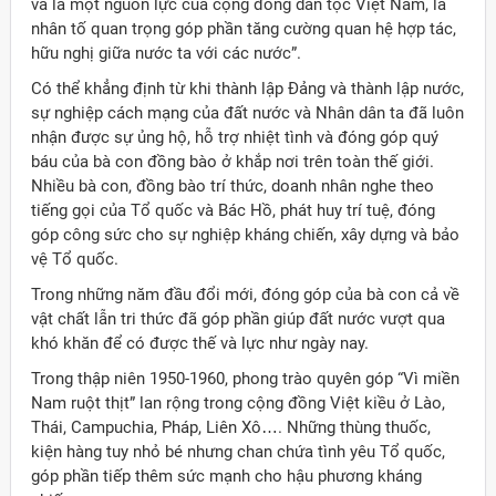
và là một nguồn lực của cộng đồng dân tộc Việt Nam, là
nhân tố quan trọng góp phần tăng cường quan hệ hợp tác,
hữu nghị giữa nước ta với các nước”.
Có thể khẳng định từ khi thành lập Đảng và thành lập nước,
sự nghiệp cách mạng của đất nước và Nhân dân ta đã luôn
nhận được sự ủng hộ, hỗ trợ nhiệt tình và đóng góp quý
báu của bà con đồng bào ở khắp nơi trên toàn thế giới.
Nhiều bà con, đồng bào trí thức, doanh nhân nghe theo
tiếng gọi của Tổ quốc và Bác Hồ, phát huy trí tuệ, đóng
góp công sức cho sự nghiệp kháng chiến, xây dựng và bảo
vệ Tổ quốc.
Trong những năm đầu đổi mới, đóng góp của bà con cả về
vật chất lẫn tri thức đã góp phần giúp đất nước vượt qua
khó khăn để có được thế và lực như ngày nay.
Trong thập niên 1950-1960, phong trào quyên góp “Vì miền
Nam ruột thịt” lan rộng trong cộng đồng Việt kiều ở Lào,
Thái, Campuchia, Pháp, Liên Xô…. Những thùng thuốc,
kiện hàng tuy nhỏ bé nhưng chan chứa tình yêu Tổ quốc,
góp phần tiếp thêm sức mạnh cho hậu phương kháng