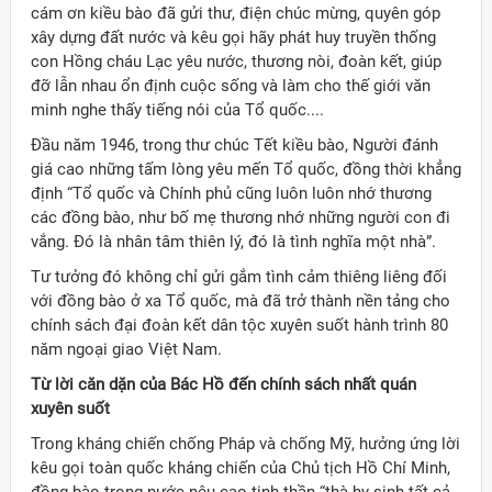
cám ơn kiều bào đã gửi thư, điện chúc mừng, quyên góp
xây dựng đất nước và kêu gọi hãy phát huy truyền thống
con Hồng cháu Lạc yêu nước, thương nòi, đoàn kết, giúp
đỡ lẫn nhau ổn định cuộc sống và làm cho thế giới văn
minh nghe thấy tiếng nói của Tổ quốc....
Đầu năm 1946, trong thư chúc Tết kiều bào, Người đánh
giá cao những tấm lòng yêu mến Tổ quốc, đồng thời khẳng
định “Tổ quốc và Chính phủ cũng luôn luôn nhớ thương
các đồng bào, như bố mẹ thương nhớ những người con đi
vắng. Đó là nhân tâm thiên lý, đó là tình nghĩa một nhà”.
Tư tưởng đó không chỉ gửi gắm tình cảm thiêng liêng đối
với đồng bào ở xa Tổ quốc, mà đã trở thành nền tảng cho
chính sách đại đoàn kết dân tộc xuyên suốt hành trình 80
năm ngoại giao Việt Nam.
Từ lời căn dặn của Bác Hồ đến chính sách nhất quán
xuyên suốt
ời Việt Nam ở nước ngoài
Trong kháng chiến chống Pháp và chống Mỹ, hưởng ứng lời
kêu gọi toàn quốc kháng chiến của Chủ tịch Hồ Chí Minh,