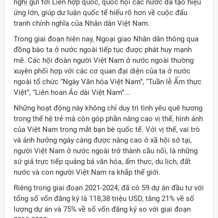
nghị gửi tới Liên hợp quốc, quốc hội các nước đã tạo hiệu
ứng lớn, giúp dư luận quốc tế hiểu rõ hơn về cuộc đấu
tranh chính nghĩa của Nhân dân Việt Nam.
Trong giai đoạn hiện nay, Ngoại giao Nhân dân thông qua
đồng bào ta ở nước ngoài tiếp tục được phát huy mạnh
mẽ. Các hội đoàn người Việt Nam ở nước ngoài thường
xuyên phối hợp với các cơ quan đại diện của ta ở nước
ngoài tổ chức “Ngày Văn hóa Việt Nam”, “Tuần lễ Ẩm thực
Việt”, “Liên hoan Áo dài Việt Nam”...
Những hoạt động này không chỉ duy trì tình yêu quê hương
trong thế hệ trẻ mà còn góp phần nâng cao vị thế, hình ảnh
của Việt Nam trong mắt bạn bè quốc tế. Với vị thế, vai trò
và ảnh hưởng ngày càng được nâng cao ở xã hội sở tại,
người Việt Nam ở nước ngoài trở thành cầu nối, là những
sứ giả trực tiếp quảng bá văn hóa, ẩm thực, du lịch, đất
nước và con người Việt Nam ra khắp thế giới.
Riêng trong giai đoạn 2021-2024, đã có 59 dự án đầu tư với
tổng số vốn đăng ký là 118,38 triệu USD, tăng 21% về số
lượng dự án và 75% về số vốn đăng ký so với giai đoạn