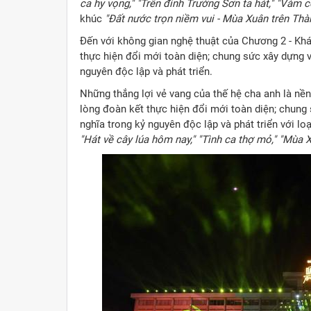
ca hy vọng," "Trên đỉnh Trường Sơn ta hát," "Vàm 
khúc
"Đất nước trọn niềm vui - Mùa Xuân trên Thà
Đến với không gian nghệ thuật của Chương 2 - Khát
thực hiện đổi mới toàn diện; chung sức xây dựng 
nguyên độc lập và phát triển.
Những thắng lợi vẻ vang của thế hệ cha anh là n
lòng đoàn kết thực hiện đổi mới toàn diện; chung
nghĩa trong kỷ nguyên độc lập và phát triển với lo
"Hát về cây lúa hôm nay," "Tình ca thợ mỏ," "Mùa 