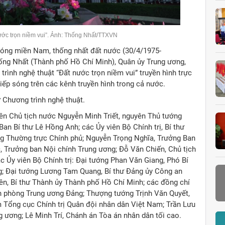
ước trọn niềm vui”. Ảnh: Thống Nhất/TTXVN
óng miền Nam, thống nhất đất nước (30/4/1975-
Thống Nhất (Thành phố Hồ Chí Minh), Quân ủy Trung ương,
rình nghệ thuật “Đất nước trọn niềm vui” truyền hình trực
iếp sóng trên các kênh truyền hình trong cả nước.
 Chương trình nghệ thuật.
yên Chủ tịch nước Nguyễn Minh Triết, nguyên Thủ tướng
n Bí thư Lê Hồng Anh; các Ủy viên Bộ Chính trị, Bí thư
g Thường trực Chính phủ; Nguyễn Trọng Nghĩa, Trưởng Ban
, Trưởng ban Nội chính Trung ương; Đỗ Văn Chiến, Chủ tịch
 Ủy viên Bộ Chính trị: Đại tướng Phan Văn Giang, Phó Bí
g; Đại tướng Lương Tam Quang, Bí thư Đảng ủy Công an
n, Bí thư Thành ủy Thành phố Hồ Chí Minh; các đồng chí
n phòng Trung ương Đảng; Thượng tướng Trịnh Văn Quyết,
 Tổng cục Chính trị Quân đội nhân dân Việt Nam; Trần Lưu
 ương; Lê Minh Trí, Chánh án Tòa án nhân dân tối cao.