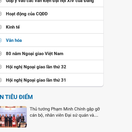
Góp ý vào các văn kiện Đại hội XIV của Đảng
Hoạt động của CQĐD
Kinh tế
Văn hóa
80 năm Ngoại giao Việt Nam
Hội nghị Ngoại giao lần thứ 32
Hội nghị Ngoại giao lần thứ 31
IN TIÊU ĐIỂM
Thủ tướng Phạm Minh Chính gặp gỡ
cán bộ, nhân viên Đại sứ quán và
cộng đồng người Việt Nam tại Liên
bang Nga