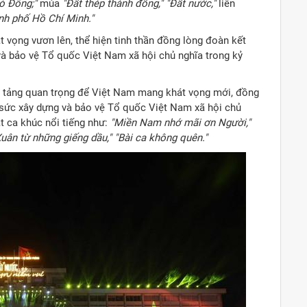
cỏ Đông;"
múa
"Đất thép thành đồng," "Đất nước,"
liên
nh phố Hồ Chí Minh."
 vọng vươn lên, thể hiện tinh thần đồng lòng đoàn kết
và bảo vệ Tổ quốc Việt Nam xã hội chủ nghĩa trong kỷ
ền tảng quan trọng để Việt Nam mang khát vọng mới, đồng
 sức xây dựng và bảo vệ Tổ quốc Việt Nam xã hội chủ
ạt ca khúc nổi tiếng như:
"Miền Nam nhớ mãi ơn Người,"
Xuân từ những giếng dầu," "Bài ca không quên."