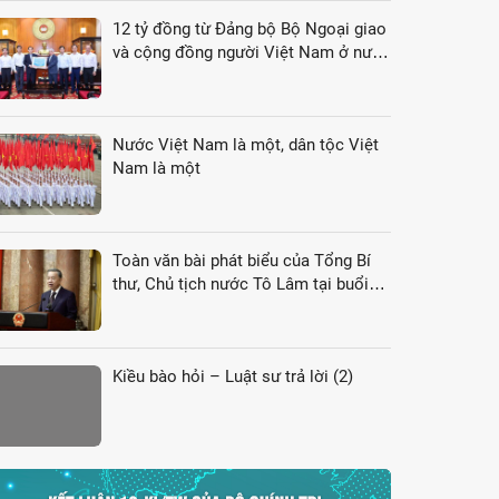
12 tỷ đồng từ Đảng bộ Bộ Ngoại giao
và cộng đồng người Việt Nam ở nước
ngoài gửi tới đồng bào vùng lũ
Nước Việt Nam là một, dân tộc Việt
Nam là một
Toàn văn bài phát biểu của Tổng Bí
thư, Chủ tịch nước Tô Lâm tại buổi
gặp gỡ đại biểu kiều bào dự Hội nghị
VK4
Kiều bào hỏi – Luật sư trả lời (2)