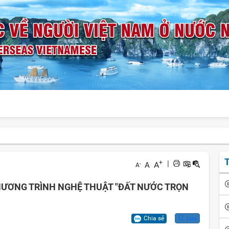
T
+
|
A
A
-
A
CHƯƠNG TRÌNH NGHỆ THUẬT "ĐẤT NƯỚC TRỌN
Chia sẻ
Lưu