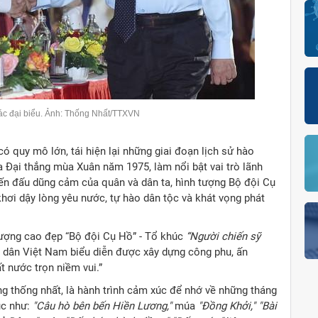
các đại biểu. Ảnh: Thống Nhất/TTXVN
ó quy mô lớn, tái hiện lại những giai đoạn lịch sử hào
a Đại thắng mùa Xuân năm 1975, làm nổi bật vai trò lãnh
iến đấu dũng cảm của quân và dân ta, hình tượng Bộ đội Cụ
hơi dậy lòng yêu nước, tự hào dân tộc và khát vọng phát
 tượng cao đẹp “Bộ đội Cụ Hồ” - Tổ khúc
“Người chiến sỹ
n dân Việt Nam biểu diễn được xây dựng công phu, ấn
 nước trọn niềm vui.”
g thống nhất, là hành trình cảm xúc để nhớ về những tháng
úc như:
"Câu hò bên bến Hiền Lương,"
múa
"Đồng Khởi," "Bài