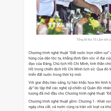
Tổng Bí thư Tô Lâm với 
Chương trình nghệ thuật “Đất nước trọn niềm vui” c
hùng của dân tộc ta, khẳng định tầm vóc vĩ đại củ
đạo của Đảng, Chủ tịch Hồ Chí Minh, tinh thần ch
Hồ trong chiến dịch Hồ Chí Minh lịch sử. Qua đó k
triển đất nước trong thời kỳ mới.
Với giai điệu hào sảng, tự hào khắc họa lên hình
ấy”
do tập thể các nghệ sỹ-chiến sỹ Quân đội nhâ
tượng đã mở đầu cho Chương trình nghệ thuật “Đất
Chương trình nghệ thuật gồm: Chương 1 - Khát vọn
ngày chia cắt, cả nước cùng ra trận với loạt ca kh