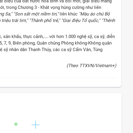
iai điệu của đất nước hòa bình và đổi mới, giai điệu mang
ới, trong Chương 3 - Khát vọng hùng cường như liên
 Sa," "Son sắt một niềm tin,"
liên khúc
"Màu áo chú Bộ
triệu trái tim," "Thành phố trẻ," "Giai điệu Tổ quốc," "Thênh
c, sân khấu, thực cảnh,… với hơn 1.000 nghệ sỹ, ca sỹ, diễn
 5, 7, 9, Biên phòng, Quân chủng Phòng không-Không quân
hệ sỹ nhân dân Thanh Thúy, các ca sỹ Cẩm Vân, Tùng
(Theo TTXVN/Vietnam+)