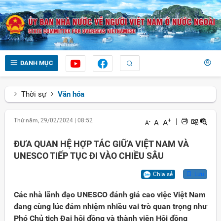
DANH MỤC
Thời sự
Văn hóa
Thứ năm, 29/02/2024
|
08:52
+
|
A
A
-
A
ĐƯA QUAN HỆ HỢP TÁC GIỮA VIỆT NAM VÀ
UNESCO TIẾP TỤC ĐI VÀO CHIỀU SÂU
Chia sẻ
Lưu
Các nhà lãnh đạo UNESCO đánh giá cao việc Việt Nam
đang cùng lúc đảm nhiệm nhiều vai trò quan trọng như
Phó Chủ tịch Đại hội đồng và thành viên Hội đồng