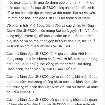
hiệu quả, thực chất, qua đó đóng góp cho tiến trình thực
hiện các mục tiêu của UNESCO cũng như phát triển kinh
tế-xã hội của các địa phương và đất nước. Đại sứ chuyển
lời mời các nhà lãnh đạo UNESCO tới thăm Việt Nam.
Về phần mình, Phó Tổng Giám đốc và các vị Trợ lý Tổng
Giám đốc UNESCO chúc mừng Đại sứ Nguyễn Thị Vân Anh
sang nhận nhiệm vụ, đề cao và cảm ơn vai trò, sự tham
gia, ủng hộ và những đóng góp hết sức tích cực, hiệu quả
và trách nhiệm của Việt Nam tại UNESCO.
Các nhà lãnh đạo UNESCO đánh giá cao việc Việt Nam
đang cùng lúc đảm nhiệm nhiều vai trò hết sức quan trọng
như Phó Chủ tịch Đại hội đồng và thành viên Hội đồng
Chấp hành, thành viên Ủy ban Di sản Thế giới…
Các nhà lãnh đạo UNESCO bày tỏ xúc động khi nhận được
sự quan tâm, coi trọng và ủng hộ từ các nhà lãnh đạo, các
địa phương và nhân dân Việt Nam đối với sứ mệnh và mục
tiêu của UNESCO.
Các nhà lãnh đạo UNESCO cũng vui mừng nhận thấy quan
hệ hợp tác giữa Việt Nam và UNESCO đang phát triển rất