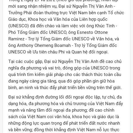
mới sang nhận nhiệm vụ, Đại sứ Nguyễn Thị Vân Anh -
Trưởng Phái đoàn thường trực Việt Nam bên cạnh Tổ chức
Giáo dục, Khoa học và Văn hóa của Liên hợp quốc
(UNESCO) đã đến chào và làm việc với ông Khúc Tinh -
Phó Tổng Giám đốc UNESCO, ông Esnesto Ottone
Ramirez - Trợ lý Tổng Giám đốc UNESCO về Văn hóa, và
ông Anthony Ohemeng Boamah - Trợ lý Tổng Giám đốc
UNESCO về Ưu tiên châu Phi và Quan hệ đối ngoại.
Tại các cuộc gặp, Đại sứ Nguyễn Thị Vân Anh đề cao chủ
nghĩa đa phương và vai trò, đóng góp của UNESCO trong
quá trình tìm kiếm giải pháp cho các thách thức toàn cầu
đang ngày càng gia tăng, qua đó góp phần gìn giữ hòa
bình, an ninh và thúc đẩy phát triển bền vững trên thế giới.
Đại sứ khẳng định đường lối đối ngoại độc lập, tự chủ, đa
dạng hóa, đa phương hóa và chủ trương của Việt Nam đẩy
mạnh và nâng tầm đối ngoại đa phương; đề cao chính
ời Việt Nam ở nước ngoài
sách của Việt Nam coi văn hóa, khoa học và giáo dục là
những động lực quan trọng để phát triển đất nước nhanh
và bền vững; đồng thời khẳng định Việt Nam nỗ lực thực