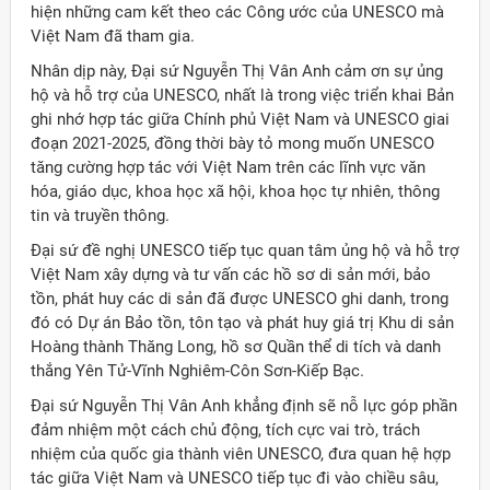
hiện những cam kết theo các Công ước của UNESCO mà
Việt Nam đã tham gia.
Nhân dịp này, Đại sứ Nguyễn Thị Vân Anh cảm ơn sự ủng
hộ và hỗ trợ của UNESCO, nhất là trong việc triển khai Bản
ghi nhớ hợp tác giữa Chính phủ Việt Nam và UNESCO giai
đoạn 2021-2025, đồng thời bày tỏ mong muốn UNESCO
tăng cường hợp tác với Việt Nam trên các lĩnh vực văn
hóa, giáo dục, khoa học xã hội, khoa học tự nhiên, thông
tin và truyền thông.
Đại sứ đề nghị UNESCO tiếp tục quan tâm ủng hộ và hỗ trợ
Việt Nam xây dựng và tư vấn các hồ sơ di sản mới, bảo
tồn, phát huy các di sản đã được UNESCO ghi danh, trong
đó có Dự án Bảo tồn, tôn tạo và phát huy giá trị Khu di sản
Hoàng thành Thăng Long, hồ sơ Quần thể di tích và danh
thắng Yên Tử-Vĩnh Nghiêm-Côn Sơn-Kiếp Bạc.
Đại sứ Nguyễn Thị Vân Anh khẳng định sẽ nỗ lực góp phần
đảm nhiệm một cách chủ động, tích cực vai trò, trách
nhiệm của quốc gia thành viên UNESCO, đưa quan hệ hợp
tác giữa Việt Nam và UNESCO tiếp tục đi vào chiều sâu,