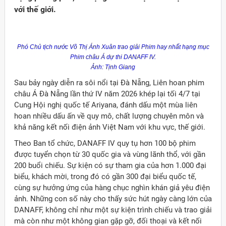
với thế giới.
Phó Chủ tịch nước Võ Thị Ánh Xuân trao giải Phim hay nhất hạng mục
Phim châu Á dự thi DANAFF IV.
Ảnh: Tịnh Giang
Sau bảy ngày diễn ra sôi nổi tại Đà Nẵng, Liên hoan phim
châu Á Đà Nẵng lần thứ IV năm 2026 khép lại tối 4/7 tại
Cung Hội nghị quốc tế Ariyana, đánh dấu một mùa liên
hoan nhiều dấu ấn về quy mô, chất lượng chuyên môn và
khả năng kết nối điện ảnh Việt Nam với khu vực, thế giới.
Theo Ban tổ chức, DANAFF IV quy tụ hơn 100 bộ phim
được tuyển chọn từ 30 quốc gia và vùng lãnh thổ, với gần
200 buổi chiếu. Sự kiện có sự tham gia của hơn 1.000 đại
Đảng
biểu, khách mời, trong đó có gần 300 đại biểu quốc tế,
cùng sự hưởng ứng của hàng chục nghìn khán giả yêu điện
ảnh. Những con số này cho thấy sức hút ngày càng lớn của
DANAFF, không chỉ như một sự kiện trình chiếu và trao giải
mà còn như một không gian gặp gỡ, đối thoại và kết nối