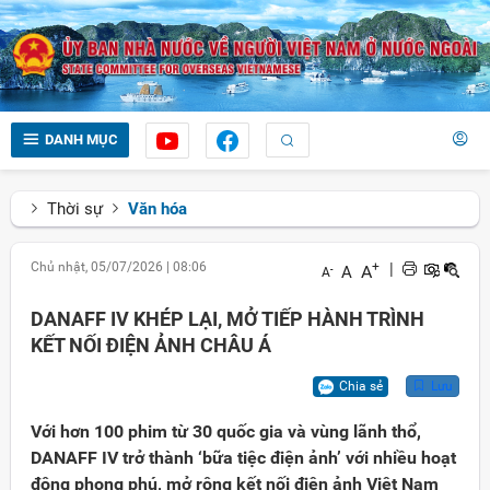
DANH MỤC
Thời sự
Văn hóa
Chủ nhật, 05/07/2026
|
08:06
+
|
A
A
-
A
DANAFF IV KHÉP LẠI, MỞ TIẾP HÀNH TRÌNH
KẾT NỐI ĐIỆN ẢNH CHÂU Á
Chia sẻ
Lưu
Với hơn 100 phim từ 30 quốc gia và vùng lãnh thổ,
DANAFF IV trở thành ‘bữa tiệc điện ảnh’ với nhiều hoạt
động phong phú, mở rộng kết nối điện ảnh Việt Nam