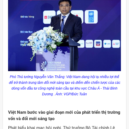
Phó Thủ tướng Nguyễn Văn Thắng: Việt Nam đang hội tụ nhiều lợi thế
để trở thành trung tâm đổi mới sáng tạo và điểm đến chiến lược của các
dòng vốn đầu tư công nghệ toàn cầu tại khu vực Châu Á - Thái Bình
Dương . Ảnh: VGP/Đức Tuân
Việt Nam bước vào giai đoạn mới của phát triển thị trường
vốn và đổi mới sáng tạo
Phát biểu khai mạc hội nghị, Thứ trưởng Bộ Tài chính Lê