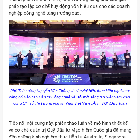
pháp tạo lập cơ chế huy động vốn hiệu quả cho các doanh
nghiệp công nghệ tăng trưởng cao.
Phó Thủ tướng Nguyễn Văn Thắng và các đại biểu thực hiện nghi thức
công bố Báo cáo Đầu tư Công nghệ và Đổi mới sáng tạo Việt Nam 2026
cùng Chỉ số Thị trường vốn tư nhân Việt Nam . Ảnh: VGP/Đức Tuân
Tiếp nối nội dung này, phiên thảo luận về mô hình thiết kế
và cơ chế quản trị Quỹ Đầu tư Mạo hiểm Quốc gia đã mang
đến những kinh nghiệm thực tiễn từ Australia, Singapore