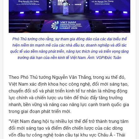
Phó Thủ tướng cho rằng, sự tham gia đông đảo của các đại biểu thể
hiện niềm tin mạnh mẽ của các nhà đầu tư, doanh nghiệp và đối tác
quốc tế vào tiềm năng phát triển, năng lực thích ứng và triển vọng tăng
trưởng dài hạn của nền kinh tế Việt Nam. Ảnh: VGP/Đức Tuân
Theo Phó Thủ tướng Nguyễn Văn Thắng, trong xu thế đó,
Việt Nam xác định khoa học công nghệ, đổi mới sáng tạo,
chuyển đổi số và phát triển kinh tế tư nhân là những động
lực chính và chiến lược ưu tiên để thúc đẩy tăng trưởng
nhanh, bền vững và nâng cao năng lực cạnh tranh quốc gia
trong giai đoạn phát triển mới.
"Việt Nam đang hội tụ nhiều lợi thế để trở thành trung tâm
đổi mới sáng tạo và điểm đến chiến lược của các dòng
vốn đầu tư công nghệ toàn cầu tại khu vực Châu Á - Thái