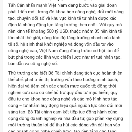
Tấn Cận nhấn mạnh Việt Nam đang bước vào giai đoạn
phát triển mới, trong đó khoa học công nghệ, đổi mới sáng
tạo, chuyển đổi số và khu vực kinh tế tư nhân được xác
định là những động lực tăng trưởng then chốt. Với quy mô
nền kinh tế khoảng 500 tỷ USD, thuộc nhóm 35 nền kinh tế
lớn nhất thế giới, cùng tốc độ tăng trưởng nhanh của kinh
tế số, hệ sinh thái khởi nghiệp và dòng vốn đầu tư vào
công nghệ cao, Việt Nam đang đứng trước cơ hội lớn để
bứt phá trong các lĩnh vực chiến lược như trí tuệ nhân tạo,
bán dẫn và công nghệ số.
Thứ trưởng cho biết Bộ Tài chính đang tích cực hoàn thiện
thể chế, phát triển thị trường vốn theo hướng minh bạch,
hiện đại và tiệm cận các chuẩn mực quốc tế; đồng thời
nghiên cứu các cơ chế hỗ trợ quỹ đầu tư mạo hiểm, quỹ
đầu tư cho khoa học công nghệ và các mô hình hợp tác
công – tư nhằm huy động hiệu quả nguồn lực cho đổi mới
sáng tạo. Bộ Tài chính cam kết tiếp tục đồng hành cùng
cộng đồng doanh nghiệp và nhà đầu tư, góp phần xây dựng
môi trường thuận lợi để thu hút các dòng vốn dài hạn vào
các ngành công nghệ chiến lược, tạo nền tảng cho tăng