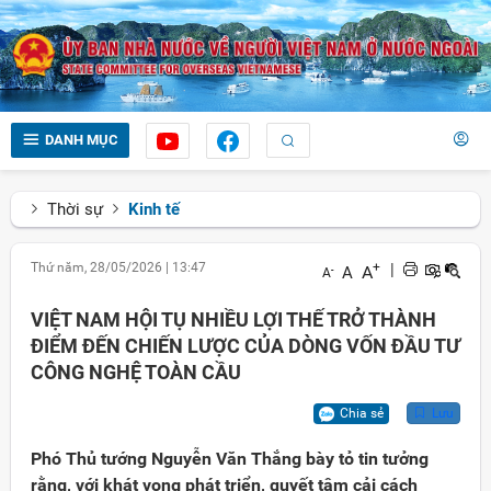
DANH MỤC
Thời sự
Kinh tế
Thứ năm, 28/05/2026
|
13:47
+
|
A
A
-
A
VIỆT NAM HỘI TỤ NHIỀU LỢI THẾ TRỞ THÀNH
ĐIỂM ĐẾN CHIẾN LƯỢC CỦA DÒNG VỐN ĐẦU TƯ
CÔNG NGHỆ TOÀN CẦU
Chia sẻ
Lưu
Phó Thủ tướng Nguyễn Văn Thắng bày tỏ tin tưởng
rằng, với khát vọng phát triển, quyết tâm cải cách