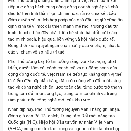
Phó Thủ tướng khẳng định Chính phủ Việt Nam cam kết
tiếp tục đồng hành cùng cộng đồng doanh nghiệp và nhà
đầu tư trên tinh thần "lợi ích hài hòa, rủi ro chia sẻ"; bảo
đảm quyền và lợi ích hợp pháp của nhà đầu tư; giữ vững ổn
định kinh tế vĩ mô; cải thiện mạnh mẽ môi trường đầu tư
kinh doanh; thúc đẩy phát triển hệ sinh thái đổi mới sáng
tạo minh bạch, hiệu quả, bền vững và hội nhập quốc tế.
Đồng thời kiên quyết ngăn chặn, xử lý các vi phạm, nhất là
các vi phạm về sở hữu trí tuệ.
Phó Thủ tướng bày tỏ tin tưởng rằng, với khát vọng phát
triển, quyết tâm cải cách mạnh mẽ và sự đồng hành của
cộng đồng quốc tế, Việt Nam sẽ tiếp tục khẳng định vị thế
là điểm đến hấp dẫn hàng đầu của dòng vốn đổi mới sáng
tạo và công nghệ chiến lược toàn cầu, từng bước trở thành
trung tâm đổi mới sáng tạo, trung tâm tài chính và trung
tâm phát triển công nghệ mới của khu vực.
Nhân dịp này, Phó Thủ tướng Nguyễn Văn Thắng ghi nhận,
đánh giá cao Bộ Tài chính, Trung tâm Đổi mới sáng tạo
Quốc gia (NIC), Hiệp hội Đầu tư vốn tư nhân Việt Nam
(VPCA) cùng các đối tác trong và ngoài nước đã phối hợp