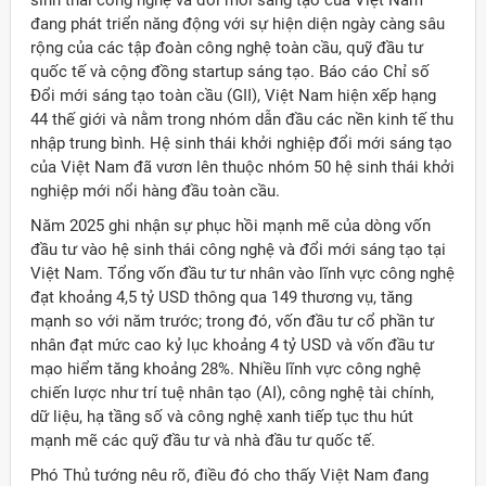
sinh thái công nghệ và đổi mới sáng tạo của Việt Nam
đang phát triển năng động với sự hiện diện ngày càng sâu
rộng của các tập đoàn công nghệ toàn cầu, quỹ đầu tư
quốc tế và cộng đồng startup sáng tạo. Báo cáo Chỉ số
Đổi mới sáng tạo toàn cầu (GII), Việt Nam hiện xếp hạng
44 thế giới và nằm trong nhóm dẫn đầu các nền kinh tế thu
nhập trung bình. Hệ sinh thái khởi nghiệp đổi mới sáng tạo
của Việt Nam đã vươn lên thuộc nhóm 50 hệ sinh thái khởi
nghiệp mới nổi hàng đầu toàn cầu.
Năm 2025 ghi nhận sự phục hồi mạnh mẽ của dòng vốn
đầu tư vào hệ sinh thái công nghệ và đổi mới sáng tạo tại
Việt Nam. Tổng vốn đầu tư tư nhân vào lĩnh vực công nghệ
đạt khoảng 4,5 tỷ USD thông qua 149 thương vụ, tăng
mạnh so với năm trước; trong đó, vốn đầu tư cổ phần tư
nhân đạt mức cao kỷ lục khoảng 4 tỷ USD và vốn đầu tư
mạo hiểm tăng khoảng 28%. Nhiều lĩnh vực công nghệ
chiến lược như trí tuệ nhân tạo (AI), công nghệ tài chính,
dữ liệu, hạ tầng số và công nghệ xanh tiếp tục thu hút
mạnh mẽ các quỹ đầu tư và nhà đầu tư quốc tế.
Phó Thủ tướng nêu rõ, điều đó cho thấy Việt Nam đang