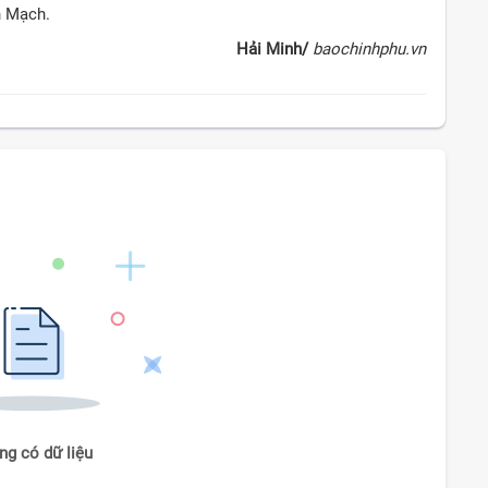
n Mạch.
Hải Minh/
baochinhphu.vn
ng có dữ liệu