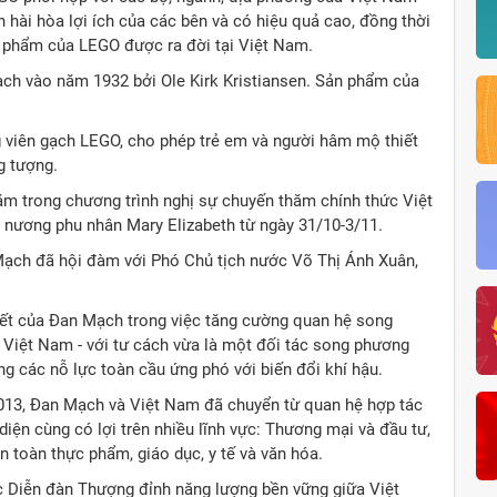
n hài hòa lợi ích của các bên và có hiệu quả cao, đồng thời
phẩm của LEGO được ra đời tại Việt Nam.
ạch vào năm 1932 bởi Ole Kirk Kristiansen. Sản phẩm của
g viên gạch LEGO, cho phép trẻ em và người hâm mộ thiết
g tượng.
m trong chương trình nghị sự chuyến thăm chính thức Việt
 nương phu nhân Mary Elizabeth từ ngày 31/10-3/11.
Mạch đã hội đàm với Phó Chủ tịch nước Võ Thị Ánh Xuân,
 kết của Đan Mạch trong việc tăng cường quan hệ song
 Việt Nam - với tư cách vừa là một đối tác song phương
ng các nỗ lực toàn cầu ứng phó với biến đổi khí hậu.
2013, Đan Mạch và Việt Nam đã chuyển từ quan hệ hợp tác
diện cùng có lợi trên nhiều lĩnh vực: Thương mại và đầu tư,
an toàn thực phẩm, giáo dục, y tế và văn hóa.
c Diễn đàn Thượng đỉnh năng lượng bền vững giữa Việt