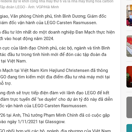
rederik dự lễ khởi công nhà máy thứ 6 và là nhà máy trung hòa carbon
ủa Tập đoàn LEGO - Ảnh: VGP/Hải Minh
giao, Văn phòng Chính phủ, tỉnh Bình Dương; Giám đốc
 Giám đốc vận hành của LEGO Carsten Rasmussen.
ốn đầu tư lớn nhất do một doanh nghiệp Đan Mạch thực hiện
i đi vào hoạt động năm 2024.
 cực của lãnh đạo Chính phủ, các bộ, ngành và tỉnh Bình
 tác đầu tư trong tình hình mới để đón các tập đoàn đa
 tại Việt Nam.
an Mạch tại Việt Nam Kim Højlund Christensen đã thông
EGO đang tìm kiếm một địa điểm đầu tư nhà máy mới tại
ỗ trợ.
ng định sẽ trực tiếp điện đàm với lãnh đạo LEGO để kết
 đàm trực tuyến để "se duyên" cho dự án tỷ đô này đã diễn
đốc vận hành của LEGO Carsten Rasmusssen.
P26 tại Anh, Thủ tướng Phạm Minh Chính đã có cuộc gặp
vào ngày 1/11/2021 tại Glassgow.
O phối hợp với các bộ, ngành, địa phương của Việt Nam