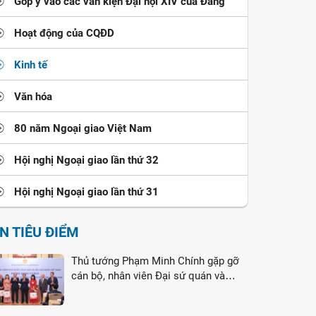
Góp ý vào các văn kiện Đại hội XIV của Đảng
Hoạt động của CQĐD
Kinh tế
Văn hóa
80 năm Ngoại giao Việt Nam
Hội nghị Ngoại giao lần thứ 32
Hội nghị Ngoại giao lần thứ 31
IN TIÊU ĐIỂM
Thủ tướng Phạm Minh Chính gặp gỡ
cán bộ, nhân viên Đại sứ quán và
cộng đồng người Việt Nam tại Liên
bang Nga