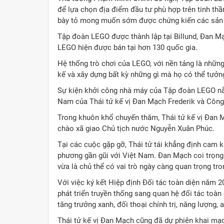
để lựa chọn địa điểm đầu tư phù hợp trên tinh thầ
bày tỏ mong muốn sớm được chứng kiến các sản 
Tập đoàn LEGO được thành lập tại Billund, Đan M
LEGO hiện được bán tại hơn 130 quốc gia.
Hệ thống trò chơi của LEGO, với nền tảng là nhữn
kế và xây dựng bất kỳ những gì mà họ có thể tưởn
Sự kiện khởi công nhà máy của Tập đoàn LEGO nằ
Nam của Thái tử kế vị Đan Mạch Frederik và Công
Trong khuôn khổ chuyến thăm, Thái tử kế vị Đan 
chào xã giao Chủ tịch nước Nguyễn Xuân Phúc.
Tại các cuộc gặp gỡ, Thái tử tái khẳng định cam
phương gần gũi với Việt Nam. Đan Mạch coi trọng
vừa là chủ thể có vai trò ngày càng quan trọng tro
Với việc ký kết Hiệp định Đối tác toàn diện năm 
phát triển truyền thống sang quan hệ đối tác toàn 
tăng trưởng xanh, đối thoại chính trị, năng lượng, 
Thái tử kế vị Đan Mạch cũng đã dự phiên khai mạ