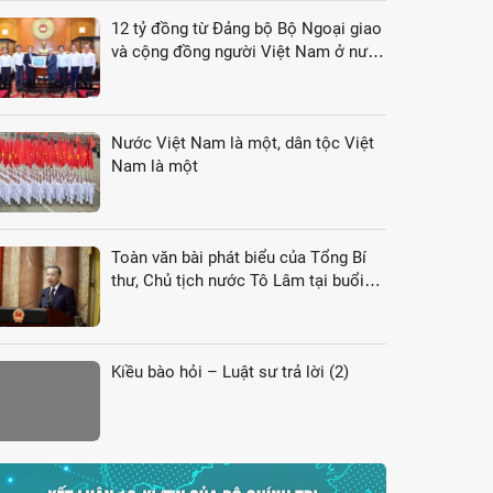
12 tỷ đồng từ Đảng bộ Bộ Ngoại giao
và cộng đồng người Việt Nam ở nước
ngoài gửi tới đồng bào vùng lũ
Nước Việt Nam là một, dân tộc Việt
Nam là một
Toàn văn bài phát biểu của Tổng Bí
thư, Chủ tịch nước Tô Lâm tại buổi
gặp gỡ đại biểu kiều bào dự Hội nghị
VK4
Kiều bào hỏi – Luật sư trả lời (2)