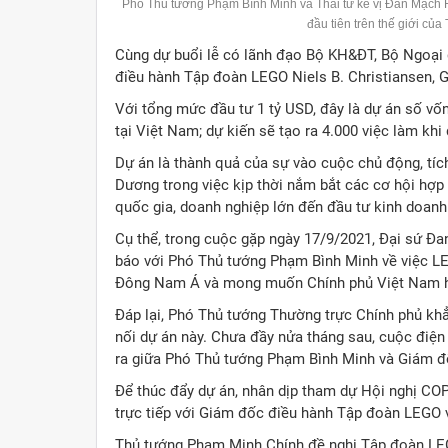
Phó Thủ tướng Phạm Bình Minh và Thái tử kế vị Đan Mạch F
đầu tiên trên thế giới c
Cùng dự buổi lễ có lãnh đạo Bộ KH&ĐT, Bộ Ngoại 
điều hành Tập đoàn LEGO Niels B. Christiansen,
Với tổng mức đầu tư 1 tỷ USD, đây là dự án số v
tại Việt Nam; dự kiến sẽ tạo ra 4.000 việc làm kh
Dự án là thành quả của sự vào cuộc chủ động, tích
Dương trong việc kịp thời nắm bắt các cơ hội hợp
quốc gia, doanh nghiệp lớn đến đầu tư kinh doanh
Cụ thể, trong cuộc gặp ngày 17/9/2021, Đại sứ Đ
báo với Phó Thủ tướng Phạm Bình Minh về việc L
Đông Nam Á và mong muốn Chính phủ Việt Nam h
Đáp lại, Phó Thủ tướng Thường trực Chính phủ khẳ
nối dự án này. Chưa đầy nửa tháng sau, cuộc điện
ra giữa Phó Thủ tướng Phạm Bình Minh và Giám 
Để thúc đẩy dự án, nhân dịp tham dự Hội nghị CO
trực tiếp với Giám đốc điều hành Tập đoàn LEGO 
Thủ tướng Phạm Minh Chính đề nghị Tập đoàn LEG