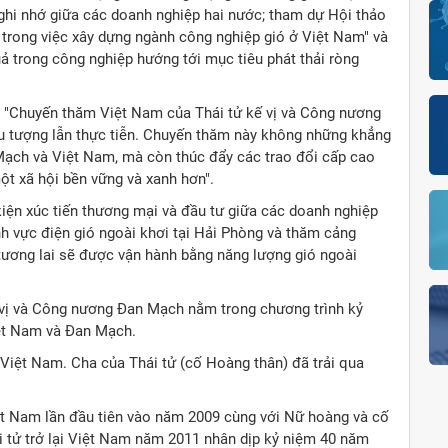
ghi nhớ giữa các doanh nghiệp hai nước; tham dự Hội thảo
trong việc xây dựng ngành công nghiệp gió ở Việt Nam" và
 trong công nghiệp hướng tới mục tiêu phát thải ròng
: "Chuyến thăm Việt Nam của Thái tử kế vị và Công nương
iểu tượng lẫn thực tiễn. Chuyến thăm này không những khẳng
Mạch và Việt Nam, mà còn thúc đẩy các trao đổi cấp cao
t xã hội bền vững và xanh hơn".
iện xúc tiến thương mại và đầu tư giữa các doanh nghiệp
h vực điện gió ngoài khơi tại Hải Phòng và thăm cảng
 tương lai sẽ được vận hành bằng năng lượng gió ngoài
 vị và Công nương Đan Mạch nằm trong chương trình kỷ
iệt Nam và Đan Mạch.
 Việt Nam. Cha của Thái tử (cố Hoàng thân) đã trải qua
t Nam lần đầu tiên vào năm 2009 cùng với Nữ hoàng và cố
 tử trở lại Việt Nam năm 2011 nhân dịp kỷ niệm 40 năm