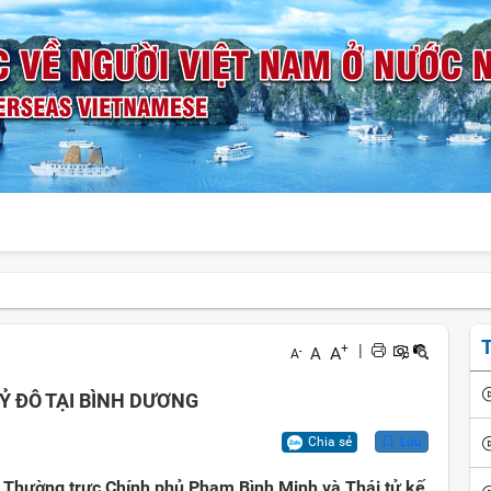
T
+
|
A
A
-
A
Ỷ ĐÔ TẠI BÌNH DƯƠNG
Chia sẻ
Lưu
g Thường trực Chính phủ Phạm Bình Minh và Thái tử kế