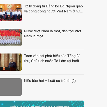
12 tỷ đồng từ Đảng bộ Bộ Ngoại giao
và cộng đồng người Việt Nam ở nước
ngoài gửi tới đồng bào vùng lũ
Nước Việt Nam là một, dân tộc Việt
Nam là một
Toàn văn bài phát biểu của Tổng Bí
thư, Chủ tịch nước Tô Lâm tại buổi
gặp gỡ đại biểu kiều bào dự Hội nghị
VK4
Kiều bào hỏi – Luật sư trả lời (2)