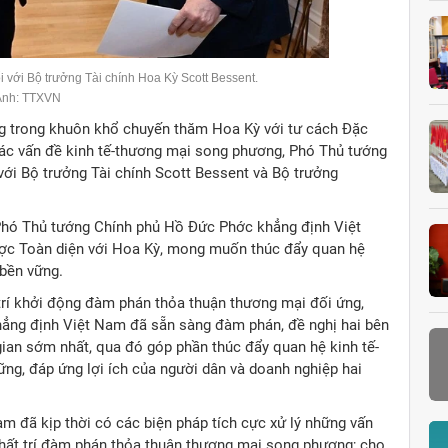
 với Bộ trưởng Tài chính Hoa Kỳ Scott Bessent.
Ảnh: TTXVN
ộng trong khuôn khổ chuyến thăm Hoa Kỳ với tư cách Đặc
các vấn đề kinh tế-thương mại song phương, Phó Thủ tướng
ới Bộ trưởng Tài chính Scott Bessent và Bộ trưởng
 Phó Thủ tướng Chính phủ Hồ Đức Phớc khẳng định Việt
lược Toàn diện với Hoa Kỳ, mong muốn thúc đẩy quan hệ
 bền vững.
trí khởi động đàm phán thỏa thuận thương mại đối ứng,
hẳng định Việt Nam đã sẵn sàng đàm phán, đề nghị hai bên
gian sớm nhất, qua đó góp phần thúc đẩy quan hệ kinh tế-
ững, đáp ứng lợi ích của người dân và doanh nghiệp hai
m đã kịp thời có các biện pháp tích cực xử lý những vấn
hất trí đàm phán thỏa thuận thương mại song phương; cho