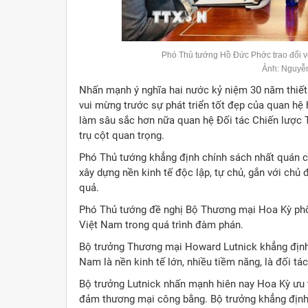
Phó Thủ tướng Hồ Đức Phớc trao đổi v
Ảnh: Nguyễ
Nhấn mạnh ý nghĩa hai nước kỷ niệm 30 năm thiết 
vui mừng trước sự phát triển tốt đẹp của quan hệ
làm sâu sắc hơn nữa quan hệ Đối tác Chiến lược To
trụ cột quan trọng.
Phó Thủ tướng khẳng định chính sách nhất quán của 
xây dựng nền kinh tế độc lập, tự chủ, gắn với chủ 
quả.
Phó Thủ tướng đề nghị Bộ Thương mại Hoa Kỳ phối
Việt Nam trong quá trình đàm phán.
Bộ trưởng Thương mại Howard Lutnick khẳng định 
Nam là nền kinh tế lớn, nhiều tiềm năng, là đối tá
Bộ trưởng Lutnick nhấn mạnh hiên nay Hoa Kỳ ưu ti
đảm thương mại công bằng. Bộ trưởng khẳng định