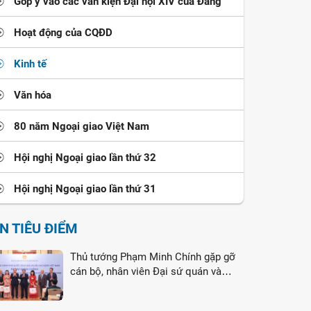
Góp ý vào các văn kiện Đại hội XIV của Đảng
Hoạt động của CQĐD
Kinh tế
Văn hóa
80 năm Ngoại giao Việt Nam
Hội nghị Ngoại giao lần thứ 32
Hội nghị Ngoại giao lần thứ 31
IN TIÊU ĐIỂM
Thủ tướng Phạm Minh Chính gặp gỡ
cán bộ, nhân viên Đại sứ quán và
cộng đồng người Việt Nam tại Liên
bang Nga