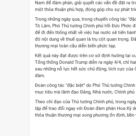
Nam để đàm phán, giải quyết các vấn đề đặt ra t
một thỏa thuận phù hợp, đóng góp cho sự phát tr
Trong những ngày qua, trong chuyến công tác “đặc 
Tô Lâm, Phó Thủ tướng Chính phủ Hồ Đức Phớc đã
để đi đến thống nhất về việc hai nước sẽ tiến h
đó nội dung về thuế quan là trụ cột quan trọng. Đâ
thương mại toàn cầu diễn biến phức tạp.
Kết quả này đạt được trên cơ sở định hướng tại 
Tổng thống Donald Trump diễn ra ngày 4/4, chỉ ha
sau những nỗ lực hết sức chủ động, tích cực của 
đàm.
Đoàn công tác “đặc biệt” do Phó Thủ tướng Chín
mục tiêu mà lãnh đạo Đảng, Nhà nước, Chính phủ 
Theo chỉ đạo của Thủ tướng Chính phủ, trong ng
lập để trao đổi ngay với Đoàn đàm phán Hoa Kỳ d
thỏa thuận thương mại song phương ổn định, bền v