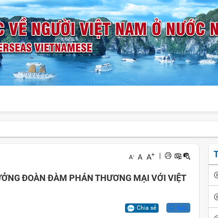
T
+
|
A
A
-
A
ƯỞNG ĐOÀN ĐÀM PHÁN THƯƠNG MẠI VỚI VIỆT
Chia sẻ
Lưu