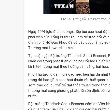
Phó Thủ tướng Hồ Đức Phớc trao đổi
Ngày 10/4 (giờ địa phương), tiếp tục các hoạt đ
phái viên của Tổng Bí thư Tô Lâm để trao đổi về 
Chính phủ Hồ Đức Phớc đã có các cuộc làm việc v
Thương mại Howard Lutnick.
Tại cuộc gặp Bộ trưởng Tài chính Scott Bessent,
Nam coi trọng phát triển quan hệ Đối tác Chiến 
kinh tế-thương mại theo hướng cân bằng, hài hòa,
Phó Thủ tướng đánh giá cao việc bên hai đã nhất 
trong đó bao gồm các thoả thuận về thuế quan; k
sớm trao đổi cụ thể để đạt thỏa thuận trong thời 
thương mại song phương phát triển ổn định, bền v
nước.
Bộ trưởng Tài chính Scott Bessent cảm ơn Việt Na
đề quan tâm của Hoa Kỳ; đánh giá cao hai nước n