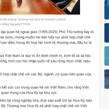
ới Bộ trưởng Thương mại Hoa Kỳ Howard Lutnick.
n Hồng Nguyên/TTXVN
lập quan hệ ngoại giao (1995-2025), Phó Thủ tướng bày tỏ
 hai nước, mong muốn hai bên tiếp tục phối hợp chặt chẽ
àn diện, trong đó hợp tác kinh tế, thương mại, đầu tư là
Việt Nam là duy trì ổn định chính trị, kinh tế và xã hội;
động, tích cực hội nhập quốc tế sâu rộng, thực chất, hiệu
 hợp chặt chẽ với các Bộ, ngành, cơ quan liên quan của
hết sức coi trọng quan hệ với Việt Nam, cho rằng Việt
c quan trọng của Hoa Kỳ tại khu vực.
ên tái công nghiệp hóa, đưa sản xuất trở lại Hoa Kỳ, bảo
 Bộ Thương mại Hoa Kỳ sẽ phối hợp chặt chẽ với Việt