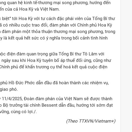
rong quan hệ kinh tế-thương mại song phương, hướng đến
iển của cả Hoa Kỳ và Việt Nam.
biệt” tới Hoa Kỳ với tư cách đặc phái viên của Tổng Bí thư
 có nhiều cuộc trao đổi, đàm phán với Chính phủ Hoa Kỳ
ành đàm phán một thỏa thuận thương mại song phương, trong
y là kết quả hết sức có ý nghĩa trong bối cảnh tình hình
cuộc điện đàm quan trọng giữa Tổng Bí thư Tô Lâm với
i ngày sau khi Hoa Kỳ tuyên bố áp thuế đối ứng, cũng như
Chính phủ để khẩn trương cụ thể hoá kết quả cuộc điện
h phủ Hồ Đức Phớc dẫn đầu đã hoàn thành các nhiệm vụ,
giao phó.
ày 11/4/2025, Đoàn đàm phán của Việt Nam sẽ được thành
o Bộ trưởng tài chính Bessent dẫn đầu, hướng tới sớm đạt
ững, cùng có lợi./.
(Theo TTXVN/Vietnam+)