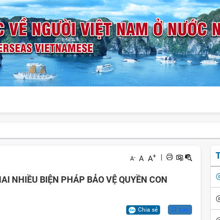
T
+
|
A
A
-
A
HAI NHIỀU BIỆN PHÁP BẢO VỆ QUYỀN CON
Chia sẻ
Lưu