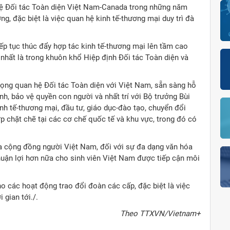
hệ Đối tác Toàn diện Việt Nam-Canada trong những năm
g, đặc biệt là việc quan hệ kinh tế-thương mại duy trì đà
ếp tục thúc đẩy hợp tác kinh tế-thương mại lên tầm cao
 nhất là trong khuôn khổ Hiệp định Đối tác Toàn diện và
ọng quan hệ Đối tác Toàn diện với Việt Nam, sẵn sàng hỗ
nh, bảo vệ quyền con người và nhất trí với Bộ trưởng Bùi
nh tế-thương mại, đầu tư, giáo dục-đào tạo, chuyển đổi
ợp chặt chẽ tại các cơ chế quốc tế và khu vực, trong đó có
 cộng đồng người Việt Nam, đối với sự đa dạng văn hóa
thuận lợi hơn nữa cho sinh viên Việt Nam được tiếp cận môi
o các hoạt động trao đổi đoàn các cấp, đặc biệt là việc
 gian tới./.
Theo TTXVN/Vietnam+