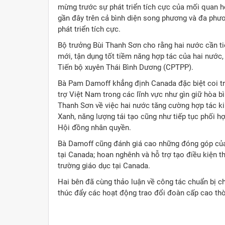
mừng trước sự phát triển tích cực của mối quan 
gần đây trên cả bình diện song phương và đa phươn
phát triển tích cực.
Bộ trưởng Bùi Thanh Sơn cho rằng hai nước cần ti
mới, tận dụng tốt tiềm năng hợp tác của hai nước,
Tiến bộ xuyên Thái Bình Dương (CPTPP).
Bà Pam Damoff khẳng định Canada đặc biệt coi tr
trợ Việt Nam trong các lĩnh vực như gìn giữ hòa bì
Thanh Sơn về việc hai nước tăng cường hợp tác ki
Xanh, năng lượng tái tạo cũng như tiếp tục phối h
Hội đồng nhân quyền.
Bà Damoff cũng đánh giá cao những đóng góp của
tại Canada; hoan nghênh và hỗ trợ tạo điều kiện 
trường giáo dục tại Canada.
Hai bên đã cùng thảo luận về công tác chuẩn bị ch
thúc đẩy các hoạt động trao đổi đoàn cấp cao thời