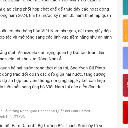
t của quan hệ Đối tác toàn diện Việt Nam-Venezuela.
 giao cùng phối hợp chặt chẽ để thúc đẩy các hoạt động
trong năm 2024, khi hai nước kỷ niệm 35 năm thiết lập quan
uận lợi cho hàng hóa Việt Nam như gạo, dệt may, giày dép,
ợp tác và mở rộng sang các lĩnh vực tiềm năng như an ninh
ẳng định Venezuela coi trọng quan hệ Đối tác toàn diện
enezuela tại khu vực Đông Nam Á.
quan hệ hai nước trong thời gian tới, ông Yvan Gil Pinto
t động trao đổi đoàn các cấp giữa hai nước, tăng cường
c dự án hợp tác viễn thông, nông nghiệp, ký kết các hiệp
la luôn sẵn sàng ủng hộ Việt Nam tại các diễn đàn đa
ện Bộ trưởng Ngoại giao Canada tại Quốc hội Pam Damoff.
 Anh Hiển/TTXVN
ốc hội Pam Damoff, Bộ trưởng Bùi Thanh Sơn bày tỏ vui