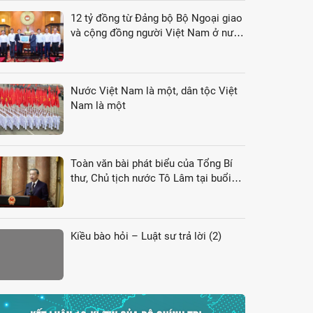
12 tỷ đồng từ Đảng bộ Bộ Ngoại giao
và cộng đồng người Việt Nam ở nước
ngoài gửi tới đồng bào vùng lũ
Nước Việt Nam là một, dân tộc Việt
Nam là một
Toàn văn bài phát biểu của Tổng Bí
thư, Chủ tịch nước Tô Lâm tại buổi
gặp gỡ đại biểu kiều bào dự Hội nghị
VK4
Kiều bào hỏi – Luật sư trả lời (2)