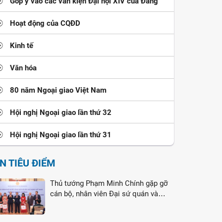
Góp ý vào các văn kiện Đại hội XIV của Đảng
Hoạt động của CQĐD
Kinh tế
Văn hóa
80 năm Ngoại giao Việt Nam
Hội nghị Ngoại giao lần thứ 32
Hội nghị Ngoại giao lần thứ 31
IN TIÊU ĐIỂM
Thủ tướng Phạm Minh Chính gặp gỡ
cán bộ, nhân viên Đại sứ quán và
cộng đồng người Việt Nam tại Liên
bang Nga