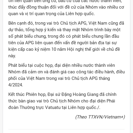
tin liên quan đến ứng cử, bầu cử của các nước thành viên,
thúc đẩy đồng thuận đối với đề cử của Nhóm vào nhiều cơ
quan và vị trí quan trọng của Liên hợp quốc.
Bên cạnh đó, trong vai trò Chủ tịch APG, Việt Nam cũng đã
dự thảo, tổng hợp ý kiến và thay mặt Nhóm trình bày một
số phát biểu chung, trong đó có phát biểu chung lần đầu
tiên của APG liên quan đến vấn đề người bản địa tại sự
kiện cấp cao kỷ niệm 10 năm Hội nghị thế giới về chủ đề
này.
Phát biểu tại cuộc họp, đại diện nhiều nước thành viên
Nhóm đã cảm ơn và đánh giá cao công tác điều hành, điều
phối của Việt Nam trong vai trò Chủ tịch APG tháng
4/2024.
Kết thúc Phiên họp, Đại sứ Đặng Hoàng Giang đã chính
thức bàn giao vai trò Chủ tịch Nhóm cho đại diện Phái
đoàn Thường trực Vatuatu tại Liên hợp quốc./.
ời Việt Nam ở nước ngoài
(Theo TTXVN/Vietnam+)