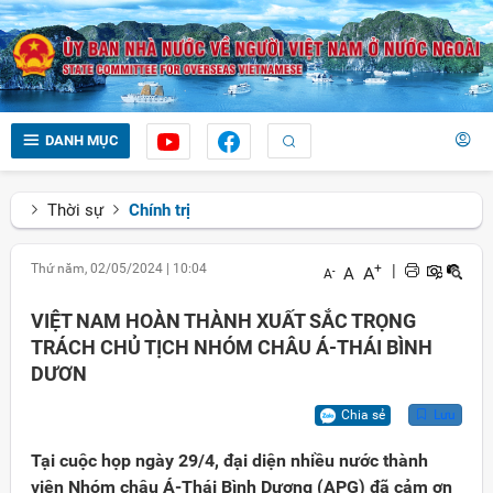
DANH MỤC
Thời sự
Chính trị
Thứ năm, 02/05/2024
|
10:04
+
|
A
A
-
A
VIỆT NAM HOÀN THÀNH XUẤT SẮC TRỌNG
TRÁCH CHỦ TỊCH NHÓM CHÂU Á-THÁI BÌNH
DƯƠN
Chia sẻ
Lưu
Tại cuộc họp ngày 29/4, đại diện nhiều nước thành
viên Nhóm châu Á-Thái Bình Dương (APG) đã cảm ơn