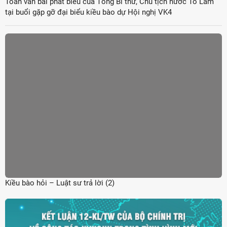
Toàn văn bài phát biểu của Tổng Bí thư, Chủ tịch nước Tô Lâm
tại buổi gặp gỡ đại biểu kiều bào dự Hội nghị VK4
Kiều bào hỏi – Luật sư trả lời (2)