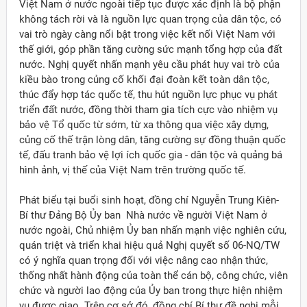
Việt Nam ở nước ngoài tiếp tục được xác định là bộ phận
không tách rời và là nguồn lực quan trọng của dân tộc, có
vai trò ngày càng nổi bật trong việc kết nối Việt Nam với
thế giới, góp phần tăng cường sức mạnh tổng hợp của đất
nước. Nghị quyết nhấn mạnh yêu cầu phát huy vai trò của
kiều bào trong củng cố khối đại đoàn kết toàn dân tộc,
thúc đẩy hợp tác quốc tế, thu hút nguồn lực phục vụ phát
triển đất nước, đồng thời tham gia tích cực vào nhiệm vụ
bảo vệ Tổ quốc từ sớm, từ xa thông qua việc xây dựng,
củng cố thế trận lòng dân, tăng cường sự đồng thuận quốc
tế, đấu tranh bảo vệ lợi ích quốc gia - dân tộc và quảng bá
hình ảnh, vị thế của Việt Nam trên trường quốc tế.
Phát biểu tại buổi sinh hoạt, đồng chí Nguyễn Trung Kiên-
Bí thư Đảng Bộ Ủy ban Nhà nước về người Việt Nam ở
nước ngoài, Chủ nhiệm Ủy ban nhấn mạnh việc nghiên cứu,
quán triệt và triển khai hiệu quả Nghị quyết số 06-NQ/TW
có ý nghĩa quan trọng đối với việc nâng cao nhận thức,
thống nhất hành động của toàn thể cán bộ, công chức, viên
chức và người lao động của Ủy ban trong thực hiện nhiệm
vụ được giao. Trên cơ sở đó, đồng chí Bí thư đề nghị mỗi