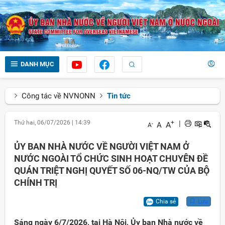
DANH MỤC
Công tác về NVNONN
Tin tức
Thứ hai, 06/07/2026
|
14:39
+
|
A
A
-
A
ỦY BAN NHÀ NƯỚC VỀ NGƯỜI VIỆT NAM Ở
NƯỚC NGOÀI TỔ CHỨC SINH HOẠT CHUYÊN ĐỀ
QUÁN TRIỆT NGHỊ QUYẾT SỐ 06-NQ/TW CỦA BỘ
CHÍNH TRỊ
Chia sẻ
Lưu
Sáng ngày 6/7/2026, tại Hà Nội, Ủy ban Nhà nước về