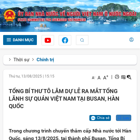
DANH MỤC
Thời sự
Chính trị
Thứ tư, 13/08/2025
|
15:15
+
|
A
A
-
A
TỔNG BÍ THƯ TÔ LÂM DỰ LỄ RA MẮT TỔNG
LÃNH SỰ QUÁN VIỆT NAM TẠI BUSAN, HÀN
QUỐC
Chia sẻ
Lưu
Trong chương trình chuyến thăm cấp Nhà nước tới Hàn
Quốc, sáng 13/8/2025, tại thành phố Busan, Tổng Bí