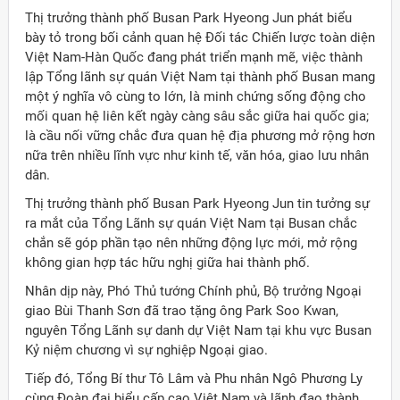
Thị trưởng thành phố Busan Park Hyeong Jun phát biểu
bày tỏ trong bối cảnh quan hệ Đối tác Chiến lược toàn diện
Việt Nam-Hàn Quốc đang phát triển mạnh mẽ, việc thành
lập Tổng lãnh sự quán Việt Nam tại thành phố Busan mang
một ý nghĩa vô cùng to lớn, là minh chứng sống động cho
mối quan hệ liên kết ngày càng sâu sắc giữa hai quốc gia;
là cầu nối vững chắc đưa quan hệ địa phương mở rộng hơn
nữa trên nhiều lĩnh vực như kinh tế, văn hóa, giao lưu nhân
dân.
Thị trưởng thành phố Busan Park Hyeong Jun tin tưởng sự
ra mắt của Tổng Lãnh sự quán Việt Nam tại Busan chắc
chắn sẽ góp phần tạo nên những động lực mới, mở rộng
không gian hợp tác hữu nghị giữa hai thành phố.
Nhân dịp này, Phó Thủ tướng Chính phủ, Bộ trưởng Ngoại
giao Bùi Thanh Sơn đã trao tặng ông Park Soo Kwan,
nguyên Tổng Lãnh sự danh dự Việt Nam tại khu vực Busan
Kỷ niệm chương vì sự nghiệp Ngoại giao.
Tiếp đó, Tổng Bí thư Tô Lâm và Phu nhân Ngô Phương Ly
cùng Đoàn đại biểu cấp cao Việt Nam và lãnh đạo thành