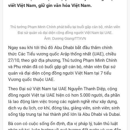
viết Việt Nam, giữ gìn văn hóa Việt Nam.
Thủ tướng Phạm Minh Chính phát biểu tại buổi gặp cán bộ, nhân viên
Đại sứ quán và đại diện cộng đồng người Việt Nam tại UAE.
Ảnh: Dương Giang/TTXVN
Ngay sau khi tới thủ đô Abu Dhabi bắt đầu thăm chính
thức Các Tiểu vương quốc Arập thống nhất (UAE), chiều
27/10, theo giờ địa phương, Thủ tướng Phạm Minh Chính
và Phu nhân đã có buổi gặp gỡ cán bộ, nhân viên Đại sứ
quán và đại diện cộng đồng người Việt Nam tại 7 tiểu
Vương quốc thuộc UAE.
Theo Đại sứ Việt Nam tại UAE Nguyễn Thanh Diệp, cộng
đồng người Việt tại UAE hiện có hơn 5.000 người, đa phần
Đảng
là lao động làm việc trong các ngành nghề như xây dựng,
dịch vụ du lịch, cơ khí, đóng tàu, giảng viên, sinh viên; sinh
sống tập trung tại hai thành phố lớn là Abu Dhabi và Dubai.
Bà con có cuộc sống ổn định, địa vị pháp lý, tuân thủ luật