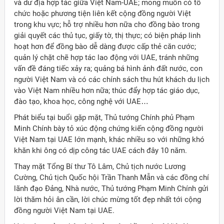
và dư địa hợp tác giữa Việt Nam-UAE; mong muốn có tổ
chức hoặc phương tiện liên kết cộng đồng người Việt
trong khu vực; hỗ trợ nhiều hơn nữa cho đồng bào trong
giải quyết các thủ tục, giấy tờ, thị thực; có biện pháp linh
hoạt hơn để đồng bào dễ dàng được cấp thẻ căn cước;
quản lý chặt chẽ hợp tác lao động với UAE, tránh những
vấn đề đáng tiếc xảy ra; quảng bá hình ảnh đất nước, con
người Việt Nam và có các chính sách thu hút khách du lịch
vào Việt Nam nhiều hơn nữa; thúc đẩy hợp tác giáo dục,
đào tạo, khoa học, công nghệ với UAE…
Phát biểu tại buổi gặp mặt, Thủ tướng Chính phủ Phạm
Minh Chính bày tỏ xúc động chứng kiến cộng đồng người
Việt Nam tại UAE lớn mạnh, khác nhiều so với những khó
khăn khi ông có dịp công tác UAE cách đây 10 năm.
Thay mặt Tổng Bí thư Tô Lâm, Chủ tịch nước Lương
Cường, Chủ tịch Quốc hội Trần Thanh Mẫn và các đồng chí
lãnh đạo Đảng, Nhà nước, Thủ tướng Phạm Minh Chính gửi
lời thăm hỏi ân cần, lời chúc mừng tốt đẹp nhất tới cộng
đồng người Việt Nam tại UAE.