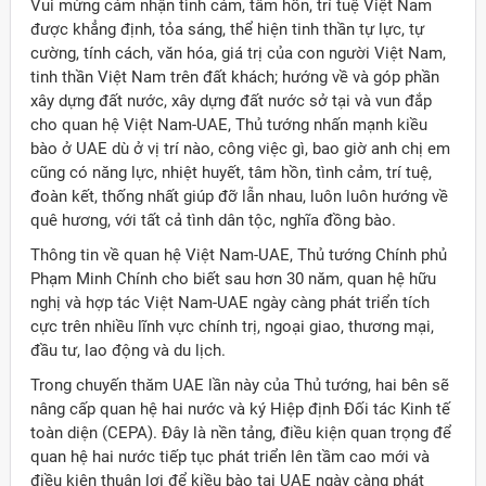
Vui mừng cảm nhận tình cảm, tâm hồn, trí tuệ Việt Nam
được khẳng định, tỏa sáng, thể hiện tinh thần tự lực, tự
cường, tính cách, văn hóa, giá trị của con người Việt Nam,
tinh thần Việt Nam trên đất khách; hướng về và góp phần
xây dựng đất nước, xây dựng đất nước sở tại và vun đắp
cho quan hệ Việt Nam-UAE, Thủ tướng nhấn mạnh kiều
bào ở UAE dù ở vị trí nào, công việc gì, bao giờ anh chị em
cũng có năng lực, nhiệt huyết, tâm hồn, tình cảm, trí tuệ,
đoàn kết, thống nhất giúp đỡ lẫn nhau, luôn luôn hướng về
quê hương, với tất cả tình dân tộc, nghĩa đồng bào.
Thông tin về quan hệ Việt Nam-UAE, Thủ tướng Chính phủ
Phạm Minh Chính cho biết sau hơn 30 năm, quan hệ hữu
nghị và hợp tác Việt Nam-UAE ngày càng phát triển tích
cực trên nhiều lĩnh vực chính trị, ngoại giao, thương mại,
đầu tư, lao động và du lịch.
Trong chuyến thăm UAE lần này của Thủ tướng, hai bên sẽ
nâng cấp quan hệ hai nước và ký Hiệp định Đối tác Kinh tế
toàn diện (CEPA). Đây là nền tảng, điều kiện quan trọng để
quan hệ hai nước tiếp tục phát triển lên tầm cao mới và
điều kiện thuận lợi để kiều bào tại UAE ngày càng phát