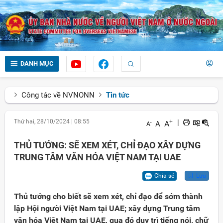
DANH MỤC
Công tác về NVNONN
Tin tức
Thứ hai, 28/10/2024
|
08:55
+
|
A
A
-
A
THỦ TƯỚNG: SẼ XEM XÉT, CHỈ ĐẠO XÂY DỰNG
TRUNG TÂM VĂN HÓA VIỆT NAM TẠI UAE
Chia sẻ
Lưu
Thủ tướng cho biết sẽ xem xét, chỉ đạo để sớm thành
lập Hội người Việt Nam tại UAE; xây dựng Trung tâm
văn hóa Việt Nam tại UAE, qua đó duy trì tiếng nói, chữ