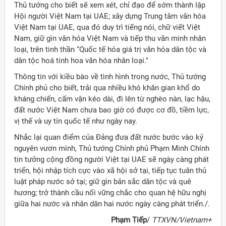
Thủ tướng cho biết sẽ xem xét, chỉ đạo để sớm thành lập
Hội người Việt Nam tại UAE; xây dựng Trung tâm văn hóa
Việt Nam tại UAE, qua đó duy trì tiếng nói, chữ viết Việt
Nam, giữ gìn văn hóa Việt Nam và tiếp thu văn minh nhân
loại, trên tinh thần “Quốc tế hóa giá trị văn hóa dân tộc và
dân tộc hoá tinh hoa văn hóa nhân loại."
Thông tin với kiều bào về tình hình trong nước, Thủ tướng
Chính phủ cho biết, trải qua nhiều khó khăn gian khổ do
kháng chiến, cấm vận kéo dài, đi lên từ nghèo nàn, lạc hậu,
đất nước Việt Nam chưa bao giờ có được cơ đồ, tiềm lực,
vị thế và uy tín quốc tế như ngày nay.
Nhắc lại quan điểm của Đảng đưa đất nước bước vào kỷ
nguyên vươn mình, Thủ tướng Chính phủ Phạm Minh Chính
tin tưởng cộng đồng người Việt tại UAE sẽ ngày càng phát
triển, hội nhập tích cực vào xã hội sở tại, tiếp tục tuân thủ
luật pháp nước sở tại; giữ gìn bản sắc dân tộc và quê
hương; trở thành cầu nối vững chắc cho quan hệ hữu nghị
giữa hai nước và nhân dân hai nước ngày càng phát triển./.
Phạm Tiếp
/
TTXVN/Vietnam+