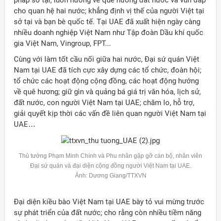
pháp sở tại, luôn hướng về quê hương đất nước và vun đắp
cho quan hệ hai nước; khẳng định vị thế của người Việt tại
sở tại và bạn bè quốc tế. Tại UAE đã xuất hiện ngày càng
nhiều doanh nghiệp Việt Nam như Tập đoàn Dầu khí quốc
gia Việt Nam, Vingroup, FPT...
Cùng với làm tốt cầu nối giữa hai nước, Đại sứ quán Việt
Nam tại UAE đã tích cực xây dựng các tổ chức, đoàn hội;
tổ chức các hoạt động cộng đồng, các hoạt động hướng
về quê hương; giữ gìn và quảng bá giá trị văn hóa, lịch sử,
đất nước, con người Việt Nam tại UAE; chăm lo, hỗ trợ,
giải quyết kịp thời các vấn đề liên quan người Việt Nam tại
UAE…
Thủ tướng Phạm Minh Chính và Phu nhân gặp gỡ cán bộ, nhân viên
Đại sứ quán và đại diện cộng đồng người Việt Nam tại UAE.
Ảnh: Dương Giang/TTXVN
ời Việt Nam ở nước ngoài
Đại diện kiều bào Việt Nam tại UAE bày tỏ vui mừng trước
sự phát triển của đất nước; cho rằng còn nhiều tiềm năng