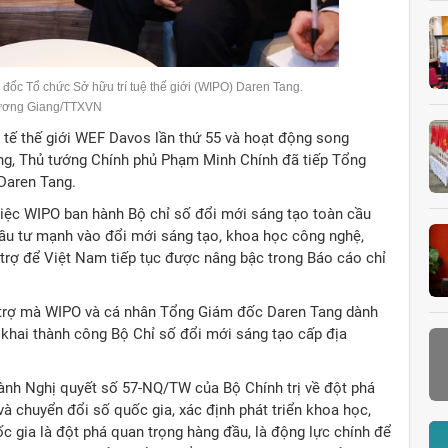
ốc Tổ chức Sở hữu trí tuệ thế giới (WIPO) Daren Tang.
ương Giang/TTXVN
 tế thế giới WEF Davos lần thứ 55 và hoạt động song
ơng, Thủ tướng Chính phủ Phạm Minh Chính đã tiếp Tổng
Daren Tang.
việc WIPO ban hành Bộ chỉ số đổi mới sáng tạo toàn cầu
đầu tư mạnh vào đổi mới sáng tạo, khoa học công nghệ,
rợ để Việt Nam tiếp tục được nâng bậc trong Báo cáo chỉ
 trợ mà WIPO và cá nhân Tổng Giám đốc Daren Tang dành
n khai thành công Bộ Chỉ số đổi mới sáng tạo cấp địa
ành Nghị quyết số 57-NQ/TW của Bộ Chính trị về đột phá
và chuyển đổi số quốc gia, xác định phát triển khoa học,
c gia là đột phá quan trọng hàng đầu, là động lực chính để