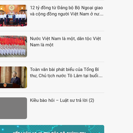
12 tỷ đồng từ Đảng bộ Bộ Ngoại giao
và cộng đồng người Việt Nam ở nước
ngoài gửi tới đồng bào vùng lũ
Nước Việt Nam là một, dân tộc Việt
Nam là một
Toàn văn bài phát biểu của Tổng Bí
thư, Chủ tịch nước Tô Lâm tại buổi
gặp gỡ đại biểu kiều bào dự Hội nghị
VK4
Kiều bào hỏi – Luật sư trả lời (2)