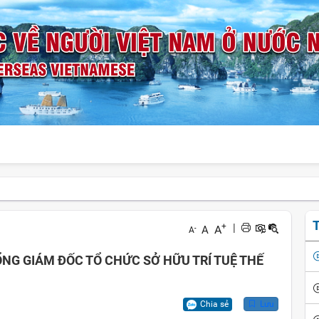
T
+
|
A
A
-
A
NG GIÁM ĐỐC TỔ CHỨC SỞ HỮU TRÍ TUỆ THẾ
Chia sẻ
Lưu