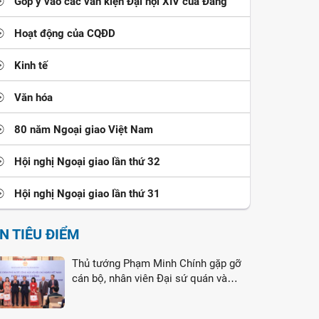
Góp ý vào các văn kiện Đại hội XIV của Đảng
Hoạt động của CQĐD
Kinh tế
Văn hóa
80 năm Ngoại giao Việt Nam
Hội nghị Ngoại giao lần thứ 32
Hội nghị Ngoại giao lần thứ 31
IN TIÊU ĐIỂM
Thủ tướng Phạm Minh Chính gặp gỡ
cán bộ, nhân viên Đại sứ quán và
cộng đồng người Việt Nam tại Liên
bang Nga