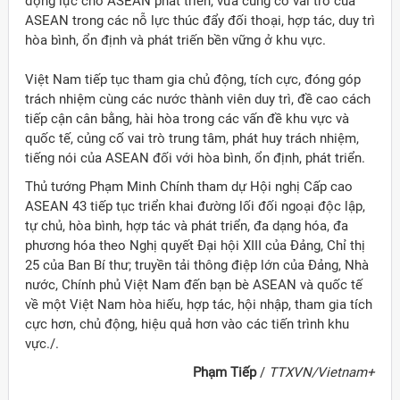
động lực cho ASEAN phát triển, vừa củng cố vai trò của
ASEAN trong các nỗ lực thúc đẩy đối thoại, hợp tác, duy trì
hòa bình, ổn định và phát triến bền vững ở khu vực.
Việt Nam tiếp tục tham gia chủ động, tích cực, đóng góp
trách nhiệm cùng các nước thành viên duy trì, đề cao cách
tiếp cận cân bằng, hài hòa trong các vấn đề khu vực và
quốc tế, củng cố vai trò trung tâm, phát huy trách nhiệm,
tiếng nói của ASEAN đối với hòa bình, ổn định, phát triển.
Thủ tướng Phạm Minh Chính tham dự Hội nghị Cấp cao
ASEAN 43 tiếp tục triển khai đường lối đối ngoại độc lập,
tự chủ, hòa bình, hợp tác và phát triển, đa dạng hóa, đa
phương hóa theo Nghị quyết Đại hội XIII của Đảng, Chỉ thị
25 của Ban Bí thư; truyền tải thông điệp lớn của Đảng, Nhà
nước, Chính phủ Việt Nam đến bạn bè ASEAN và quốc tế
về một Việt Nam hòa hiếu, hợp tác, hội nhập, tham gia tích
cực hơn, chủ động, hiệu quả hơn vào các tiến trình khu
vực./.
Phạm Tiếp
/
TTXVN/Vietnam+