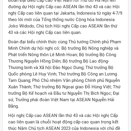
Đoàn Đại biểu Cấp cao Việt Nam rời Thủ đô Hà Nội lên
đường dự Hội nghị Cấp cao ASEAN lần thứ 43 và các Hội
nghị Cấp cao liên quan tại Jakarta, Indonesia từ ngày 4-7/9
theo lời mời của Tổng thống nước Cộng hòa Indonesia
Joko Widodo, Chủ tịch Hội nghị Cấp cao ASEAN lần thứ
43 và các Hội nghị Cấp cao liên quan.
Đoàn đại biểu chính thức cùng Thủ tướng Chính phủ Phạm
Minh Chính dự hội nghị có: Bộ trưởng Bộ Nông nghiệp và
Phát triển Nông thôn Lê Minh Hoan; Bộ trưởng Bộ Công
Thương Nguyễn Hồng Diên; Bộ trưởng Bộ Lao động-
Thương binh và Xã hội Đào Ngọc Dung; Thứ trưởng Bộ
Quốc phòng Lê Huy Vịnh; Thứ trưởng Bộ Công an Lương
Tam Quang; Phó Chủ nhiệm Văn phòng Chính phủ Nguyễn
Xuân Thành; Thứ trưởng Bộ Ngoại giao Đỗ Hùng Việt; Thứ
trưởng Bộ Kế hoạch và Đầu tư Nguyễn Thị Bích Ngọc; Đại
sứ, Trưởng phái đoàn Việt Nam tại ASEAN Nguyễn Hải
Bằng.
ời Việt Nam ở nước ngoài
Hội nghị Cấp cao ASEAN lần thứ 43 và các Hội nghị Cấp
cao liên quan là chuỗi hoạt động cấp cao quan trọng kết
thúc Năm Chủ tịch ASEAN 2023 của Indonesia với chủ đề