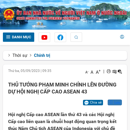
DANH MỤC
Thời sự
Chính trị
Thứ ba, 05/09/2023
|
09:35
+
|
A
A
-
A
THỦ TƯỚNG PHẠM MINH CHÍNH LÊN ĐƯỜNG
DỰ HỘI NGHỊ CẤP CAO ASEAN 43
Chia sẻ
Lưu
Hội nghị Cấp cao ASEAN lần thứ 43 và các Hội nghị
Cấp cao liên quan là chuỗi hoạt động quan trọng kết
thúc Năm Chủ tịch ASEAN của Indonesia với chủ đề