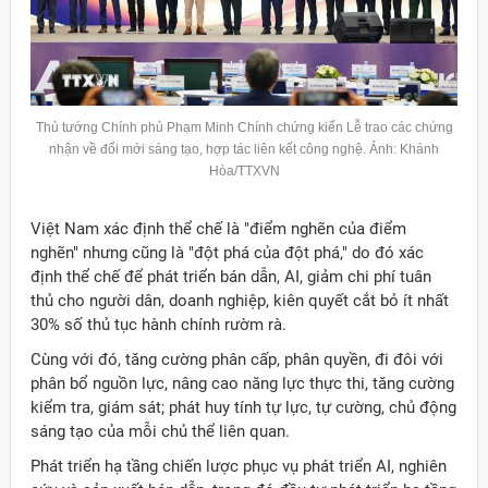
Thủ tướng Chính phủ Phạm Minh Chính chứng kiến Lễ trao các chứng
nhận về đổi mới sáng tạo, hợp tác liên kết công nghệ. Ảnh: Khánh
Hòa/TTXVN
Việt Nam xác định thể chế là "điểm nghẽn của điểm
nghẽn" nhưng cũng là "đột phá của đột phá," do đó xác
định thể chế để phát triển bán dẫn, AI, giảm chi phí tuân
thủ cho người dân, doanh nghiệp, kiên quyết cắt bỏ ít nhất
30% số thủ tục hành chính rườm rà.
Cùng với đó, tăng cường phân cấp, phân quyền, đi đôi với
phân bổ nguồn lực, nâng cao năng lực thực thi, tăng cường
kiểm tra, giám sát; phát huy tính tự lực, tự cường, chủ động
sáng tạo của mỗi chủ thể liên quan.
Phát triển hạ tầng chiến lược phục vụ phát triển AI, nghiên