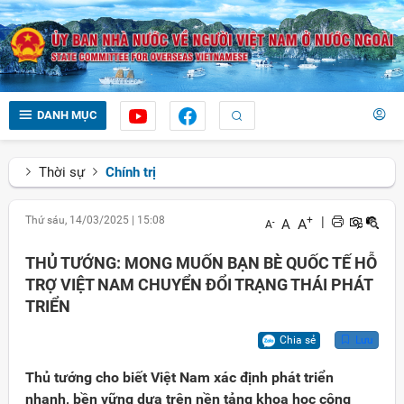
DANH MỤC
Thời sự
Chính trị
Thứ sáu, 14/03/2025
|
15:08
+
|
A
A
-
A
THỦ TƯỚNG: MONG MUỐN BẠN BÈ QUỐC TẾ HỖ
TRỢ VIỆT NAM CHUYỂN ĐỔI TRẠNG THÁI PHÁT
TRIỂN
Chia sẻ
Lưu
Thủ tướng cho biết Việt Nam xác định phát triển
nhanh, bền vững dựa trên nền tảng khoa học công