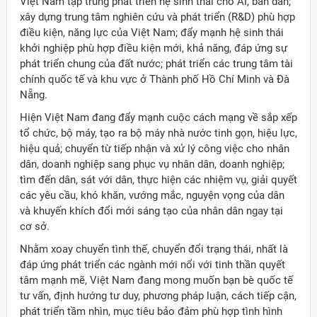
Việt Nam tập trung phát triển hệ sinh thái cho AI, bán dẫn;
xây dựng trung tâm nghiên cứu và phát triển (R&D) phù hợp
điều kiện, năng lực của Việt Nam; đẩy mạnh hệ sinh thái
khởi nghiệp phù hợp điều kiện mới, khả năng, đáp ứng sự
phát triển chung của đất nước; phát triển các trung tâm tài
chính quốc tế và khu vực ở Thành phố Hồ Chí Minh và Đà
Nẵng.
Hiện Việt Nam đang đẩy mạnh cuộc cách mạng về sắp xếp
tổ chức, bộ máy, tạo ra bộ máy nhà nước tinh gọn, hiệu lực,
hiệu quả; chuyển từ tiếp nhận và xử lý công việc cho nhân
dân, doanh nghiệp sang phục vụ nhân dân, doanh nghiệp;
tìm đến dân, sát với dân, thực hiện các nhiệm vụ, giải quyết
các yêu cầu, khó khăn, vướng mắc, nguyện vọng của dân
và khuyến khích đổi mới sáng tạo của nhân dân ngay tại
cơ sở.
Nhằm xoay chuyển tình thế, chuyển đổi trạng thái, nhất là
đáp ứng phát triển các ngành mới nổi với tinh thần quyết
tâm mạnh mẽ, Việt Nam đang mong muốn bạn bè quốc tế
tư vấn, định hướng tư duy, phương pháp luận, cách tiếp cận,
phát triển tầm nhìn, mục tiêu bảo đảm phù hợp tình hình