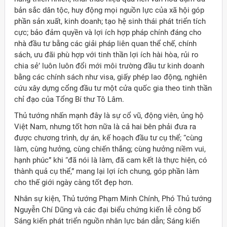
bản sắc dân tộc, huy động mọi nguồn lực của xã hội góp
phần sản xuất, kinh doanh; tạo hệ sinh thái phát triển tích
cực; bảo đảm quyền và lợi ích hợp pháp chính đáng cho
nhà đầu tư bằng các giải pháp liên quan thể chế, chính
sách, ưu đãi phù hợp với tinh thần lợi ích hài hòa, rủi ro
chia sẻ’ luôn luôn đổi mới môi trường đầu tư kinh doanh
bằng các chính sách như visa, giấy phép lao động, nghiên
cứu xây dựng cổng đầu tư một cửa quốc gia theo tinh thần
chỉ đạo của Tổng Bí thư Tô Lâm.
Thủ tướng nhấn mạnh đây là sự cổ vũ, động viên, ủng hộ
Việt Nam, nhưng tốt hơn nữa là cả hai bên phải đưa ra
được chương trình, dự án, kế hoạch đầu tư cụ thể; “cùng
làm, cùng hưởng, cùng chiến thắng; cùng hưởng niềm vui,
hạnh phúc” khi “đã nói là làm, đã cam kết là thực hiện, có
thành quả cụ thể,” mang lại lợi ích chung, góp phần làm
cho thế giới ngày càng tốt đẹp hơn.
Nhân sự kiện, Thủ tướng Phạm Minh Chính, Phó Thủ tướng
Nguyễn Chí Dũng và các đại biểu chứng kiến lễ công bố
Sáng kiến phát triển nguồn nhân lực bán dẫn; Sáng kiến