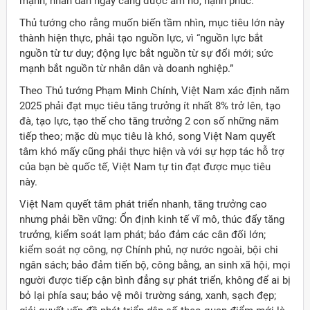
mạnh, nhân dân ngày càng được ấm no, hạnh phúc.
Thủ tướng cho rằng muốn biến tầm nhìn, mục tiêu lớn này
thành hiện thực, phải tạo nguồn lực, vì “nguồn lực bắt
nguồn từ tư duy; động lực bắt nguồn từ sự đổi mới; sức
mạnh bắt nguồn từ nhân dân và doanh nghiệp.”
Theo Thủ tướng Phạm Minh Chính, Việt Nam xác định năm
2025 phải đạt mục tiêu tăng trưởng ít nhất 8% trở lên, tạo
đà, tạo lực, tạo thế cho tăng trưởng 2 con số những năm
tiếp theo; mặc dù mục tiêu là khó, song Việt Nam quyết
tâm khó mấy cũng phải thực hiện và với sự hợp tác hỗ trợ
của bạn bè quốc tế, Việt Nam tự tin đạt được mục tiêu
này.
Việt Nam quyết tâm phát triển nhanh, tăng trưởng cao
nhưng phải bền vững: Ổn định kinh tế vĩ mô, thúc đẩy tăng
trưởng, kiểm soát lạm phát; bảo đảm các cân đối lớn;
kiểm soát nợ công, nợ Chính phủ, nợ nước ngoài, bội chi
ngân sách; bảo đảm tiến bộ, công bằng, an sinh xã hội, mọi
người được tiếp cận bình đẳng sự phát triển, không để ai bị
bỏ lại phía sau; bảo vệ môi trường sáng, xanh, sạch đẹp;