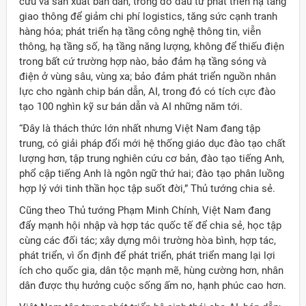
cứu và sản xuất bán dẫn, trong đó đầu tư phát triển hạ tầng
giao thông để giảm chi phí logistics, tăng sức cạnh tranh
hàng hóa; phát triển hạ tầng công nghệ thông tin, viễn
thông, hạ tầng số, hạ tầng năng lượng, không để thiếu điện
trong bất cứ trường hợp nào, bảo đảm hạ tầng sóng và
điện ở vùng sâu, vùng xa; bảo đảm phát triển nguồn nhân
lực cho ngành chip bán dẫn, AI, trong đó có tích cực đào
tạo 100 nghìn kỹ sư bán dẫn và AI những năm tới.
“Đây là thách thức lớn nhất nhưng Việt Nam đang tập
trung, có giải pháp đổi mới hệ thống giáo dục đào tạo chất
lượng hơn, tập trung nghiên cứu cơ bản, đào tạo tiếng Anh,
phổ cập tiếng Anh là ngôn ngữ thứ hai; đào tạo phân luồng
hợp lý với tinh thần học tập suốt đời,” Thủ tướng chia sẻ.
Cũng theo Thủ tướng Phạm Minh Chính, Việt Nam đang
đẩy mạnh hội nhập và hợp tác quốc tế để chia sẻ, học tập
cùng các đối tác; xây dựng môi trường hòa bình, hợp tác,
phát triển, vì ổn định để phát triển, phát triển mang lại lợi
ích cho quốc gia, dân tộc mạnh mẽ, hùng cường hơn, nhân
dân được thụ hưởng cuộc sống ấm no, hạnh phúc cao hơn.