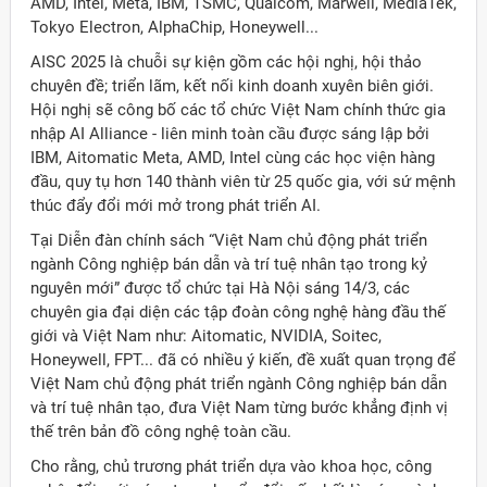
AMD, Intel, Meta, IBM, TSMC, Qualcom, Marwell, MediaTek,
Tokyo Electron, AlphaChip, Honeywell...
AISC 2025 là chuỗi sự kiện gồm các hội nghị, hội thảo
chuyên đề; triển lãm, kết nối kinh doanh xuyên biên giới.
Hội nghị sẽ công bố các tổ chức Việt Nam chính thức gia
nhập AI Alliance - liên minh toàn cầu được sáng lập bởi
IBM, Aitomatic Meta, AMD, Intel cùng các học viện hàng
đầu, quy tụ hơn 140 thành viên từ 25 quốc gia, với sứ mệnh
thúc đẩy đổi mới mở trong phát triển AI.
Tại Diễn đàn chính sách “Việt Nam chủ động phát triển
ngành Công nghiệp bán dẫn và trí tuệ nhân tạo trong kỷ
nguyên mới” được tổ chức tại Hà Nội sáng 14/3, các
chuyên gia đại diện các tập đoàn công nghệ hàng đầu thế
giới và Việt Nam như: Aitomatic, NVIDIA, Soitec,
Honeywell, FPT... đã có nhiều ý kiến, đề xuất quan trọng để
Việt Nam chủ động phát triển ngành Công nghiệp bán dẫn
và trí tuệ nhân tạo, đưa Việt Nam từng bước khẳng định vị
thế trên bản đồ công nghệ toàn cầu.
Cho rằng, chủ trương phát triển dựa vào khoa học, công