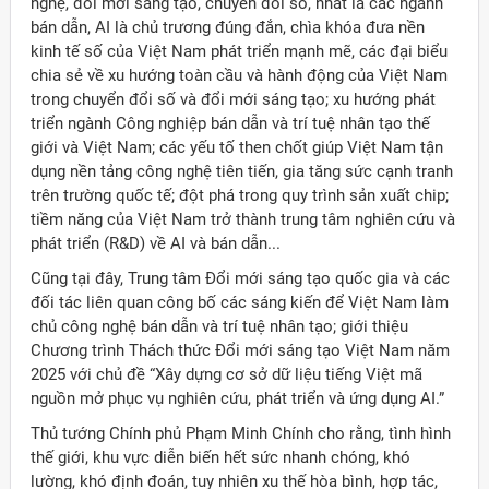
nghệ, đổi mới sáng tạo, chuyển đổi số, nhất là các ngành
bán dẫn, AI là chủ trương đúng đắn, chìa khóa đưa nền
kinh tế số của Việt Nam phát triển mạnh mẽ, các đại biểu
chia sẻ về xu hướng toàn cầu và hành động của Việt Nam
trong chuyển đổi số và đổi mới sáng tạo; xu hướng phát
triển ngành Công nghiệp bán dẫn và trí tuệ nhân tạo thế
giới và Việt Nam; các yếu tố then chốt giúp Việt Nam tận
dụng nền tảng công nghệ tiên tiến, gia tăng sức cạnh tranh
trên trường quốc tế; đột phá trong quy trình sản xuất chip;
tiềm năng của Việt Nam trở thành trung tâm nghiên cứu và
phát triển (R&D) về AI và bán dẫn...
Cũng tại đây, Trung tâm Đổi mới sáng tạo quốc gia và các
đối tác liên quan công bố các sáng kiến để Việt Nam làm
chủ công nghệ bán dẫn và trí tuệ nhân tạo; giới thiệu
Chương trình Thách thức Đổi mới sáng tạo Việt Nam năm
2025 với chủ đề “Xây dựng cơ sở dữ liệu tiếng Việt mã
nguồn mở phục vụ nghiên cứu, phát triển và ứng dụng AI.”
Thủ tướng Chính phủ Phạm Minh Chính cho rằng, tình hình
thế giới, khu vực diễn biến hết sức nhanh chóng, khó
lường, khó định đoán, tuy nhiên xu thế hòa bình, hợp tác,