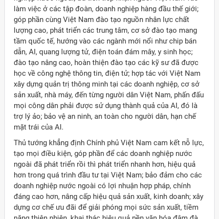
làm việc ở các tập đoàn, doanh nghiệp hàng đầu thế giới;
góp phần cùng Việt Nam đào tạo nguồn nhân lực chất
lượng cao, phát triển các trung tâm, cơ sở đào tạo mang
tầm quốc tế, hướng vào các ngành mới nổi như chip bán
dẫn, AI, quang lượng tử, điện toán đám mây, y sinh học;
đào tạo nâng cao, hoàn thiện đào tạo các kỹ sư đã được
học về công nghệ thông tin, điện tử; hợp tác với Việt Nam
xây dựng quản trị thông minh tại các doanh nghiệp, cơ sở
sản xuất, nhà máy, đến từng người dân Việt Nam, phấn đấu
mọi công dân phải được sử dụng thành quả của AI, đó là
trợ lý ảo; bảo vệ an ninh, an toàn cho người dân, hạn chế
mặt trái của AI.
Thủ tướng khẳng định Chính phủ Việt Nam cam kết nỗ lực,
tạo mọi điều kiện, góp phần để các doanh nghiệp nước
ngoài đã phát triển rồi thì phát triển nhanh hơn, hiệu quả
hơn trong quá trình đầu tư tại Việt Nam; bảo đảm cho các
doanh nghiệp nước ngoài có lợi nhuận hợp pháp, chính
đáng cao hơn, nâng cấp hiệu quả sản xuất, kinh doanh; xây
dựng cơ chế ưu đãi để giải phóng mọi sức sản xuất, tiềm
năng thiên nhiên, khai thác hiệu quả nền văn hóa đậm đà