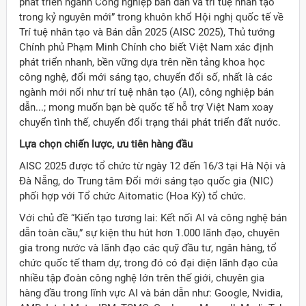
phát triển ngành Công nghiệp bán dẫn và trí tuệ nhân tạo
trong kỷ nguyên mới” trong khuôn khổ Hội nghị quốc tế về
Trí tuệ nhân tạo và Bán dẫn 2025 (AISC 2025), Thủ tướng
Chính phủ Phạm Minh Chính cho biết Việt Nam xác định
phát triển nhanh, bền vững dựa trên nền tảng khoa học
công nghệ, đổi mới sáng tạo, chuyển đổi số, nhất là các
ngành mới nổi như trí tuệ nhân tạo (AI), công nghiệp bán
dẫn...; mong muốn bạn bè quốc tế hỗ trợ Việt Nam xoay
chuyển tình thế, chuyển đổi trạng thái phát triển đất nước.
Lựa chọn chiến lược, ưu tiên hàng đầu
AISC 2025 được tổ chức từ ngày 12 đến 16/3 tại Hà Nội và
Đà Nẵng, do Trung tâm Đổi mới sáng tạo quốc gia (NIC)
phối hợp với Tổ chức Aitomatic (Hoa Kỳ) tổ chức.
Với chủ đề “Kiến tạo tương lai: Kết nối AI và công nghệ bán
dẫn toàn cầu,” sự kiện thu hút hơn 1.000 lãnh đạo, chuyên
gia trong nước và lãnh đạo các quỹ đầu tư, ngân hàng, tổ
chức quốc tế tham dự, trong đó có đại diện lãnh đạo của
ời Việt Nam ở nước ngoài
nhiều tập đoàn công nghệ lớn trên thế giới, chuyên gia
hàng đầu trong lĩnh vực AI và bán dẫn như: Google, Nvidia,