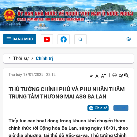
DANH MỤC
Thời sự
Chính trị
Thứ bảy, 18/01/2025
|
22:12
+
|
A
A
-
A
THỦ TƯỚNG CHÍNH PHỦ VÀ PHU NHÂN THĂM
TRUNG TÂM THƯƠNG MẠI ASG BA LAN
Chia sẻ
Lưu
Tiếp tục các hoạt động trong khuôn khổ chuyến thăm
chính thức tới Cộng hòa Ba Lan, sáng ngày 18/01, theo
giờ địa phương, tại thủ đô Vắc-xa-va, Thủ tướng Chính