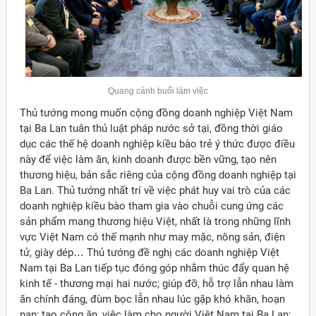
Quang cảnh buổi làm việc
Thủ tướng mong muốn cộng đồng doanh nghiệp Việt Nam
tại Ba Lan tuân thủ luật pháp nước sở tại, đồng thời giáo
dục các thế hệ doanh nghiệp kiều bào trẻ ý thức được điều
này để việc làm ăn, kinh doanh được bền vững, tạo nên
thương hiệu, bản sắc riêng của cộng đồng doanh nghiệp tại
Ba Lan. Thủ tướng nhất trí về việc phát huy vai trò của các
doanh nghiệp kiều bào tham gia vào chuỗi cung ứng các
sản phẩm mang thương hiệu Việt, nhất là trong những lĩnh
vực Việt Nam có thế mạnh như may mặc, nông sản, điện
tử, giày dép… Thủ tướng đề nghị các doanh nghiệp Việt
Nam tại Ba Lan tiếp tục đóng góp nhằm thúc đẩy quan hệ
kinh tế - thương mại hai nước; giúp đỡ, hỗ trợ lẫn nhau làm
ăn chính đáng, đùm bọc lẫn nhau lúc gặp khó khăn, hoạn
nạn; tạo công ăn, việc làm cho người Việt Nam tại Ba Lan;