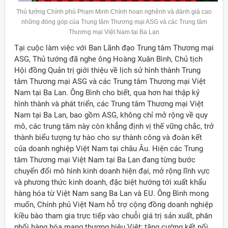
Thủ tướng Chính phủ Phạm Minh Chính hoan nghênh và đánh giá cao
những đóng góp của Trung tâm Thương mại ASG và các Trung tâm
Thương mại Việt Nam tại Ba Lan
Tại cuộc làm việc với Ban Lãnh đạo Trung tâm Thương mại
ASG, Thủ tướng đã nghe ông Hoàng Xuân Bình, Chủ tịch
Hội đồng Quản trị giới thiệu về lịch sử hình thành Trung
tâm Thương mại ASG và các Trung tâm Thương mại Việt
Nam tại Ba Lan. Ông Bình cho biết, qua hơn hai thập kỷ
hình thành và phát triển, các Trung tâm Thương mại Việt
Nam tại Ba Lan, bao gồm ASG, không chỉ mở rộng về quy
mô, các trung tâm này còn khẳng định vị thế vững chắc, trở
thành biểu tượng tự hào cho sự thành công và đoàn kết
của doanh nghiệp Việt Nam tại châu Âu. Hiện các Trung
tâm Thương mại Việt Nam tại Ba Lan đang từng bước
chuyển đổi mô hình kinh doanh hiện đại, mở rộng lĩnh vực
và phương thức kinh doanh, đặc biệt hướng tới xuất khẩu
hàng hóa từ Việt Nam sang Ba Lan và EU. Ông Bình mong
ời Việt Nam ở nước ngoài
muốn, Chính phủ Việt Nam hỗ trợ cộng đồng doanh nghiệp
kiều bào tham gia trực tiếp vào chuỗi giá trị sản xuất, phân
phối hàng hóa mang thương hiệu Việt; tăng cường kết nối