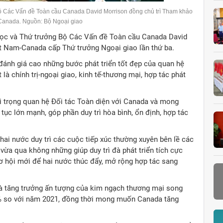
 Các Vấn đề Toàn cầu Canada David Morrison đồng chủ trì Tham khảo
-Canada. Nguồn: Bộ Ngoại giao
ọc và Thứ trưởng Bộ Các Vấn đề Toàn cầu Canada David
ệt Nam-Canada cấp Thứ trưởng Ngoại giao lần thứ ba.
 đánh giá cao những bước phát triển tốt đẹp của quan hệ
t là chính trị-ngoại giao, kinh tế-thương mại, hợp tác phát
 trọng quan hệ Đối tác Toàn diện với Canada và mong
ục lớn mạnh, góp phần duy trì hòa bình, ổn định, hợp tác
ai nước duy trì các cuộc tiếp xúc thường xuyên bên lề các
vừa qua không những giúp duy trì đà phát triển tích cực
 hội mới để hai nước thúc đẩy, mở rộng hợp tác sang
à tăng trưởng ấn tượng của kim ngạch thương mại song
5% so với năm 2021, đồng thời mong muốn Canada tăng