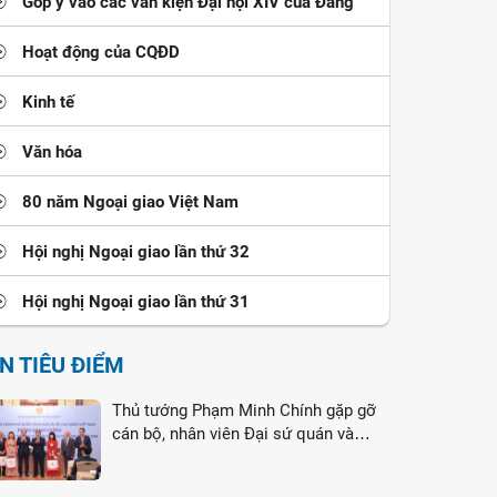
Góp ý vào các văn kiện Đại hội XIV của Đảng
Hoạt động của CQĐD
Kinh tế
Văn hóa
80 năm Ngoại giao Việt Nam
Hội nghị Ngoại giao lần thứ 32
Hội nghị Ngoại giao lần thứ 31
IN TIÊU ĐIỂM
Thủ tướng Phạm Minh Chính gặp gỡ
cán bộ, nhân viên Đại sứ quán và
cộng đồng người Việt Nam tại Liên
bang Nga