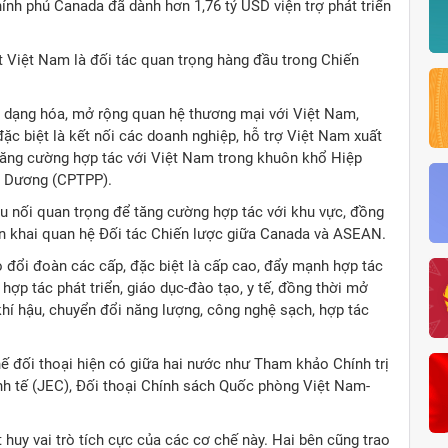
nh phủ Canada đã dành hơn 1,76 tỷ USD viện trợ phát triển
 Việt Nam là đối tác quan trọng hàng đầu trong Chiến
dạng hóa, mở rộng quan hệ thương mại với Việt Nam,
đặc biệt là kết nối các doanh nghiệp, hỗ trợ Việt Nam xuất
ăng cường hợp tác với Việt Nam trong khuôn khổ Hiệp
nh Dương (CPTPP).
 nối quan trọng để tăng cường hợp tác với khu vực, đồng
ển khai quan hệ Đối tác Chiến lược giữa Canada và ASEAN.
rao đổi đoàn các cấp, đặc biệt là cấp cao, đẩy mạnh hợp tác
hợp tác phát triển, giáo dục-đào tạo, y tế, đồng thời mở
khí hậu, chuyển đổi năng lượng, công nghệ sạch, hợp tác
hế đối thoại hiện có giữa hai nước như Tham khảo Chính trị
nh tế (JEC), Đối thoại Chính sách Quốc phòng Việt Nam-
 huy vai trò tích cực của các cơ chế này. Hai bên cũng trao