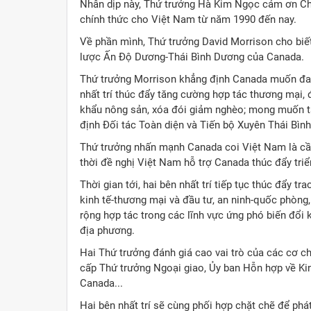
Nhân dịp này, Thứ trưởng Hà Kim Ngọc cảm ơn Chí
chính thức cho Việt Nam từ năm 1990 đến nay.
Về phần mình, Thứ trưởng David Morrison cho biết
lược Ấn Độ Dương-Thái Bình Dương của Canada.
Thứ trưởng Morrison khẳng định Canada muốn đa 
nhất trí thúc đẩy tăng cường hợp tác thương mại, 
khẩu nông sản, xóa đói giảm nghèo; mong muốn t
định Đối tác Toàn diện và Tiến bộ Xuyên Thái Bì
Thứ trưởng nhấn mạnh Canada coi Việt Nam là cầu
thời đề nghị Việt Nam hỗ trợ Canada thúc đẩy tri
Thời gian tới, hai bên nhất trí tiếp tục thúc đẩy t
kinh tế-thương mại và đầu tư, an ninh-quốc phòng, 
rộng hợp tác trong các lĩnh vực ứng phó biến đổi 
địa phương.
Hai Thứ trưởng đánh giá cao vai trò của các cơ c
cấp Thứ trưởng Ngoại giao, Ủy ban Hỗn hợp về Ki
Canada...
Hai bên nhất trí sẽ cùng phối hợp chặt chẽ để phát