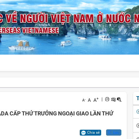
T
+
|
A
A
-
A
ADA CẤP THỨ TRƯỞNG NGOẠI GIAO LẦN THỨ
Chia sẻ
Lưu