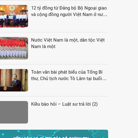
12 tỷ đồng từ Đảng bộ Bộ Ngoại giao
và cộng đồng người Việt Nam ở nước
ngoài gửi tới đồng bào vùng lũ
Nước Việt Nam là một, dân tộc Việt
Nam là một
Toàn văn bài phát biểu của Tổng Bí
thư, Chủ tịch nước Tô Lâm tại buổi
gặp gỡ đại biểu kiều bào dự Hội nghị
VK4
Kiều bào hỏi – Luật sư trả lời (2)