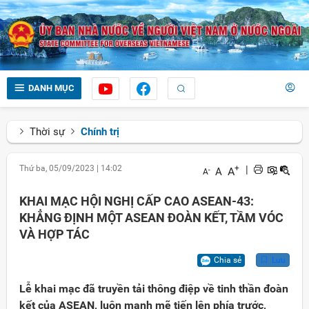
DANH MỤC
Thời sự
Chính trị
Thứ ba, 05/09/2023
|
14:02
+
|
A
A
-
A
KHAI MẠC HỘI NGHỊ CẤP CAO ASEAN-43:
KHẲNG ĐỊNH MỘT ASEAN ĐOÀN KẾT, TẦM VÓC
VÀ HỢP TÁC
Chia sẻ
Lưu
Lễ khai mạc đã truyền tải thông điệp về tinh thần đoàn
kết của ASEAN, luôn mạnh mẽ tiến lên phía trước,