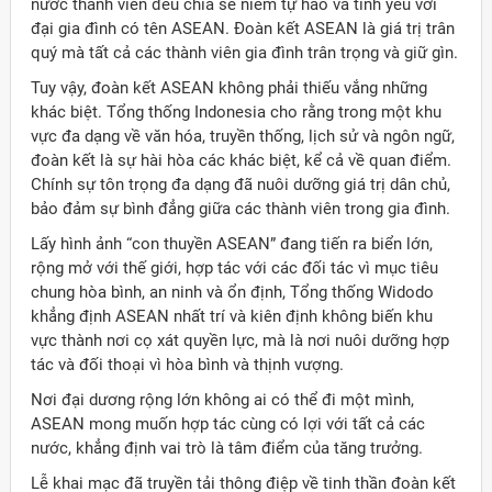
nước thành viên đều chia sẻ niềm tự hào và tình yêu với
đại gia đình có tên ASEAN. Đoàn kết ASEAN là giá trị trân
quý mà tất cả các thành viên gia đình trân trọng và giữ gìn.
Tuy vậy, đoàn kết ASEAN không phải thiếu vắng những
khác biệt. Tổng thống Indonesia cho rằng trong một khu
vực đa dạng về văn hóa, truyền thống, lịch sử và ngôn ngữ,
đoàn kết là sự hài hòa các khác biệt, kể cả về quan điểm.
Chính sự tôn trọng đa dạng đã nuôi dưỡng giá trị dân chủ,
bảo đảm sự bình đẳng giữa các thành viên trong gia đình.
Lấy hình ảnh “con thuyền ASEAN” đang tiến ra biển lớn,
rộng mở với thế giới, hợp tác với các đối tác vì mục tiêu
chung hòa bình, an ninh và ổn định, Tổng thống Widodo
khẳng định ASEAN nhất trí và kiên định không biến khu
vực thành nơi cọ xát quyền lực, mà là nơi nuôi dưỡng hợp
tác và đối thoại vì hòa bình và thịnh vượng.
Nơi đại dương rộng lớn không ai có thể đi một mình,
ASEAN mong muốn hợp tác cùng có lợi với tất cả các
ời Việt Nam ở nước ngoài
nước, khẳng định vai trò là tâm điểm của tăng trưởng.
Lễ khai mạc đã truyền tải thông điệp về tinh thần đoàn kết