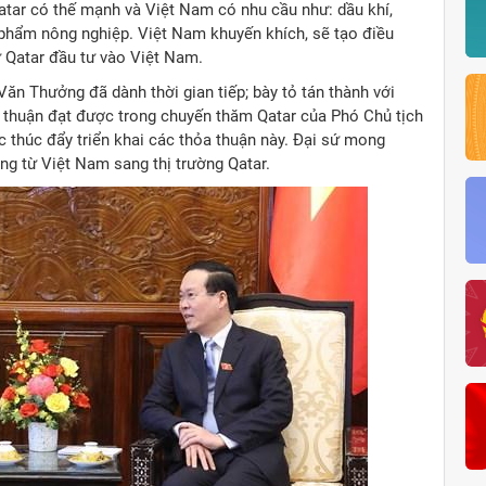
Qatar có thế mạnh và Việt Nam có nhu cầu như: dầu khí,
n phẩm nông nghiệp. Việt Nam khuyến khích, sẽ tạo điều
ư Qatar đầu tư vào Việt Nam.
ăn Thưởng đã dành thời gian tiếp; bày tỏ tán thành với
ỏa thuận đạt được trong chuyến thăm Qatar của Phó Chủ tịch
c thúc đẩy triển khai các thỏa thuận này. Đại sứ mong
g từ Việt Nam sang thị trường Qatar.