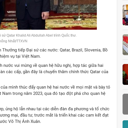
sứ Qatar Khalid Ali Abdullah Abel trình Quốc thư.
Thống Nhất/TTXVN
 Thưởng tiếp Đại sứ các nước: Qatar, Brazil, Slovenia, Bồ
hiệm vụ tại Việt Nam.
ịch nước vui mừng về quan hệ hữu nghị, hợp tác giữa hai
oàn các cấp, gần đây là chuyến thăm chính thức Qatar của
 của mình thúc đẩy quan hệ hai nước về mọi mặt và bày tỏ
Nam trong năm 2023, qua đó tạo đột phá cho quan hệ
p, ủng hộ lẫn nhau tại các diễn đàn đa phương và tổ chức
thương mại, đầu tư, trước mắt là triển khai các cam kết đạt
nước Võ Thị Ánh Xuân.