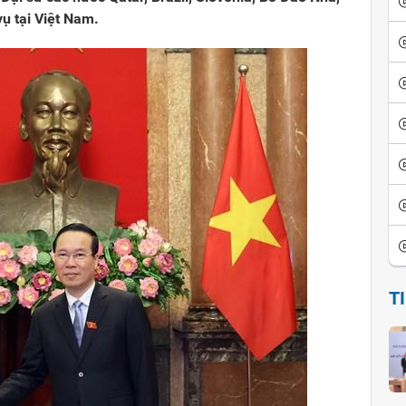
ụ tại Việt Nam.
T