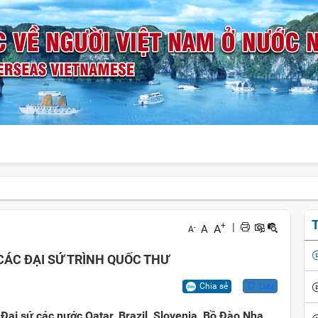
T
+
|
A
A
-
A
CÁC ĐẠI SỨ TRÌNH QUỐC THƯ
Chia sẻ
Lưu
Đại sứ các nước Qatar, Brazil, Slovenia, Bồ Đào Nha,