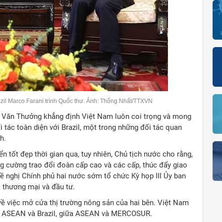
zil Marco Farani trình Quốc thư. Ảnh: Thống Nhất/TTXVN
Võ Văn Thưởng khẳng định Việt Nam luôn coi trọng và mong
tác toàn diện với Brazil, một trong những đối tác quan
h.
 tốt đẹp thời gian qua, tuy nhiên, Chủ tịch nước cho rằng,
ng cường trao đổi đoàn cấp cao và các cấp, thúc đẩy giao
 đề nghị Chính phủ hai nước sớm tổ chức Kỳ họp III Ủy ban
 thương mại và đầu tư.
 về việc mở cửa thị trường nông sản của hai bên. Việt Nam
ữa ASEAN và Brazil, giữa ASEAN và MERCOSUR.