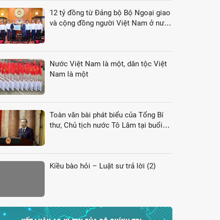
12 tỷ đồng từ Đảng bộ Bộ Ngoại giao
và cộng đồng người Việt Nam ở nước
ngoài gửi tới đồng bào vùng lũ
Nước Việt Nam là một, dân tộc Việt
Nam là một
Toàn văn bài phát biểu của Tổng Bí
thư, Chủ tịch nước Tô Lâm tại buổi
gặp gỡ đại biểu kiều bào dự Hội nghị
VK4
Kiều bào hỏi – Luật sư trả lời (2)