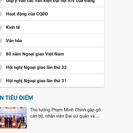
Góp ý vào các văn kiện Đại hội XIV của Đảng
Hoạt động của CQĐD
Kinh tế
Văn hóa
80 năm Ngoại giao Việt Nam
Hội nghị Ngoại giao lần thứ 32
Hội nghị Ngoại giao lần thứ 31
IN TIÊU ĐIỂM
Thủ tướng Phạm Minh Chính gặp gỡ
cán bộ, nhân viên Đại sứ quán và
cộng đồng người Việt Nam tại Liên
bang Nga