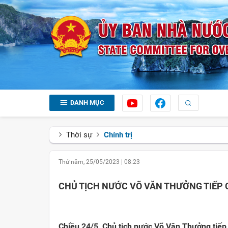
DANH MỤC
Thời sự
Chính trị
Thứ năm, 25/05/2023
|
08:23
CHỦ TỊCH NƯỚC VÕ VĂN THƯỞNG TIẾP 
Chiều 24/5, Chủ tịch nước Võ Văn Thưởng tiếp 