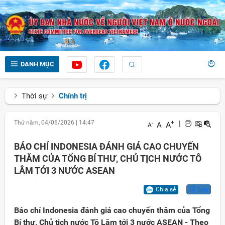
DANH MỤC
Thời sự
Chính trị
Thứ năm, 04/06/2026
|
14:47
+
|
A
A
-
A
BÁO CHÍ INDONESIA ĐÁNH GIÁ CAO CHUYẾN
THĂM CỦA TỔNG BÍ THƯ, CHỦ TỊCH NƯỚC TÔ
LÂM TỚI 3 NƯỚC ASEAN
Chia sẻ
Lưu
Báo chí Indonesia đánh giá cao chuyến thăm của Tổng
Bí thư, Chủ tịch nước Tô Lâm tới 3 nước ASEAN - Theo