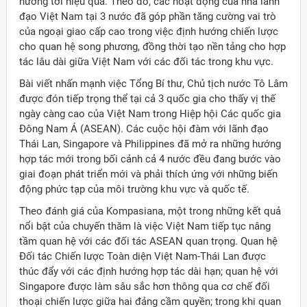
hướng tới hiệu quả. Theo đó, các hoạt động của nhà lãnh
đạo Việt Nam tại 3 nước đã góp phần tăng cường vai trò
của ngoại giao cấp cao trong việc định hướng chiến lược
cho quan hệ song phương, đồng thời tạo nền tảng cho hợp
tác lâu dài giữa Việt Nam với các đối tác trong khu vực.
Bài viết nhấn mạnh việc Tổng Bí thư, Chủ tịch nước Tô Lâm
được đón tiếp trọng thể tại cả 3 quốc gia cho thấy vị thế
ngày càng cao của Việt Nam trong Hiệp hội Các quốc gia
Đông Nam Á (ASEAN). Các cuộc hội đàm với lãnh đạo
Thái Lan, Singapore và Philippines đã mở ra những hướng
hợp tác mới trong bối cảnh cả 4 nước đều đang bước vào
giai đoạn phát triển mới và phải thích ứng với những biến
động phức tạp của môi trường khu vực và quốc tế.
Theo đánh giá của Kompasiana, một trong những kết quả
nổi bật của chuyến thăm là việc Việt Nam tiếp tục nâng
tầm quan hệ với các đối tác ASEAN quan trọng. Quan hệ
Đối tác Chiến lược Toàn diện Việt Nam-Thái Lan được
ời Việt Nam ở nước ngoài
thúc đẩy với các định hướng hợp tác dài hạn; quan hệ với
Singapore được làm sâu sắc hơn thông qua cơ chế đối
thoại chiến lược giữa hai đảng cầm quyền; trong khi quan