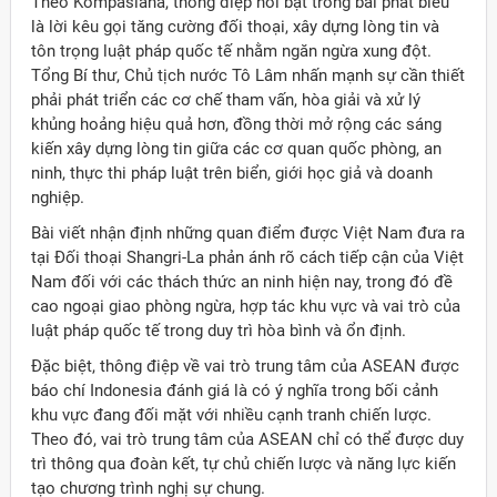
Theo Kompasiana, thông điệp nổi bật trong bài phát biểu
là lời kêu gọi tăng cường đối thoại, xây dựng lòng tin và
tôn trọng luật pháp quốc tế nhằm ngăn ngừa xung đột.
Tổng Bí thư, Chủ tịch nước Tô Lâm nhấn mạnh sự cần thiết
phải phát triển các cơ chế tham vấn, hòa giải và xử lý
khủng hoảng hiệu quả hơn, đồng thời mở rộng các sáng
kiến xây dựng lòng tin giữa các cơ quan quốc phòng, an
ninh, thực thi pháp luật trên biển, giới học giả và doanh
nghiệp.
Bài viết nhận định những quan điểm được Việt Nam đưa ra
tại Đối thoại Shangri-La phản ánh rõ cách tiếp cận của Việt
Nam đối với các thách thức an ninh hiện nay, trong đó đề
cao ngoại giao phòng ngừa, hợp tác khu vực và vai trò của
luật pháp quốc tế trong duy trì hòa bình và ổn định.
Đặc biệt, thông điệp về vai trò trung tâm của ASEAN được
báo chí Indonesia đánh giá là có ý nghĩa trong bối cảnh
khu vực đang đối mặt với nhiều cạnh tranh chiến lược.
Theo đó, vai trò trung tâm của ASEAN chỉ có thể được duy
trì thông qua đoàn kết, tự chủ chiến lược và năng lực kiến
tạo chương trình nghị sự chung.