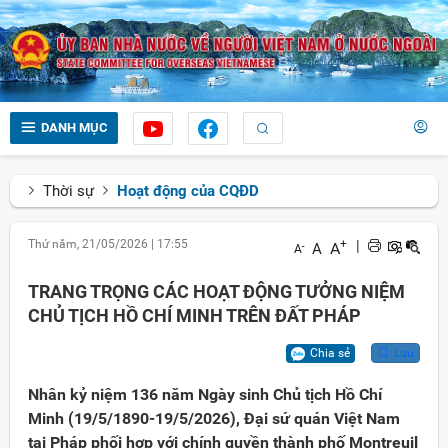
DANH MỤC
Thời sự
Hoạt động của CQĐD
Thứ năm, 21/05/2026
|
17:55
+
|
A
A
-
A
TRANG TRỌNG CÁC HOẠT ĐỘNG TƯỞNG NIỆM
CHỦ TỊCH HỒ CHÍ MINH TRÊN ĐẤT PHÁP
Chia sẻ
Lưu
Nhân kỷ niệm 136 năm Ngày sinh Chủ tịch Hồ Chí
Minh (19/5/1890-19/5/2026), Đại sứ quán Việt Nam
tại Pháp phối hợp với chính quyền thành phố Montreuil