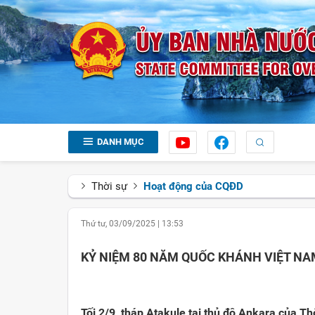
DANH MỤC
Thời sự
Hoạt động của CQĐD
Thứ tư, 03/09/2025
|
13:53
KỶ NIỆM 80 NĂM QUỐC KHÁNH VIỆT NAM
Tối 2/9, tháp Atakule tại thủ đô Ankara của T