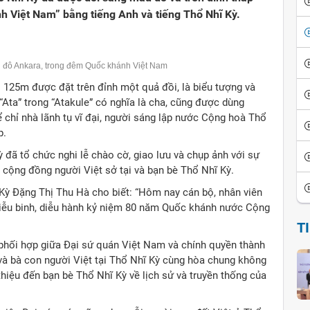
 Việt Nam” bằng tiếng Anh và tiếng Thổ Nhĩ Kỳ.
hủ đô Ankara, trong đêm Quốc khánh Việt Nam
o 125m được đặt trên đỉnh một quả đồi, là biểu tượng và
“Ata” trong “Atakule” có nghĩa là cha, cũng được dùng
ể chỉ nhà lãnh tụ vĩ đại, người sáng lập nước Cộng hoà Thổ
p.
 đã tổ chức nghi lễ chào cờ, giao lưu và chụp ảnh với sự
n cộng đồng người Việt sở tại và bạn bè Thổ Nhĩ Kỳ.
ĩ Kỳ Đặng Thị Thu Hà cho biết: “Hôm nay cán bộ, nhân viên
 diễu binh, diễu hành kỷ niệm 80 năm Quốc khánh nước Cộng
T
ự phối hợp giữa Đại sứ quán Việt Nam và chính quyền thành
và bà con người Việt tại Thổ Nhĩ Kỳ cùng hòa chung không
 thiệu đến bạn bè Thổ Nhĩ Kỳ về lịch sử và truyền thống của