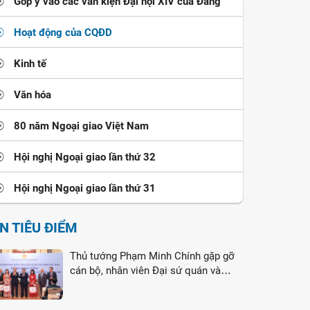
Góp ý vào các văn kiện Đại hội XIV của Đảng
Hoạt động của CQĐD
Kinh tế
Văn hóa
80 năm Ngoại giao Việt Nam
Hội nghị Ngoại giao lần thứ 32
Hội nghị Ngoại giao lần thứ 31
IN TIÊU ĐIỂM
Thủ tướng Phạm Minh Chính gặp gỡ
cán bộ, nhân viên Đại sứ quán và
cộng đồng người Việt Nam tại Liên
bang Nga