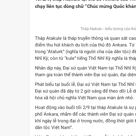
chạy liên tục dòng chữ “Chúc mừng Quốc khánh
Tháp Atakule - biểu tượng của t
Tháp Atakule là tháp truyền thông và quan sát ca
điểm thu hút khách du lịch của thủ đô Ankara. Từ 
trong “Ataturk” (nghĩa là người cha của dân tộc) đ
Nhĩ Kỳ; còn từ “kule” tiếng Thổ Nhĩ Kỳ nghĩa là thá
Nhân dịp này, Đại sứ quán Việt Nam tại Thổ Nhĩ Kỳ
tham gia toàn thể thành viên Đại sứ quán, đại diệ
Phát biểu tại buổi lễ, Đại sứ Việt Nam tại Thổ Nh
Đại sứ quán đã dậy từ 2 giờ sáng để theo dõi Lễ
hòa xã hội chủ nghĩa Việt Nam qua màn ảnh nhỏ.
Hoạt động vào buổi tối 2/9 tại tháp Atakule là s
phố Ankara, nhằm để các thành viên Đại sứ quán 
khí ngày lễ trọng đại ở trong nước, đồng thời giới
dân tộc Việt Nam”.