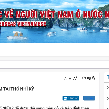
T
+
|
A
A
-
A
 TẠI THỔ NHĨ KỲ
Chia sẻ
Lưu
hổ Nhĩ Kỳ đã được đổi sang màu đỏ và trên đỉnh tháp