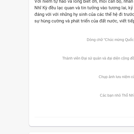
Với niềm tự hào và lòng biết ơn, mỗi cán bộ, nhâ
Nhĩ Kỳ đều lạc quan và tin tưởng vào tương lai, k
đáng với với những hy sinh của các thế hệ đi trư
sự hùng cường và phát triển của đất nước, viết t
Dòng chữ “Chúc mừng Quốc kh
Thành viên Đại sứ quán và đại diện cộng đồn
Chụp ảnh lưu niệm c
Các bạn nhỏ Thổ Nhĩ