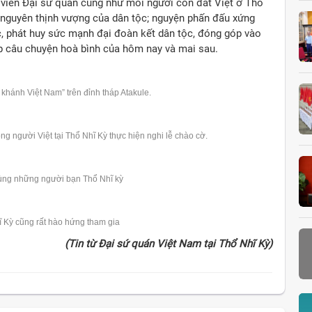
n viên Đại sứ quán cũng như mỗi người con đất Việt ở Thổ
ỷ nguyên thịnh vượng của dân tộc; nguyện phấn đấu xứng
ớc, phát huy sức mạnh đại đoàn kết dân tộc, đóng góp vào
iếp câu chuyện hoà bình của hôm nay và mai sau.
ánh Việt Nam” trên đỉnh tháp Atakule.
g người Việt tại Thổ Nhĩ Kỳ thực hiện nghi lễ chào cờ.
ùng những người bạn Thổ Nhĩ kỳ
 Kỳ cũng rất hào hứng tham gia
(Tin từ Đại sứ quán Việt Nam tại Thổ Nhĩ Kỳ)