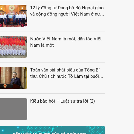
12 tỷ đồng từ Đảng bộ Bộ Ngoại giao
và cộng đồng người Việt Nam ở nước
ngoài gửi tới đồng bào vùng lũ
Nước Việt Nam là một, dân tộc Việt
Nam là một
Toàn văn bài phát biểu của Tổng Bí
thư, Chủ tịch nước Tô Lâm tại buổi
gặp gỡ đại biểu kiều bào dự Hội nghị
VK4
Kiều bào hỏi – Luật sư trả lời (2)