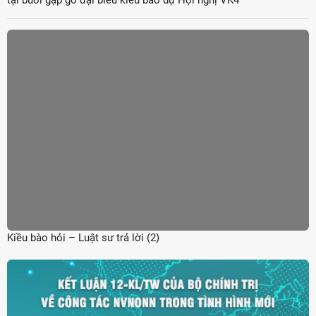
tại buổi gặp gỡ đại biểu kiều bào dự Hội nghị VK4
Kiều bào hỏi – Luật sư trả lời (2)