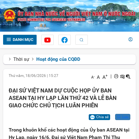
DANH MỤC
Thời sự
Hoạt động của CQĐD
Thứ năm, 18/06/2026
|
15:27
+
|
A
A
-
A
ĐẠI SỨ VIỆT NAM DỰ CUỘC HỌP ỦY BAN
ASEAN TẠI HY LẠP LẦN THỨ 42 VÀ LỄ BÀN
GIAO CHỨC CHỦ TỊCH LUÂN PHIÊN
Chia sẻ
Lưu
Trong khuôn khổ các hoạt động của Ủy ban ASEAN tại
Hy Lạp, ngày 16/6, Đại sứ Việt Nam Phạm Thị Thu