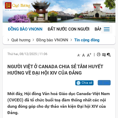
ĐỒNG BÀO VNONN
ĐẤT NƯỚC CON NGƯỜI
BẢN SẮC VĂ
Toggl
naviga
Quê hương
Đồng bào VNONN
Tin cộng đồng
Thứ hai, 08/12/2025
|
11:06
+
|
A
A
-
A
NGƯỜI VIỆT Ở CANADA CHIA SẺ TÂM HUYẾT
HƯỚNG VỀ ĐẠI HỘI XIV CỦA ĐẢNG
Chia sẻ
Lưu
Mới đây, Hội đồng Văn hoá Giáo dục Canada-Việt Nam
(CVCEC) đã tổ chức buổi toạ đàm thống nhất các nội
dung đóng góp cho dự thảo văn kiện Đại hội XIV của
Đảng.