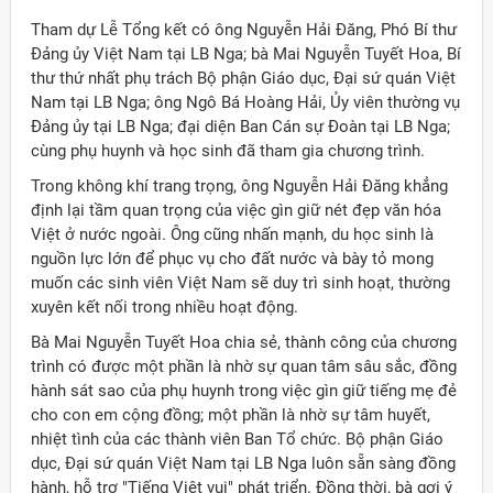
Tham dự Lễ Tổng kết có ông Nguyễn Hải Đăng, Phó Bí thư
Đảng ủy Việt Nam tại LB Nga; bà Mai Nguyễn Tuyết Hoa, Bí
thư thứ nhất phụ trách Bộ phận Giáo dục, Đại sứ quán Việt
Nam tại LB Nga; ông Ngô Bá Hoàng Hải, Ủy viên thường vụ
Đảng ủy tại LB Nga; đại diện Ban Cán sự Đoàn tại LB Nga;
cùng phụ huynh và học sinh đã tham gia chương trình.
Trong không khí trang trọng, ông Nguyễn Hải Đăng khẳng
định lại tầm quan trọng của việc gìn giữ nét đẹp văn hóa
Việt ở nước ngoài. Ông cũng nhấn mạnh, du học sinh là
nguồn lực lớn để phục vụ cho đất nước và bày tỏ mong
muốn các sinh viên Việt Nam sẽ duy trì sinh hoạt, thường
xuyên kết nối trong nhiều hoạt động.
Bà Mai Nguyễn Tuyết Hoa chia sẻ, thành công của chương
trình có được một phần là nhờ sự quan tâm sâu sắc, đồng
hành sát sao của phụ huynh trong việc gìn giữ tiếng mẹ đẻ
cho con em cộng đồng; một phần là nhờ sự tâm huyết,
nhiệt tình của các thành viên Ban Tổ chức. Bộ phận Giáo
dục, Đại sứ quán Việt Nam tại LB Nga luôn sẵn sàng đồng
hành, hỗ trợ "Tiếng Việt vui" phát triển. Đồng thời, bà gợi ý