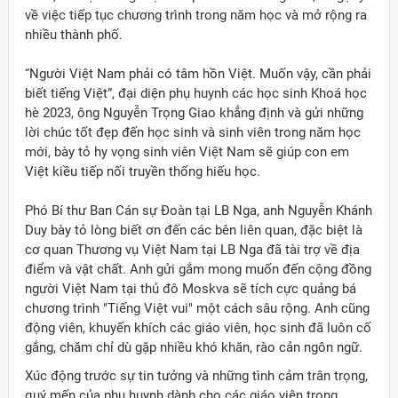
về việc tiếp tục chương trình trong năm học và mở rộng ra
nhiều thành phố.
“Người Việt Nam phải có tâm hồn Việt. Muốn vậy, cần phải
biết tiếng Việt”, đại diện phụ huynh các học sinh Khoá học
hè 2023, ông Nguyễn Trọng Giao khẳng định và gửi những
lời chúc tốt đẹp đến học sinh và sinh viên trong năm học
mới, bày tỏ hy vọng sinh viên Việt Nam sẽ giúp con em
Việt kiều tiếp nối truyền thống hiếu học.
Phó Bí thư Ban Cán sự Đoàn tại LB Nga, anh Nguyễn Khánh
Duy bày tỏ lòng biết ơn đến các bên liên quan, đặc biệt là
cơ quan Thương vụ Việt Nam tại LB Nga đã tài trợ về địa
điểm và vật chất. Anh gửi gắm mong muốn đến cộng đồng
người Việt Nam tại thủ đô Moskva sẽ tích cực quảng bá
chương trình "Tiếng Việt vui" một cách sâu rộng. Anh cũng
động viên, khuyến khích các giáo viên, học sinh đã luôn cố
gắng, chăm chỉ dù gặp nhiều khó khăn, rào cản ngôn ngữ.
Xúc động trước sự tin tưởng và những tình cảm trân trọng,
quý mến của phụ huynh dành cho các giáo viên trong