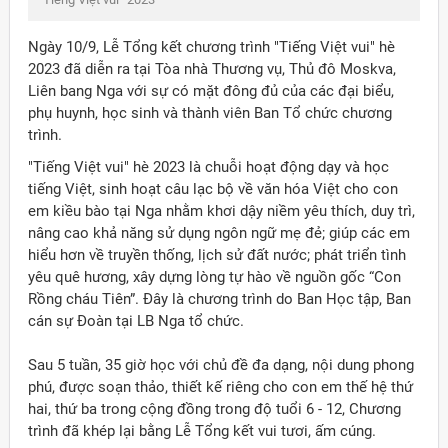
Ngày 10/9, Lễ Tổng kết chương trình "Tiếng Việt vui" hè
2023 đã diễn ra tại Tòa nhà Thương vụ, Thủ đô Moskva,
Liên bang Nga với sự có mặt đông đủ của các đại biểu,
phụ huynh, học sinh và thành viên Ban Tổ chức chương
trình.
"Tiếng Việt vui" hè 2023 là chuỗi hoạt động dạy và học
tiếng Việt, sinh hoạt câu lạc bộ về văn hóa Việt cho con
em kiều bào tại Nga nhằm khơi dậy niềm yêu thích, duy trì,
nâng cao khả năng sử dụng ngôn ngữ mẹ đẻ; giúp các em
hiểu hơn về truyền thống, lịch sử đất nước; phát triển tình
yêu quê hương, xây dựng lòng tự hào về nguồn gốc “Con
Rồng cháu Tiên”. Đây là chương trình do Ban Học tập, Ban
cán sự Đoàn tại LB Nga tổ chức.
Sau 5 tuần, 35 giờ học với chủ đề đa dạng, nội dung phong
phú, được soạn thảo, thiết kế riêng cho con em thế hệ thứ
hai, thứ ba trong cộng đồng trong độ tuổi 6 - 12, Chương
trình đã khép lại bằng Lễ Tổng kết vui tươi, ấm cúng.