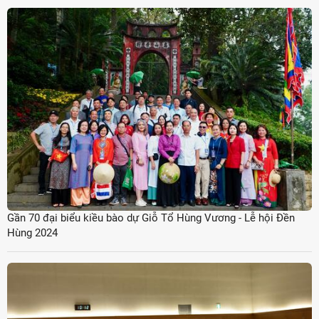
Gần 70 đại biểu kiều bào dự Giỗ Tổ Hùng Vương - Lễ hội Đền
Hùng 2024