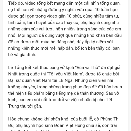
Tiếp đó, video tổng kết mang đến một cái nhìn tổng quan,
cụ thể hơn về chặng đường ý nghĩa vừa qua. 10 tuần học
được gói gọn trong video gần 10 phút, cùng nhiều tâm tư,
tình cảm, tâm huyết của các thầy cô, phụ huynh cũng như
những cảm xúc vui tươi, hồn nhiên, trong sáng của các em
nhỏ. Mọi người đã cùng vượt qua những khó khăn ban đầu
để có được một mùa hè đáng nhớ, đầy ắp kỷ niệm với
những kiến thức mới mẻ, hấp dẫn, bổ ích bên thầy cô, bạn
bè và gia đình.
Lễ Tổng kết kết thúc bằng vở kịch “Rùa và Thỏ” đã đạt giải
Nhất trong cuộc thi “Tôi yêu Việt Nam”, được tổ chức bởi
Đại sứ quán Việt Nam tại LB Nga. Những diễn viên nhí
không chuyên, trong những trang phục đẹp đẽ đã hân hoan
thể hiện tiểu phẩm bằng tiếng mẹ đẻ thân thương. Sau vở
kịch, các em sôi nổi trao đổi về việc chuẩn bị cho Tết
Trung thu tới gần.
Hòa chung không khí phấn khởi của buổi lễ, cô Phùng Thị
Đu, phụ huynh học sinh Đoàn Việt Hùng chia sẻ, con trai