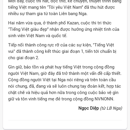
Mới đây, cuộc thi hát, đọc thơ, kể chuyện, thuyết trình bằng
tiếng Việt mang tên “Tôi yêu Việt Nam” đã thu hút được
nhiều sự tham gia từ toàn Liên bang Nga.
Hai năm vừa qua, ở thành phố Kazan, cuộc thi tri thức
“Tiếng Việt giàu đẹp” nhận được hưởng ứng nhiệt tình của
sinh viên Việt Nam và quốc tế.
Tiếp nối thành công rực rỡ của các sự kiện, "Tiếng Việt
vui" đã thành công kết thúc giai đoạn 1, tiến tới chuẩn bị
cho giai đoạn 2.
Gìn giữ, bảo tồn và phát huy tiếng Việt trong cộng đồng
người Việt Nam, giờ đây đã trở thành một vấn đề cấp thiết.
Cộng đồng người Việt tại Nga nói riêng và trên toàn cầu
nói chung, đã, đang và sẽ luôn chung tay đoàn kết, hợp tác
chặt chẽ và hiệu quả hơn nữa trong công cuộc bảo vệ gìn
giữ và tôn vinh tiếng mẹ đẻ trong cộng đồng NVNONN.
Ngọc Diệp
(từ LB Nga)