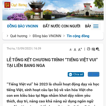
ĐỒNG BÀO VNONN
ĐẤT NƯỚC CON NGƯỜI
BẢN SẮC VĂ
Toggl
naviga
Quê hương
Đồng bào VNONN
Tin cộng đồng
Thứ tư, 13/09/2023
|
16:39
+
|
A
A
-
A
LỄ TỔNG KẾT CHƯƠNG TRÌNH “TIẾNG VIỆT VUI”
TẠI LIÊN BANG NGA
Chia sẻ
Lưu
“Tiếng Việt vui” hè 2023 là chuỗi hoạt động dạy và học
tiếng Việt, sinh hoạt câu lạc bộ về văn hóa Việt cho
con em kiều bào tại Nga nhằm khơi dậy niềm yêu
thích, duy trì, nâng cao khả năng sử dụng ngôn ngữ