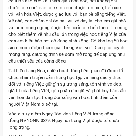
cô luôn háo hức khi tham gia khóa học, bởi không chỉ
được học chữ, các học sinh còn được tìm hiểu, tiếp xúc
với văn hóa Việt, được giao lưu với bạn bè bằng tiếng Việt.
Về nhà, con chăm chỉ ôn bài, vui vẻ dạy lại cho em gái nhỏ
và luôn mong ngóng được đến buổi học tiếp theo. Cô cũng
cho biết thêm về nhu cầu lớn trong việc học tiếng Việt của
con em kiều bào nơi cô đang sinh sống. Có khoảng 50 học
sinh muốn được tham gia "Tiếng Việt vui". Các phụ huynh
mong rằng, chương trình sẽ sớm mở rộng để đáp ứng nhu
cầu thiết yếu của cộng đồng.
Tại Liên bang Nga, nhiều hoạt động liên quan đã được tổ
chức nhằm truyền cảm hứng học tập và nâng cao ý thức
đối với tiếng Việt; giữ gìn sự trong sáng, tôn vinh vẻ đẹp,
giá trị của tiếng Việt; góp phần gìn giữ và phát huy bản sắc
văn hoá dân tộc trong đời sống văn hoá, tinh thần của
người Việt Nam ở sở tại.
Vào dịp kỷ niệm Ngày Tôn vinh tiếng Việt trong cộng
đồng NVNONN 08/9, Ngày hội tiếng Việt được tổ chức
long trọng.