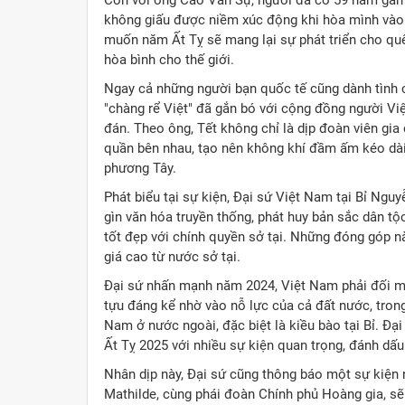
không giấu được niềm xúc động khi hòa mình vào 
muốn năm Ất Tỵ sẽ mang lại sự phát triển cho quê
hòa bình cho thế giới.
Ngay cả những người bạn quốc tế cũng dành tình 
"chàng rể Việt" đã gắn bó với cộng đồng người Việ
đán. Theo ông, Tết không chỉ là dịp đoàn viên gia
quần bên nhau, tạo nên không khí đầm ấm kéo dài 
phương Tây.
Phát biểu tại sự kiện, Đại sứ Việt Nam tại Bỉ Ngu
gìn văn hóa truyền thống, phát huy bản sắc dân t
tốt đẹp với chính quyền sở tại. Những đóng góp n
giá cao từ nước sở tại.
Đại sứ nhấn mạnh năm 2024, Việt Nam phải đối mặ
tựu đáng kể nhờ vào nỗ lực của cả đất nước, tro
Nam ở nước ngoài, đặc biệt là kiều bào tại Bỉ. Đạ
Ất Tỵ 2025 với nhiều sự kiện quan trọng, đánh dấ
Nhân dịp này, Đại sứ cũng thông báo một sự kiện 
Mathilde, cùng phái đoàn Chính phủ Hoàng gia, sẽ