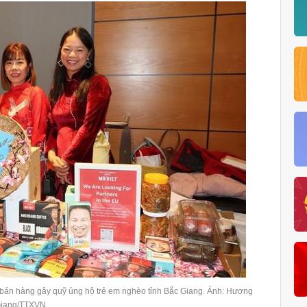
" bán hàng gây quỹ ủng hộ trẻ em nghèo tỉnh Bắc Giang. Ảnh: Hương
iang/TTXVN