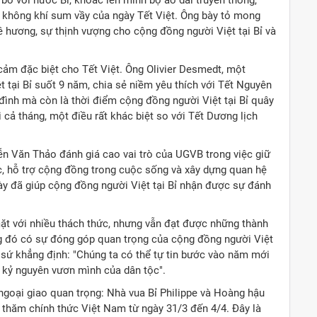
không khí sum vầy của ngày Tết Việt. Ông bày tỏ mong
 hương, sự thịnh vượng cho cộng đồng người Việt tại Bỉ và
cảm đặc biệt cho Tết Việt. Ông Olivier Desmedt, một
t tại Bỉ suốt 9 năm, chia sẻ niềm yêu thích với Tết Nguyên
 đình mà còn là thời điểm cộng đồng người Việt tại Bỉ quây
cả tháng, một điều rất khác biệt so với Tết Dương lịch
yễn Văn Thảo đánh giá cao vai trò của UGVB trong việc giữ
ộc, hỗ trợ cộng đồng trong cuộc sống và xây dựng quan hệ
ày đã giúp cộng đồng người Việt tại Bỉ nhận được sự đánh
t với nhiều thách thức, nhưng vẫn đạt được những thành
ng đó có sự đóng góp quan trọng của cộng đồng người Việt
i sứ khẳng định: "Chúng ta có thể tự tin bước vào năm mới
u kỷ nguyên vươn mình của dân tộc".
ngoại giao quan trọng: Nhà vua Bỉ Philippe và Hoàng hậu
 thăm chính thức Việt Nam từ ngày 31/3 đến 4/4. Đây là