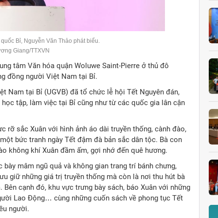
 quốc Bỉ, Nguyễn Văn Thảo phát biểu.
ương Giang/TTXVN
Trung tâm Văn hóa quận Woluwe Saint-Pierre ở thủ đô
ng đồng người Việt Nam tại Bỉ.
iệt Nam tại Bỉ (UGVB) đã tổ chức lễ hội Tết Nguyên đán,
học tập, làm việc tại Bỉ cũng như từ các quốc gia lân cận
 rỡ sắc Xuân với hình ảnh áo dài truyền thống, cành đào,
 một bức tranh ngày Tết đậm đà bản sắc dân tộc. Bà con
 vào không khí Xuân đầm ấm, gợi nhớ đến quê hương.
c bày mâm ngũ quả và không gian trang trí bánh chưng,
ưu giữ những giá trị truyền thống mà còn là nơi thu hút bà
. Bên cạnh đó, khu vực trưng bày sách, báo Xuân với những
Người Lao Động… cùng những cuốn sách về phong tục Tết
ều người.