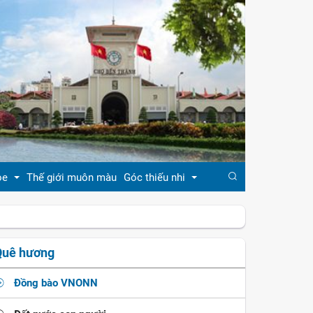
ỏe
Thế giới muôn màu
Góc thiếu nhi
đẹp
Truyện cổ tích
Quê hương
khỏe
Ca dao - tục ngữ
Đồng bào VNONN
ẹp
Đồng dao