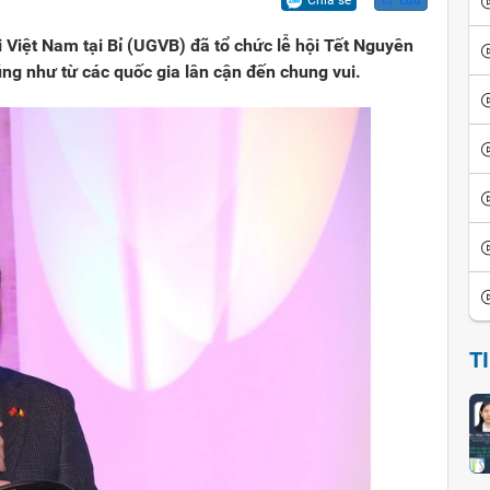
Chia sẻ
Lưu
ội
iển văn hóa
Vui cười
i Việt Nam tại Bỉ (UGVB) đã tổ chức lễ hội Tết Nguyên
ể đảo ngược
thích thành ngữ - tục ngữ
Ca dao tục ngữ
ũng như từ các quốc gia lân cận đến chung vui.
sử giai thoại
Giai thoại Việt Nam
ọc tinh hoa
Tiểu thuyết
T