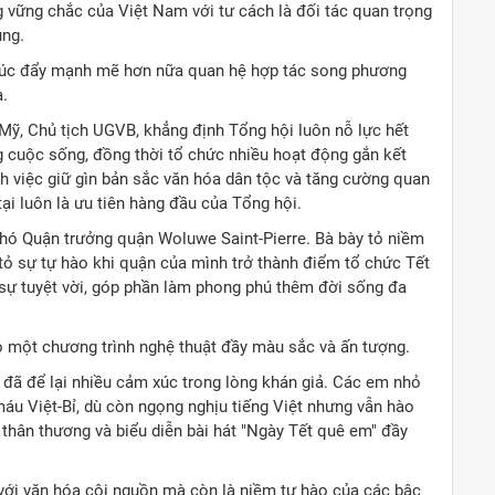
g vững chắc của Việt Nam với tư cách là đối tác quan trọng
ung.
thúc đẩy mạnh mẽ hơn nữa quan hệ hợp tác song phương
a.
ỹ, Chủ tịch UGVB, khẳng định Tổng hội luôn nỗ lực hết
g cuộc sống, đồng thời tổ chức nhiều hoạt động gắn kết
việc giữ gìn bản sắc văn hóa dân tộc và tăng cường quan
ại luôn là ưu tiên hàng đầu của Tổng hội.
Phó Quận trưởng quận Woluwe Saint-Pierre. Bà bày tỏ niềm
 tỏ sự tự hào khi quận của mình trở thành điểm tổ chức Tết
 sự tuyệt vời, góp phần làm phong phú thêm đời sống đa
 một chương trình nghệ thuật đầy màu sắc và ấn tượng.
i đã để lại nhiều cảm xúc trong lòng khán giả. Các em nhỏ
 máu Việt-Bỉ, dù còn ngọng nghịu tiếng Việt nhưng vẫn hào
hân thương và biểu diễn bài hát "Ngày Tết quê em" đầy
ẻ với văn hóa cội nguồn mà còn là niềm tự hào của các bậc