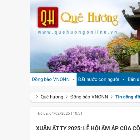
Đồng bào VNONN
Đất nước con người
Bản s
Quê hương
Đồng bào VNONN
Tin cộng đ
Tin cộng đồng
Đất nước Việt Nam
Giới
Thứ ba, 04/02/2025
|
10:51
Đời sống
Tự hào quê hương Việt Nam
Văn 
XUÂN ẤT TỴ 2025: LỄ HỘI ẤM ÁP CỦA CỘ
Gương mặt
Con người Việt Nam
Hươn