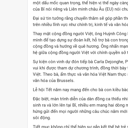
một dấu mốc quan trọng, thể hiện vị thế ngày càn
của Bỉ nói riêng và Liên minh châu Âu (EU) nói ch
Đại sứ tin tưởng rằng chuyến thăm sẽ góp phần 
trên nhiều lĩnh vực như chính trị, kinh tế và văn hó
Thay mặt cộng đồng người Việt, ông Huỳnh Công M
mình để tạo dựng sự đoàn kết, hỗ trợ bà con tron
cộng đồng và hướng về quê hương. Ông nhấn mạnh 
hệ giữa cộng đồng người Việt với chính quyền sở t
Sự kiện còn vinh dự đón tiếp bà Carla Dejonghe, 
vui khi được tham dự chương trình, đồng thời bày
Việt. Theo bà, ẩm thực và văn hóa Việt Nam thực
văn hóa của Brussels.
Lễ hội Tết năm nay mang đến cho bà con kiều bào
Đặc biệt, màn trình diễn của dàn đồng ca thiếu nh
sinh ra và lớn lên tại Bỉ, nhiều em mang hai dòng
hứng gửi đến mọi người những câu chúc năm mới t
sôi động.
Tiết mục không chỉ thể hiện sự gắn kết thế hệ tr