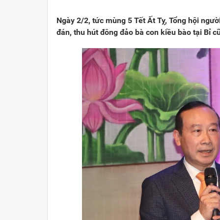
Viết cho quê hương
1000 năm Thăng Long - Hà N
Từ đ
Ngày 2/2, tức mùng 5 Tết Ất Tỵ, Tổng hội ngườ
Trang văn học nghệ thuật
Sự thật và chân lý không th
Giải 
đán, thu hút đông đảo bà con kiều bào tại Bỉ c
Triệu trái tim nhân ái hướng về Tổ quốc
Việt 
Cổ h