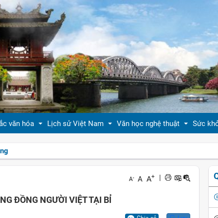
ắc văn hóa
Lịch sử Việt Nam
Văn học nghệ thuật
Sức kh
ồng
 thiệu bản sắc văn hóa
Tóm tắt biên niên sử VN
Tản văn
Sống 
+
|
A
A
-
A
hóa tín ngưỡng
Việt Nam sử lược
Truyện ngắn
Sống 
NG ĐỒNG NGƯỜI VIỆT TẠI BỈ
g vị quê nhà
Hoàng thành Thăng Long
Trang thơ
Làm đ