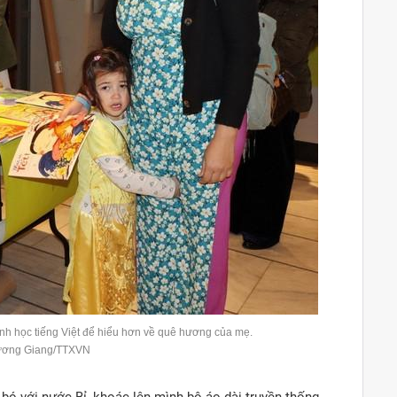
h học tiếng Việt để hiểu hơn về quê hương của mẹ.
ương Giang/TTXVN
ó với nước Bỉ, khoác lên mình bộ áo dài truyền thống,