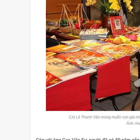
Chị Lê Thanh Vân mong muốn con gái mìn
Ảnh: H
Còn với ông Cao Văn Sự, người đã có 59 năm gắn b