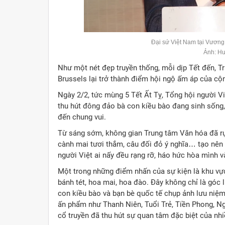
Đại sứ Việt Nam tại Vương
Ảnh: H
Như một nét đẹp truyền thống, mỗi dịp Tết đến, 
Brussels lại trở thành điểm hội ngộ ấm áp của cộ
Ngày 2/2, tức mùng 5 Tết Ất Tỵ, Tổng hội người V
thu hút đông đảo bà con kiều bào đang sinh sống, 
đến chung vui.
Từ sáng sớm, không gian Trung tâm Văn hóa đã rực
cành mai tươi thắm, câu đối đỏ ý nghĩa… tạo nên
người Việt ai nấy đều rạng rỡ, háo hức hòa mình
Một trong những điểm nhấn của sự kiện là khu vự
bánh tét, hoa mai, hoa đào. Đây không chỉ là góc l
con kiều bào và bạn bè quốc tế chụp ảnh lưu niệm
ấn phẩm như Thanh Niên, Tuổi Trẻ, Tiền Phong, 
cổ truyền đã thu hút sự quan tâm đặc biệt của nhi