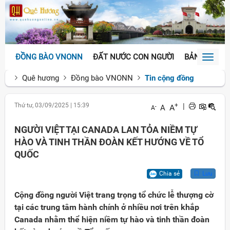
ĐỒNG BÀO VNONN
ĐẤT NƯỚC CON NGƯỜI
BẢN SẮC VĂ
Toggl
naviga
Quê hương
Đồng bào VNONN
Tin cộng đồng
Thứ tư, 03/09/2025
|
15:39
+
|
A
A
-
A
NGƯỜI VIỆT TẠI CANADA LAN TỎA NIỀM TỰ
HÀO VÀ TINH THẦN ĐOÀN KẾT HƯỚNG VỀ TỔ
QUỐC
Chia sẻ
Lưu
Cộng đồng người Việt trang trọng tổ chức lễ thượng cờ
tại các trung tâm hành chính ở nhiều nơi trên khắp
Canada nhằm thể hiện niềm tự hào và tinh thần đoàn