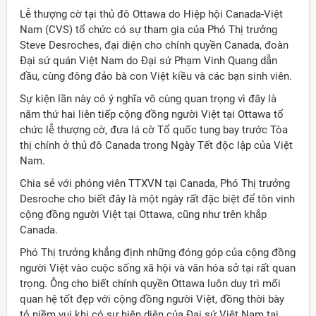
Lễ thượng cờ tại thủ đô Ottawa do Hiệp hội Canada-Việt
Nam (CVS) tổ chức có sự tham gia của Phó Thị trưởng
Steve Desroches, đại diện cho chính quyền Canada, đoàn
Đại sứ quán Việt Nam do Đại sứ Phạm Vinh Quang dẫn
đầu, cùng đông đảo bà con Việt kiều và các bạn sinh viên.
Sự kiện lần này có ý nghĩa vô cùng quan trọng vì đây là
năm thứ hai liên tiếp cộng đồng người Việt tại Ottawa tổ
chức lễ thượng cờ, đưa lá cờ Tổ quốc tung bay trước Tòa
thị chính ở thủ đô Canada trong Ngày Tết độc lập của Việt
Nam.
Chia sẻ với phóng viên TTXVN tại Canada, Phó Thị trưởng
Desroche cho biết đây là một ngày rất đặc biệt để tôn vinh
cộng đồng người Việt tại Ottawa, cũng như trên khắp
Canada.
Phó Thị trưởng khẳng định những đóng góp của cộng đồng
người Việt vào cuộc sống xã hội và văn hóa sở tại rất quan
trọng. Ông cho biết chính quyền Ottawa luôn duy trì mối
quan hệ tốt đẹp với cộng đồng người Việt, đồng thời bày
tỏ niềm vui khi có sự hiện diện của Đại sứ Việt Nam tại