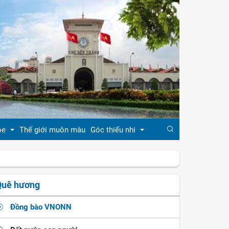
ỏe
Thế giới muôn màu
Góc thiếu nhi
đẹp
Truyện cổ tích
Quê hương
khỏe
Ca dao - tục ngữ
Đồng bào VNONN
ẹp
Đồng dao