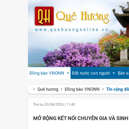
Đồng bào VNONN
Đất nước con người
Bản s
Quê hương
Đồng bào VNONN
Tin cộng đ
Tin cộng đồng
Đất nước Việt Nam
Giới
Thứ tư, 03/06/2026
|
11:40
Đời sống
Tự hào quê hương Việt Nam
Văn 
MỞ RỘNG KẾT NỐI CHUYÊN GIA VÀ SINH 
Gương mặt
Con người Việt Nam
Hươn