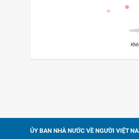
Khô
ỦY BAN NHÀ NƯỚC VỀ NGƯỜI VIỆT N