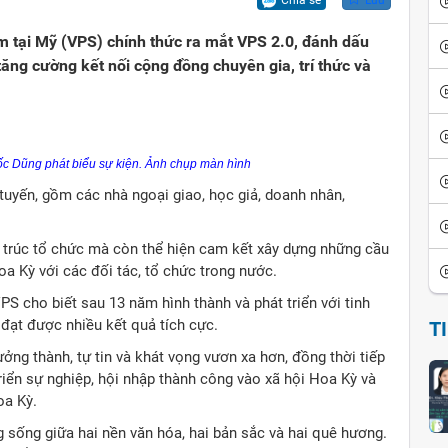
Chia sẻ
Lưu
ội
iển văn hóa
Vui cười
m tại Mỹ (VPS) chính thức ra mắt VPS 2.0, đánh dấu
ể đảo ngược
thích thành ngữ - tục ngữ
Ca dao tục ngữ
tăng cường kết nối cộng đồng chuyên gia, trí thức và
sử giai thoại
Giai thoại Việt Nam
ọc tinh hoa
Tiểu thuyết
c Dũng phát biểu sự kiện. Ảnh chụp màn hình
tuyến, gồm các nhà ngoại giao, học giả, doanh nhân,
u trúc tổ chức mà còn thể hiện cam kết xây dựng những cầu
a Kỳ với các đối tác, tổ chức trong nước.
PS cho biết sau 13 năm hình thành và phát triển với tinh
đạt được nhiều kết quả tích cực.
T
ởng thành, tự tin và khát vọng vươn xa hơn, đồng thời tiếp
triển sự nghiệp, hội nhập thành công vào xã hội Hoa Kỳ và
oa Kỳ.
sống giữa hai nền văn hóa, hai bản sắc và hai quê hương.