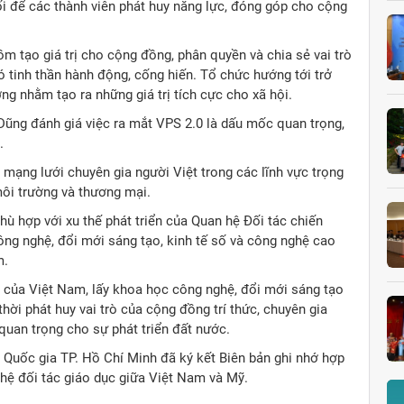
ối để các thành viên phát huy năng lực, đóng góp cho cộng
m tạo giá trị cho cộng đồng, phân quyền và chia sẻ vai trò
ó tinh thần hành động, cống hiến. Tổ chức hướng tới trở
ởng nhằm tạo ra những giá trị tích cực cho xã hội.
Dũng đánh giá việc ra mắt VPS 2.0 là dấu mốc quan trọng,
.
 mạng lưới chuyên gia người Việt trong các lĩnh vực trọng
môi trường và thương mại.
 hợp với xu thế phát triển của Quan hệ Đối tác chiến
ng nghệ, đổi mới sáng tạo, kinh tế số và công nghệ cao
m.
ển của Việt Nam, lấy khoa học công nghệ, đổi mới sáng tạo
hời phát huy vai trò của cộng đồng trí thức, chuyên gia
uan trọng cho sự phát triển đất nước.
 Quốc gia TP. Hồ Chí Minh đã ký kết Biên bản ghi nhớ hợp
hệ đối tác giáo dục giữa Việt Nam và Mỹ.