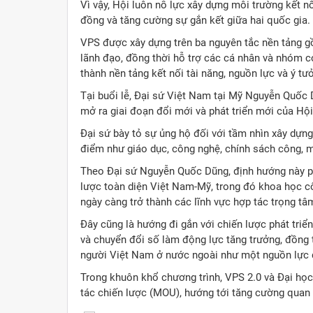
Vì vậy, Hội luôn nỗ lực xây dựng môi trường kết n
đồng và tăng cường sự gắn kết giữa hai quốc gia.
VPS được xây dựng trên ba nguyên tắc nền tảng gồ
lãnh đạo, đồng thời hỗ trợ các cá nhân và nhóm c
thành nền tảng kết nối tài năng, nguồn lực và ý tư
Tại buổi lễ, Đại sứ Việt Nam tại Mỹ Nguyễn Quốc 
mở ra giai đoạn đổi mới và phát triển mới của Hội
Đại sứ bày tỏ sự ủng hộ đối với tầm nhìn xây dựng
điểm như giáo dục, công nghệ, chính sách công, 
Theo Đại sứ Nguyễn Quốc Dũng, định hướng này phù
lược toàn diện Việt Nam-Mỹ, trong đó khoa học cô
ngày càng trở thành các lĩnh vực hợp tác trọng tâ
Đây cũng là hướng đi gắn với chiến lược phát tri
và chuyển đổi số làm động lực tăng trưởng, đồng t
người Việt Nam ở nước ngoài như một nguồn lực q
Trong khuôn khổ chương trình, VPS 2.0 và Đại học
tác chiến lược (MOU), hướng tới tăng cường quan 