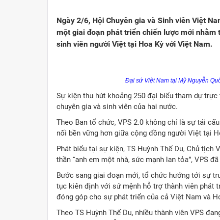
Viết cho quê hương
1000 năm Thăng Long - Hà N
Từ đ
Ngày 2/6, Hội Chuyên gia và Sinh viên Việt Na
Trang văn học nghệ thuật
Sự thật và chân lý không th
Giải 
một giai đoạn phát triển chiến lược mới nhằm 
sinh viên người Việt tại Hoa Kỳ với Việt Nam.
Triệu trái tim nhân ái hướng về Tổ quốc
Việt 
Cổ h
Đại sứ Việt Nam tại Mỹ Nguyễn Quố
Sự kiện thu hút khoảng 250 đại biểu tham dự trực 
chuyên gia và sinh viên của hai nước.
Theo Ban tổ chức, VPS 2.0 không chỉ là sự tái cấ
nối bền vững hơn giữa cộng đồng người Việt tại Ho
Phát biểu tại sự kiện, TS Huỳnh Thế Du, Chủ tịch V
thần “anh em một nhà, sức mạnh lan tỏa”, VPS đã 
Bước sang giai đoạn mới, tổ chức hướng tới sự trư
tục kiên định với sứ mệnh hỗ trợ thành viên phát 
đóng góp cho sự phát triển của cả Việt Nam và H
Theo TS Huỳnh Thế Du, nhiều thành viên VPS đang 