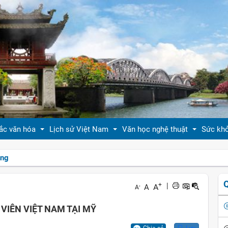
ắc văn hóa
Lịch sử Việt Nam
Văn học nghệ thuật
Sức kh
ồng
 thiệu bản sắc văn hóa
Tóm tắt biên niên sử VN
Tản văn
Sống 
+
|
A
A
-
A
hóa tín ngưỡng
Việt Nam sử lược
Truyện ngắn
Sống 
VIÊN VIỆT NAM TẠI MỸ
g vị quê nhà
Hoàng thành Thăng Long
Trang thơ
Làm đ