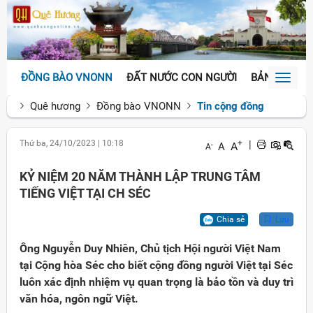
ĐỒNG BÀO VNONN
ĐẤT NƯỚC CON NGƯỜI
BẢN SẮC VĂ
Toggl
naviga
Quê hương
Đồng bào VNONN
Tin cộng đồng
Thứ ba, 24/10/2023
|
10:18
+
|
A
A
-
A
KỶ NIỆM 20 NĂM THÀNH LẬP TRUNG TÂM
TIẾNG VIỆT TẠI CH SÉC
Chia sẻ
Lưu
Ông Nguyễn Duy Nhiên, Chủ tịch Hội người Việt Nam
tại Cộng hòa Séc cho biết cộng đồng người Việt tại Séc
luôn xác định nhiệm vụ quan trọng là bảo tồn và duy trì
văn hóa, ngôn ngữ Việt.