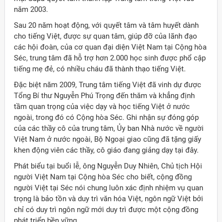
năm 2003.
Sau 20 năm hoạt động, với quyết tâm và tâm huyết dành
cho tiếng Việt, được sự quan tâm, giúp đỡ của lãnh đạo
các hội đoàn, của cơ quan đại diện Việt Nam tại Cộng hòa
Séc, trung tâm đã hỗ trợ hơn 2.000 học sinh được phổ cập
tiếng mẹ đẻ, có nhiều cháu đã thành thạo tiếng Việt.
Đặc biệt năm 2009, Trung tâm tiếng Việt đã vinh dự được
Tổng Bí thư Nguyễn Phú Trọng đến thăm và khẳng định
tầm quan trọng của việc dạy và học tiếng Việt ở nước
ngoài, trong đó có Cộng hòa Séc. Ghi nhận sự đóng góp
của các thầy cô của trung tâm, Ủy ban Nhà nước về người
Việt Nam ở nước ngoài, Bộ Ngoại giao cũng đã tặng giấy
khen động viên các thầy, cô giáo đang giảng dạy tại đây.
Phát biểu tại buổi lễ, ông Nguyễn Duy Nhiên, Chủ tịch Hội
người Việt Nam tại Cộng hòa Séc cho biết, cộng đồng
người Việt tại Séc nói chung luôn xác định nhiệm vụ quan
trọng là bảo tồn và duy trì văn hóa Việt, ngôn ngữ Việt bởi
chỉ có duy trì ngôn ngữ mới duy trì được một cộng đồng
phát triển bền vững.