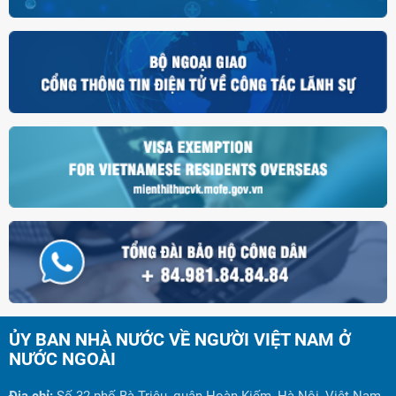
ỦY BAN NHÀ NƯỚC VỀ NGƯỜI VIỆT NAM Ở
NƯỚC NGOÀI
Địa chỉ:
Số 32 phố Bà Triệu, quận Hoàn Kiếm, Hà Nội, Việt Nam