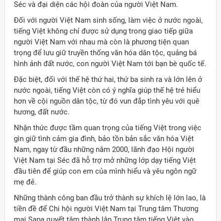
Séc và đại diện các hội đoàn của người Việt Nam.
Đối với người Việt Nam sinh sống, làm việc ở nước ngoài,
tiếng Việt không chỉ được sử dụng trong giao tiếp giữa
người Việt Nam với nhau mà còn là phương tiện quan
trọng để lưu giữ truyền thống văn hóa dân tộc, quảng bá
hình ảnh đất nước, con người Việt Nam tới bạn bè quốc tế.
Đặc biệt, đối với thế hệ thứ hai, thứ ba sinh ra và lớn lên ở
nước ngoài, tiếng Việt còn có ý nghĩa giúp thế hệ trẻ hiểu
hơn về cội nguồn dân tộc, từ đó vun đắp tình yêu với quê
hương, đất nước.
Nhận thức được tầm quan trọng của tiếng Việt trong việc
gìn giữ tình cảm gia đình, bảo tồn bản sắc văn hóa Việt
Nam, ngay từ đầu những năm 2000, lãnh đạo Hội người
Việt Nam tại Séc đã hỗ trợ mở những lớp dạy tiếng Việt
đầu tiên để giúp con em của mình hiểu và yêu ngôn ngữ
mẹ đẻ.
Những thành công ban đầu trở thành sự khích lệ lớn lao, là
tiền đề để Chi hội người Việt Nam tại Trung tâm Thương
mại Sapa quyết tâm thành lập Trung tâm tiếng Việt vào