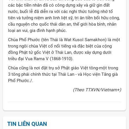
các bậc tiền nhân đã có công dựng xây và giữ gìn đất
nước, buổi lễ đã diễn ra với các nghi thức tưởng nhớ tổ
tiên và tưởng niệm anh linh liệt sỹ, tri ân tiền bối hữu công,
cầu nguyện cho quốc thái dân an, thế giới hòa bình, nhân
loại an vui, gia đình hạnh phúc.
Chùa Phổ Phước (tên Thái là Wat Kusol Samakhon) là một
trong ngôi chùa Việt cổ nổi tiếng và đặc biệt của cộng
đồng Phật tử gốc Việt ở Thái Lan, được xây dựng dưới
triều đại Vua Rama V (1868-1910).
Chùa cũng là nơi đặt trụ sở Phật giáo Việt tông-một trong
3 tông phái chính thức tại Thái Lan - và Học viện Tăng già
Phổ Phước./.
(Theo TTXVN/Vietnam+)
TIN LIÊN QUAN