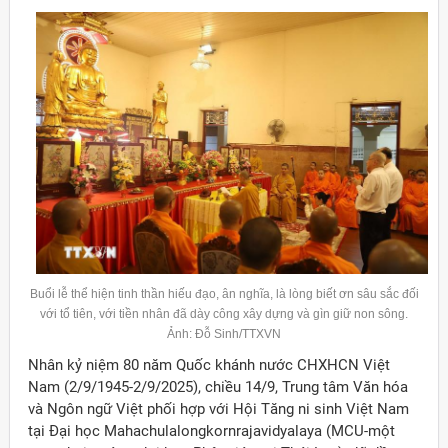
Buổi lễ thể hiện tinh thần hiếu đạo, ân nghĩa, là lòng biết ơn sâu sắc đối
với tổ tiên, với tiền nhân đã dày công xây dựng và gìn giữ non sông.
Ảnh: Đỗ Sinh/TTXVN
Nhân kỷ niệm 80 năm Quốc khánh nước CHXHCN Việt
Nam (2/9/1945-2/9/2025), chiều 14/9, Trung tâm Văn hóa
và Ngôn ngữ Việt phối hợp với Hội Tăng ni sinh Việt Nam
tại Đại học Mahachulalongkornrajavidyalaya (MCU-một