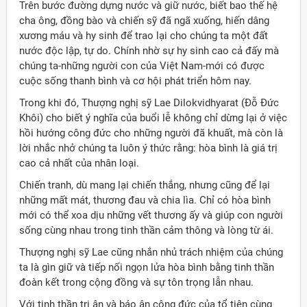
Trên bước đường dựng nước và giữ nước, biết bao thế hệ
cha ông, đồng bào và chiến sỹ đã ngã xuống, hiến dâng
xương máu và hy sinh để trao lại cho chúng ta một đất
nước độc lập, tự do. Chính nhờ sự hy sinh cao cả đấy mà
chúng ta-những người con của Việt Nam-mới có được
cuộc sống thanh bình và cơ hội phát triển hôm nay.
Trong khi đó, Thượng nghị sỹ Lae Dilokvidhyarat (Đỗ Đức
Khôi) cho biết ý nghĩa của buổi lễ không chỉ dừng lại ở việc
hồi hướng công đức cho những người đã khuất, mà còn là
lời nhắc nhở chúng ta luôn ý thức rằng: hòa bình là giá trị
cao cả nhất của nhân loại.
Chiến tranh, dù mang lại chiến thắng, nhưng cũng để lại
những mất mát, thương đau và chia lìa. Chỉ có hòa bình
mới có thể xoa dịu những vết thương ấy và giúp con người
sống cùng nhau trong tinh thần cảm thông và lòng từ ái.
Thượng nghị sỹ Lae cũng nhắn nhủ trách nhiệm của chúng
ta là gìn giữ và tiếp nối ngọn lửa hòa bình bằng tinh thần
đoàn kết trong cộng đồng và sự tôn trọng lẫn nhau.
Với tinh thần tri ân và báo ân công đức của tổ tiên cùng