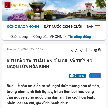
ĐỒNG BÀO VNONN
ĐẤT NƯỚC CON NGƯỜI
BẢN SẮC VĂ
Toggl
naviga
Quê hương
Đồng bào VNONN
Tin cộng đồng
Thứ hai, 15/09/2025
|
14:52
+
|
A
A
-
A
KIỀU BÀO TẠI THÁI LAN GÌN GIỮ VÀ TIẾP NỐI
NGỌN LỬA HÒA BÌNH
Chia sẻ
Lưu
Buổi Lễ cầu an diễn ra với nghi thức tưởng nhớ tổ tiên,
tưởng niệm anh linh liệt sỹ, tri ân tiền bối hữu công,
cầu nguyện cho quốc thái dân an, thế giới hòa bình,
nhân loại an vui, gia đình hạnh phúc.