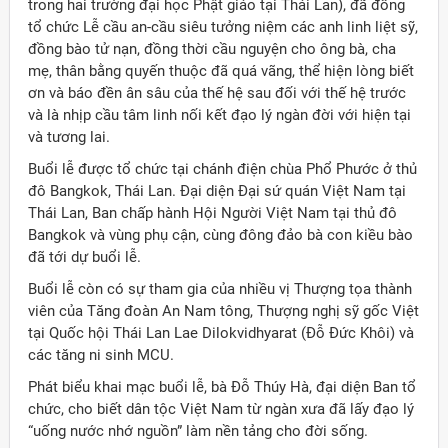
trong hai trường đại học Phật giáo tại Thái Lan), đã đồng
tổ chức Lễ cầu an-cầu siêu tưởng niệm các anh linh liệt sỹ,
đồng bào tử nạn, đồng thời cầu nguyện cho ông bà, cha
mẹ, thân bằng quyến thuộc đã quá vãng, thể hiện lòng biết
ơn và báo đền ân sâu của thế hệ sau đối với thế hệ trước
và là nhịp cầu tâm linh nối kết đạo lý ngàn đời với hiện tại
và tương lai.
Buổi lễ được tổ chức tại chánh điện chùa Phổ Phước ở thủ
đô Bangkok, Thái Lan. Đại diện Đại sứ quán Việt Nam tại
Thái Lan, Ban chấp hành Hội Người Việt Nam tại thủ đô
Bangkok và vùng phụ cận, cùng đông đảo bà con kiều bào
đã tới dự buổi lễ.
Buổi lễ còn có sự tham gia của nhiều vị Thượng tọa thành
viên của Tăng đoàn An Nam tông, Thượng nghị sỹ gốc Việt
tại Quốc hội Thái Lan Lae Dilokvidhyarat (Đỗ Đức Khôi) và
các tăng ni sinh MCU.
Phát biểu khai mạc buổi lễ, bà Đỗ Thúy Hà, đại diện Ban tổ
chức, cho biết dân tộc Việt Nam từ ngàn xưa đã lấy đạo lý
“uống nước nhớ nguồn” làm nền tảng cho đời sống.