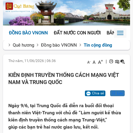
ĐỒNG BÀO VNONN
ĐẤT NƯỚC CON NGƯỜI
BẢN SẮC VĂ
Toggl
naviga
Quê hương
Đồng bào VNONN
Tin cộng đồng
Thứ năm, 11/06/2026
|
06:36
+
|
A
A
-
A
KIÊN ĐỊNH TRUYỀN THỐNG CÁCH MẠNG VIỆT
NAM VÀ TRUNG QUỐC
Chia sẻ
Lưu
Ngày 9/6, tại Trung Quốc đã diễn ra buổi đối thoại
thanh niên Việt-Trung với chủ đề “Làm người kế thừa
kiên định truyền thống cách mạng Trung-Việt,”
giúp các bạn trẻ hai nước giao lưu, kết nối.