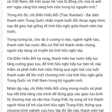
và Việt Nam, để mối quan hệ ‘vừa là đồng chí, vừa là anh
em’ ngày càng tỏa sáng hơn nữa trong kỷ nguyên mới.”
Trong khi đó, chị Điền Hiểu Bối (Tian Xiaobei) - đại diện
thanh niên Trung Quốc nhấn mạnh buổi đối thoại ngày hôm
nay đã gieo hạt giống về tình hữu nghị giữa thanh niên hai
nước.
Trong tương lai, cho dù ở cương vị nào, ngành nghề nào,
thanh niên hai nước đều có thể trở thành nhân chứng,
người xây dựng và truyền bá tình hữu nghị này.
Chị Điền Hiểu Bối hy vọng, thanh niên hai nước tiếp tục
tăng cường giao lưu, để tình hữu nghị tiếp tục bén rễ, nảy
mầm và phát triển hơn nữa; thông qua ngòi bút của tuổi
thanh xuân để lên một chương mới của tình hữu nghị giữa
Trung Quốc và Việt Nam trong kỷ nguyên mới.
Nhân dịp này, chị Điền Hiểu Bối cũng mong muốn sẽ phát
huy hết khả năng của mình để đóng góp vào giao lưu kinh
tế, thương mại và văn hóa Trung-Việt; hy vọng sẽ trở thành
người thừa kế trẻ của tình hữu nghị Trung-Việt, thông qua
chương trình nghiên cứu học tập đỏ lần này, thanh niên hai