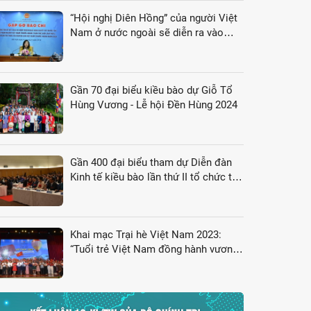
“Hội nghị Diên Hồng” của người Việt
Nam ở nước ngoài sẽ diễn ra vào
tháng 8/2024
Gần 70 đại biểu kiều bào dự Giỗ Tổ
Hùng Vương - Lễ hội Đền Hùng 2024
Gần 400 đại biểu tham dự Diễn đàn
Kinh tế kiều bào lần thứ II tổ chức tại
Nhật Bản
ại biểu tham dự buổi lễ
Khai mạc Trại hè Việt Nam 2023:
“Tuổi trẻ Việt Nam đồng hành vươn
tới tương lai”