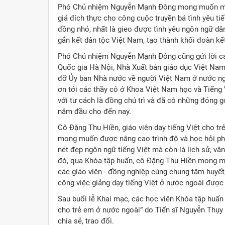
Phó Chủ nhiệm Nguyễn Mạnh Đông mong muốn mỗi 
giả đích thực cho công cuộc truyền bá tình yêu ti
đồng nhỏ, nhất là gieo được tình yêu ngôn ngữ dân 
gắn kết dân tộc Việt Nam, tạo thành khối đoàn kế
Phó Chủ nhiệm Nguyễn Mạnh Đông cũng gửi lời cả
Quốc gia Hà Nội, Nhà Xuất bản giáo dục Việt Nam
đỡ Ủy ban Nhà nước về người Việt Nam ở nước ngoà
ơn tới các thầy cô ở Khoa Việt Nam học và Tiếng
với tư cách là đồng chủ trì và đã có những đóng 
năm đầu cho đến nay.
Cô Đặng Thu Hiền, giáo viên dạy tiếng Việt cho tr
mong muốn được nâng cao trình độ và học hỏi phươ
nét đẹp ngôn ngữ tiếng Việt mà còn là lịch sử, v
đó, qua Khóa tập huấn, cô Đặng Thu Hiền mong muố
các giáo viên - đồng nghiệp cùng chung tâm huyết, l
công việc giảng dạy tiếng Việt ở nước ngoài được
Sau buổi lễ Khai mạc, các học viên Khóa tập huấn
cho trẻ em ở nước ngoài” do Tiến sĩ Nguyễn Thụy An
chia sẻ, trao đổi.