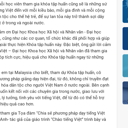
học viên tham gia khóa tập huấn cũng sẽ là những sứ
ếng Việt đến với mỗi kiều bào, mỗi gia đình và mỗi cộng
tộc cho thế hệ trẻ, để sự lan tỏa này trở thành sợi dây
t ở trong và ngoài nước.
m ơn Đại học Khoa học Xã hội và Nhân văn - Đại học
, cũng như các cơ quan, tổ chức khác đã phối hợp và giúp
i thực hiện Khóa tập huấn này. Đặc biệt, ông gửi lời cảm
 Việt – Đại học Khoa học Xã hội và Nhân văn đã tham gia
góp tích cực, hiệu quả cho Khóa tập huấn ngay từ những
ẻ em tại Malaysia​ cho biết, tham dự Khóa tập huấn, cô
ng pháp giảng dạy hiện đại, từ đó, không chỉ truyền đạt
ăn hóa dân tộc cho người Việt Nam ở nước ngoài. Bên cạnh
n kết nối với các chuyên gia trong nước, giao ​lưu với
ý tưởng, tình yêu với tiếng Việt, để từ đó có thể hỗ trợ
 hiệu quả cao hơn.
 tham gia Tọa đàm “Chia sẻ phương pháp dạy tiếng Việt
h- tác giả của giáo trình “Chào tiếng Việt” trình bày và