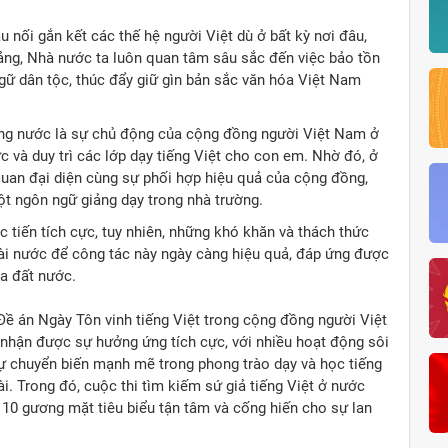
 nối gắn kết các thế hệ người Việt dù ở bất kỳ nơi đâu,
g, Nhà nước ta luôn quan tâm sâu sắc đến việc bảo tồn
 ngữ dân tộc, thúc đẩy giữ gìn bản sắc văn hóa Việt Nam
ong nước là sự chủ động của cộng đồng người Việt Nam ở
c và duy trì các lớp dạy tiếng Việt cho con em. Nhờ đó, ở
quan đại diện cùng sự phối hợp hiệu quả của cộng đồng,
ột ngôn ngữ giảng dạy trong nhà trường.
 tiến tích cực, tuy nhiên, những khó khăn và thách thức
oài nước để công tác này ngày càng hiệu quả, đáp ứng được
a đất nước.
ề án Ngày Tôn vinh tiếng Việt trong cộng đồng người Việt
nhận được sự hưởng ứng tích cực, với nhiều hoạt động sôi
sự chuyển biến mạnh mẽ trong phong trào dạy và học tiếng
. Trong đó, cuộc thi tìm kiếm sứ giả tiếng Việt ở nước
 10 gương mặt tiêu biểu tận tâm và cống hiến cho sự lan