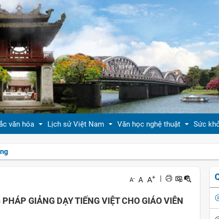
ắc văn hóa
Lịch sử Việt Nam
Văn học nghệ thuật
Sức kh
ồng
 thiệu bản sắc văn hóa
Tóm tắt biên niên sử VN
Tản văn
Sống 
+
|
A
A
-
A
hóa tín ngưỡng
Việt Nam sử lược
Truyện ngắn
Sống 
PHÁP GIẢNG DẠY TIẾNG VIỆT CHO GIÁO VIÊN
g vị quê nhà
Hoàng thành Thăng Long
Trang thơ
Làm đ