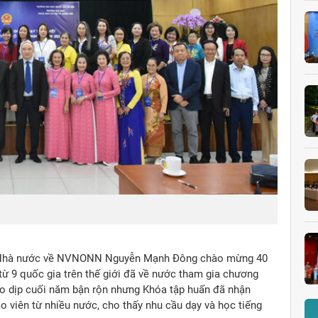
Đông phát biểu tại buổi lễ
Các đ
an Nhà nước về NVNONN Nguyễn Mạnh Đông chào mừng 40
ề từ 9 quốc gia trên thế giới đã về nước tham gia chương
vào dịp cuối năm bận rộn nhưng Khóa tập huấn đã nhận
o viên từ nhiều nước, cho thấy nhu cầu dạy và học tiếng