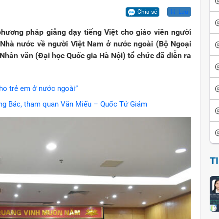
ội
iển văn hóa
Vui cười
Chia sẻ
Lưu
ể đảo ngược
thích thành ngữ - tục ngữ
Ca dao tục ngữ
hương pháp giảng dạy tiếng Việt cho giáo viên người
 Nhà nước về người Việt Nam ở nước ngoài (Bộ Ngoại
sử giai thoại
Giai thoại Việt Nam
 Nhân văn (Đại học Quốc gia Hà Nội) tổ chức đã diễn ra
ọc tinh hoa
Tiểu thuyết
ho trẻ em ở nước ngoài”
iếng Bác, tham quan Văn Miếu – Quốc Tử Giám
T