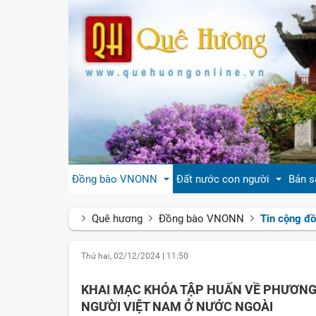
Đồng bào VNONN
Đất nước con người
Bản s
Quê hương
Đồng bào VNONN
Tin cộng đ
Tin cộng đồng
Đất nước Việt Nam
Giới
Thứ hai, 02/12/2024
|
11:50
Đời sống
Tự hào quê hương Việt Nam
Văn 
KHAI MẠC KHÓA TẬP HUẤN VỀ PHƯƠNG 
Gương mặt
Con người Việt Nam
Hươn
NGƯỜI VIỆT NAM Ở NƯỚC NGOÀI