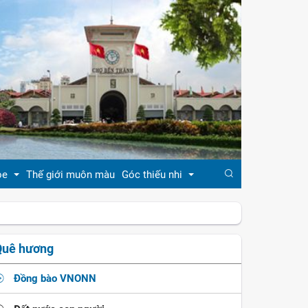
ỏe
Thế giới muôn màu
Góc thiếu nhi
đẹp
Truyện cổ tích
Quê hương
khỏe
Ca dao - tục ngữ
Đồng bào VNONN
ẹp
Đồng dao