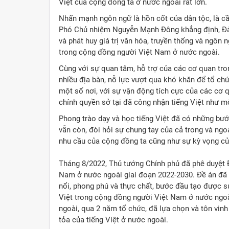
Việt của cộng đồng ta ở nước ngoài rất lớn.
Nhấn mạnh ngôn ngữ là hồn cốt của dân tộc, là cầu
Phó Chủ nhiệm Nguyễn Mạnh Đông khẳng định, Đản
và phát huy giá trị văn hóa, truyền thống và ngôn
trong cộng đồng người Việt Nam ở nước ngoài.
Cùng với sự quan tâm, hỗ trợ của các cơ quan tr
nhiều địa bàn, nỗ lực vượt qua khó khăn để tổ chứ
một số nơi, với sự vận động tích cực của các cơ 
chính quyền sở tại đã công nhận tiếng Việt như m
Phong trào dạy và học tiếng Việt đã có những bước
vẫn còn, đòi hỏi sự chung tay của cả trong và ng
nhu cầu của cộng đồng ta cũng như sự kỳ vọng củ
Tháng 8/2022, Thủ tướng Chính phủ đã phê duyệt Đ
Nam ở nước ngoài giai đoạn 2022-2030. Đề án đã 
nổi, phong phú và thực chất, bước đầu tạo được 
Việt trong cộng đồng người Việt Nam ở nước ngoài
ngoài, qua 2 năm tổ chức, đã lựa chọn và tôn vinh
tỏa của tiếng Việt ở nước ngoài.