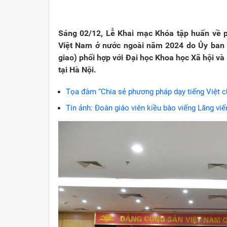
Viết cho quê hương
1000 năm Thăng Long - Hà N
Từ đ
Trang văn học nghệ thuật
Sự thật và chân lý không th
Giải 
Sáng 02/12, Lễ Khai mạc Khóa tập huấn về p
Việt Nam ở nước ngoài năm 2024 do ​Ủy ban
Triệu trái tim nhân ái hướng về Tổ quốc
Việt 
giao) phối hợp với Đại học Khoa học Xã hội và
tại Hà Nội.
Cổ h
Tọa đàm “Chia sẻ phương pháp dạy tiếng Việt c
Tin ảnh: Đoàn giáo viên kiều bào viếng Lăng v