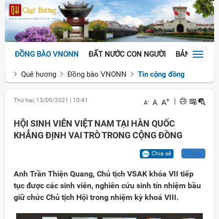
ĐỒNG BÀO VNONN
ĐẤT NƯỚC CON NGƯỜI
BẢN SẮC VĂ
Toggl
naviga
Quê hương
Đồng bào VNONN
Tin cộng đồng
Thứ hai, 13/09/2021
|
10:41
+
|
A
A
-
A
HỘI SINH VIÊN VIỆT NAM TẠI HÀN QUỐC
KHẲNG ĐỊNH VAI TRÒ TRONG CỘNG ĐỒNG
Chia sẻ
Lưu
Anh Trần Thiện Quang, Chủ tịch VSAK khóa VII tiếp
tục được các sinh viên, nghiên cứu sinh tín nhiệm bầu
giữ chức Chủ tịch Hội trong nhiệm kỳ khoá VIII.