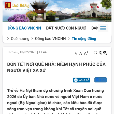
ĐỒNG BÀO VNONN
ĐẤT NƯỚC CON NGƯỜI
BẢN SẮC VĂ
Toggl
naviga
Quê hương
Đồng bào VNONN
Tin cộng đồng
Thứ sáu, 13/02/2026
|
11:44
+
|
A
A
-
A
ĐÓN TẾT NƠI QUÊ NHÀ: NIỀM HẠNH PHÚC CỦA
NGƯỜI VIỆT XA XỨ
Chia sẻ
Lưu
Trở về Hà Nội tham dự chương trình Xuân Quê hương
2026 do Ủy ban Nhà nước về người Việt Nam ở nước
ngoài (Bộ Ngoại giao) tổ chức, các kiều bào đã được
sống trọn vẹn trong không khí Tết cổ truyền nơi quê