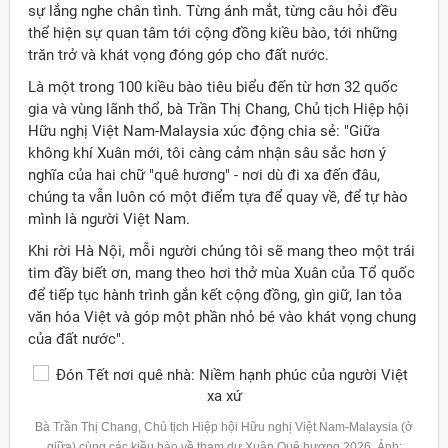
sự lắng nghe chân tình. Từng ánh mắt, từng câu hỏi đều
thể hiện sự quan tâm tới cộng đồng kiều bào, tới những
trăn trở và khát vọng đóng góp cho đất nước.
Là một trong 100 kiều bào tiêu biểu đến từ hơn 32 quốc
gia và vùng lãnh thổ, bà Trần Thị Chang, Chủ tịch Hiệp hội
Hữu nghị Việt Nam-Malaysia xúc động chia sẻ: "Giữa
không khí Xuân mới, tôi càng cảm nhận sâu sắc hơn ý
nghĩa của hai chữ "quê hương" - nơi dù đi xa đến đâu,
chúng ta vẫn luôn có một điểm tựa để quay về, để tự hào
mình là người Việt Nam.
Khi rời Hà Nội, mỗi người chúng tôi sẽ mang theo một trái
tim đầy biết ơn, mang theo hơi thở mùa Xuân của Tổ quốc
để tiếp tục hành trình gắn kết cộng đồng, gìn giữ, lan tỏa
văn hóa Việt và góp một phần nhỏ bé vào khát vọng chung
của đất nước".
Bà Trần Thị Chang, Chủ tịch Hiệp hội Hữu nghị Việt Nam-
Malaysia
(ở
giữa) cùng các kiều bào về tham dự Xuân Quê hương 2026. Ảnh: