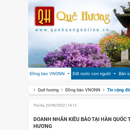
Đồng bào VNONN
Đất nước con người
Bản s
Quê hương
Đồng bào VNONN
Tin cộng đ
Tin cộng đồng
Đất nước Việt Nam
Giới
Thứ ba, 23/08/2022
|
14:12
Đời sống
Tự hào quê hương Việt Nam
Văn 
DOANH NHÂN KIỀU BÀO TẠI HÀN QUỐC TÌ
Gương mặt
Con người Việt Nam
Hươn
HƯƠNG