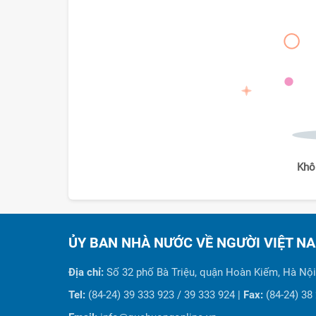
Khô
ỦY BAN NHÀ NƯỚC VỀ NGƯỜI VIỆT N
Địa chỉ:
Số 32 phố Bà Triệu, quận Hoàn Kiếm, Hà Nội
Tel:
(84-24) 39 333 923 / 39 333 924 |
Fax:
(84-24) 38