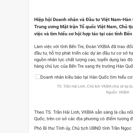
Viết cho quê hương
1000 năm Thăng Long - Hà N
Từ đ
Trang văn học nghệ thuật
Sự thật và chân lý không th
Giải 
Hiệp hội Doanh nhân và Đầu tư Việt Nam-Hàn 
Trung ương Mặt trận Tổ quốc Việt Nam, Chủ t
Triệu trái tim nhân ái hướng về Tổ quốc
Việt 
việc và tìm hiểu cơ hội hợp tác tại các tỉnh B
Cổ h
Làm việc với tỉnh Bến Tre, Đoàn VKBIA đã trao đổi
đầu tư, hỗ trợ phát triển các dự án đầu tư cơ sở hạ
nguồn nhân lực chất lượng cao, tuyển dụng lao đ
hàng chủ lực của Bến Tre sang thị trường Hàn Quố
TS. Trần Hải Linh, Chủ tịch VKBIA chia sẻ tại bu
Nguồn: VKBIA
Theo TS. Trần Hải Linh, VKBIA sẵn sàng là cầu nối
Quốc, trên cơ sở các địa phương có điểm tương đ
Phó Bí thư Tỉnh ủy, Chủ tịch UBND tỉnh Trần Ngọc