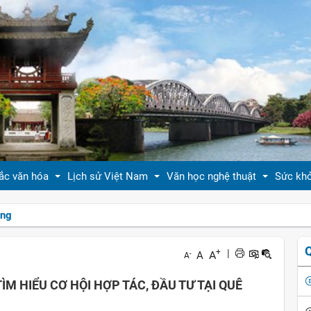
ắc văn hóa
Lịch sử Việt Nam
Văn học nghệ thuật
Sức kh
ồng
 thiệu bản sắc văn hóa
Tóm tắt biên niên sử VN
Tản văn
Sống 
+
|
A
A
-
A
hóa tín ngưỡng
Việt Nam sử lược
Truyện ngắn
Sống 
M HIỂU CƠ HỘI HỢP TÁC, ĐẦU TƯ TẠI QUÊ
g vị quê nhà
Hoàng thành Thăng Long
Trang thơ
Làm đ