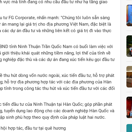
nh vực mà tỉnh đang có nhu cầu đầu tư như hạ tầng giao
 tư FG Corporate, nhấn mạnh: "Chúng tôi luôn sẵn sàng
án mang lại giá trị cho địa phương Việt Nam, đặc biệt là
 các dự án đầu tư và những liên kết có giá trị đi vào thực
 UBND tỉnh Ninh Thuận Trần Quốc Nam có buổi làm việc với
giới thiệu khái quát những tiềm năng, lợi thế của tỉnh về
ông nghiệp đặc thù và các dự án đang xúc tiến kêu gọi đầu tư
ề thu hút dòng vốn nước ngoài, xúc tiến đầu tư, hỗ trợ phát
ng; hỗ trợ địa phương hợp tác với các địa phương của Hàn
tỉnh trong công tác thu hút và xúc tiến đầu tư với các đối
úc tiến đầu tư của Ninh Thuận tại Hàn Quốc; góp phần phát
ng, tuyển dụng lao động cho các doanh nghiệp Hàn Quốc và
tập sinh phù hợp theo quy định của pháp luật hai nước.