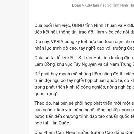
Đoàn VKBIA làm việc với tỉnh Ninh T
Qua buổi làm việc, UBND tỉnh Ninh Thuận và VKBI
tiếp kết nối, thông tin, trao đổi, làm việc các nội 
Dịp này, VKBIA cũng ký kết hợp tác toàn diện cho c
nhân lực trình độ cao, tay nghề cao với trường C
Chia sẻ tại lễ ký kết, TS. Trần Hải Linh khẳng định:
Lâm Đồng, khu vực Tây Nguyên và cả Nam Trung 
Để phát huy mạnh mẽ những tiềm năng đó thì việc 
triển đội ngũ có tay nghề hợp chuẩn quốc tế, có 
trong phát triển kinh tế công nghiệp, nông nghiệp
quan trọng”.
Theo đó, hai bên sẽ phối hợp phát triển mới một 
các ngành, lĩnh vực công nghệ công nghiệp, nông
bước tiến đến chương trình đào tạo chuẩn quốc tế
học tại Hàn Quốc.
Ông Phạm Cân, Hiệu trưởng trường Cao đẳng Công 