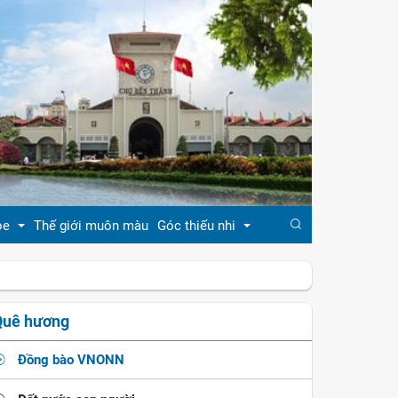
ỏe
Thế giới muôn màu
Góc thiếu nhi
đẹp
Truyện cổ tích
Quê hương
khỏe
Ca dao - tục ngữ
Đồng bào VNONN
ẹp
Đồng dao