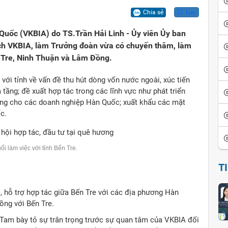
ội
iển văn hóa
Vui cười
Chia sẻ
Lưu
ể đảo ngược
thích thành ngữ - tục ngữ
Ca dao tục ngữ
Quốc (VKBIA) do TS.Trần Hải Linh - Ủy viên Ủy ban
ịch VKBIA, làm Trưởng đoàn vừa có chuyến thăm, làm
sử giai thoại
Giai thoại Việt Nam
ến Tre, Ninh Thuận và Lâm Đồng.
ọc tinh hoa
Tiểu thuyết
 với tỉnh về vấn đề thu hút dòng vốn nước ngoài, xúc tiến
 tầng; đề xuất hợp tác trong các lĩnh vực như phát triển
ộng cho các doanh nghiệp Hàn Quốc; xuất khẩu các mặt
c.
ổi làm việc với tỉnh Bến Tre.
T
, hỗ trợ hợp tác giữa Bến Tre với các địa phương Hàn
ồng với Bến Tre.
 Tam bày tỏ sự trân trọng trước sự quan tâm của VKBIA đối