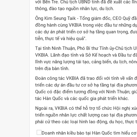
với Bến Tre. Chủ tịch UBND tỉnh đã đề xuất các lĩ
thông, đào tạo nguồn nhân lực, du lịch.
Ông Kim Seung Taik - Tổng giám đốc, CEO Quỹ đầu
đồng hành cùng VKBIA trong việc đầu tư những dự 
các dự án phát triển cơ sở hạ tầng quan trọng, đưa
tiễn, thực tế và hiệu quả".
Tại tỉnh Ninh Thuận, Phó Bí thư Tỉnh ủy-Chủ tịch
VKBIA. Lãnh đạo tỉnh và Sở Kế hoạch và Đầu tư đã 
lĩnh vực năng lượng tái tạo, cảng biển, du lịch, n
trên địa bàn tỉnh.
Đoàn công tác VKBIA đã trao đổi với tỉnh về vấn đ
triển các dự án đầu tư cơ sở hạ tầng tại địa phươ
Quốc có đặc điểm tương đồng với Ninh Thuận; giúp 
tác Hàn Quốc và các quốc gia phát triển khác.
Ngoài ra, VKBIA có thể hỗ trợ tổ chức Hội nghị x
triển nguồn nhân lực chất lượng cao tại địa phươ
phái cử theo các loại hình lao động, du học, thực 