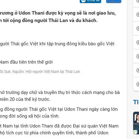
Chia sẻ
Lưu
ội
iển văn hóa
Vui cười
rương ở Udon Thani được kỳ vọng sẽ là nơi giao lưu,
ể đảo ngược
thích thành ngữ - tục ngữ
Ca dao tục ngữ
m tới cộng đồng người Thái Lan và du khách.
sử giai thoại
Giai thoại Việt Nam
gười Thái gốc Việt khi tập trung đông kiều bào gốc Việt
ọc tinh hoa
Tiểu thuyết
 Si
Suk
. Nguồn: Hội người Việt Nam tại Thái Lan
mở trường dạy chữ và truyền thụ tri thức cách mạng cho bà
iên 20 của thế kỷ trước.
T
ng đồng người Thái gốc Việt tại Udon Thani ngày càng lớn
ong đời sống xã hội của tỉnh.
iệt Nam tại tỉnh Udon Thani đã được Đại sứ quán Việt Nam
hộ tích cực từ phía chính quyền tỉnh, thành phố Udon