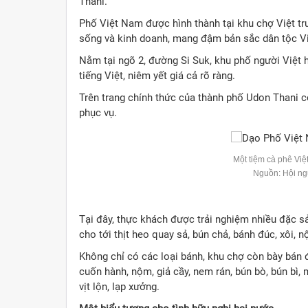
Thani.
Phố Việt Nam được hình thành tại khu chợ Việt tr
sống và kinh doanh, mang đậm bản sắc dân tộc V
Nằm tại ngõ 2, đường Si Suk, khu phố người Việt h
tiếng Việt, niêm yết giá cả rõ ràng.
Trên trang chính thức của thành phố Udon Thani có
phục vụ.
Một tiệm cà phê Việ
Nguồn: Hội ng
Tại đây, thực khách được trải nghiệm nhiều đặc sả
cho tới thịt heo quay sả, bún chả, bánh đúc, xôi, n
Không chỉ có các loại bánh, khu chợ còn bày bán
cuốn hành, nộm, giả cầy, nem rán, bún bò, bún bì, m
vịt lộn, lạp xưởng.