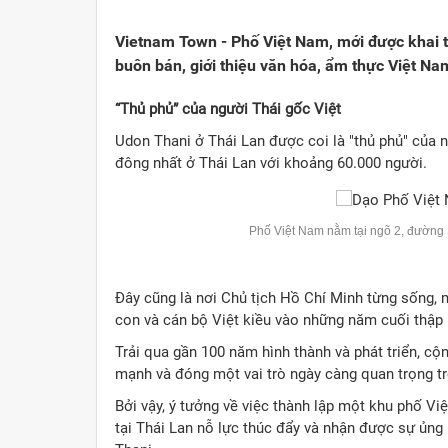
Viết cho quê hương
1000 năm Thăng Long - Hà N
Từ đ
Vietnam Town - Phố Việt Nam, mới được khai t
Trang văn học nghệ thuật
Sự thật và chân lý không th
Giải 
buôn bán, giới thiệu văn hóa, ẩm thực Việt Na
Triệu trái tim nhân ái hướng về Tổ quốc
Việt 
“Thủ phủ” của người Thái gốc Việt
Udon Thani ở Thái Lan được coi là "thủ phủ" của n
Cổ h
đông nhất ở Thái Lan với khoảng 60.000 người.
Phố Việt Nam nằm tại ngõ 2, đường
Đây cũng là nơi Chủ tịch Hồ Chí Minh từng sống, 
con và cán bộ Việt kiều vào những năm cuối thập n
Trải qua gần 100 năm hình thành và phát triển, cộ
mạnh và đóng một vai trò ngày càng quan trọng tr
Bởi vậy, ý tưởng về việc thành lập một khu phố V
tại Thái Lan nỗ lực thúc đẩy và nhận được sự ủng 