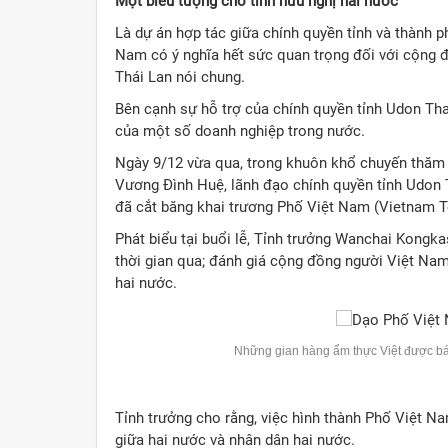
Một biểu tượng cho tình hữu nghị hai nước
Là dự án hợp tác giữa chính quyền tỉnh và thành ph
Nam có ý nghĩa hết sức quan trọng đối với cộng đồ
Thái Lan nói chung.
Bên cạnh sự hỗ trợ của chính quyền tỉnh Udon Than
của một số doanh nghiệp trong nước.
Ngày 9/12 vừa qua, trong khuôn khổ chuyến thăm 
Vương Đình Huệ, lãnh đạo chính quyền tỉnh Udon T
đã cắt băng khai trương Phố Việt Nam (Vietnam 
Phát biểu tại buổi lễ, Tỉnh trưởng Wanchai Kongk
thời gian qua; đánh giá cộng đồng người Việt Nam
hai nước.
Những gian hàng ẩm thực Việt được bán
Tỉnh trưởng cho rằng, việc hình thành Phố Việt Na
giữa hai nước và nhân dân hai nước.