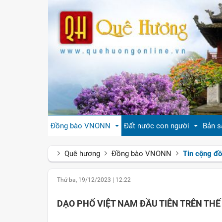
Đồng bào VNONN
Đất nước con người
Bản s
Quê hương
Đồng bào VNONN
Tin cộng đ
Tin cộng đồng
Đất nước Việt Nam
Giới
Thứ ba, 19/12/2023
|
12:22
Đời sống
Tự hào quê hương Việt Nam
Văn 
DẠO PHỐ VIỆT NAM ĐẦU TIÊN TRÊN THẾ 
Gương mặt
Con người Việt Nam
Hươn