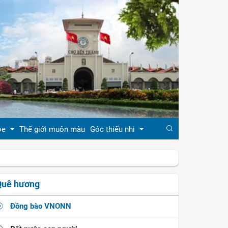
ỏe
Thế giới muôn màu
Góc thiếu nhi
đẹp
Truyện cổ tích
Quê hương
khỏe
Ca dao - tục ngữ
Đồng bào VNONN
ẹp
Đồng dao