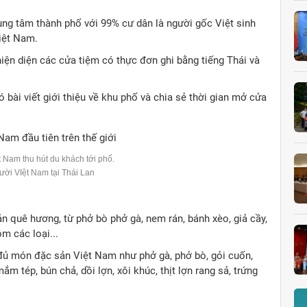
ung tâm thành phố với 99% cư dân là người gốc Việt sinh
iệt Nam.
iện diện các cửa tiệm có thực đơn ghi bằng tiếng Thái và
 bài viết giới thiệu về khu phố và chia sẻ thời gian mở cửa
t Nam thu hút du khách tới phố.
ười VIệt Nam tại Thái Lan
n quê hương, từ phở bò phở gà, nem rán, bánh xèo, giả cầy,
ộm các loại...
 đủ món đặc sản Việt Nam như phở gà, phở bò, gỏi cuốn,
ắm tép, bún chả, dồi lợn, xôi khúc, thịt lợn rang sả, trứng