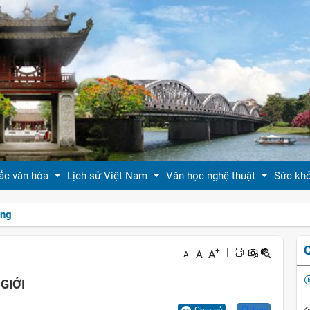
ắc văn hóa
Lịch sử Việt Nam
Văn học nghệ thuật
Sức kh
ồng
 thiệu bản sắc văn hóa
Tóm tắt biên niên sử VN
Tản văn
Sống 
+
|
A
A
-
A
hóa tín ngưỡng
Việt Nam sử lược
Truyện ngắn
Sống 
GIỚI
g vị quê nhà
Hoàng thành Thăng Long
Trang thơ
Làm đ