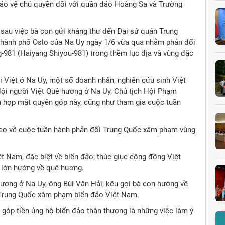
ảo vệ chủ quyền đối với quần đảo Hoàng Sa và Trường
 sau việc bà con gửi kháng thư đến Đại sứ quán Trung
 thành phố Oslo của Na Uy ngày 1/6 vừa qua nhằm phản đối
-981 (Haiyang Shiyou-981) trong thềm lục địa và vùng đặc
Việt ở Na Uy, một số doanh nhân, nghiên cứu sinh Việt
ội người Việt Quê hương ở Na Uy, Chủ tịch Hội Phạm
 họp mặt quyên góp này, cũng như tham gia cuộc tuần
deo về cuộc tuần hành phản đối Trung Quốc xâm phạm vùng
t Nam, đặc biệt về biển đảo; thúc giục cộng đồng Việt
y lớn hướng về quê hương.
hương ở Na Uy, ông Bùi Văn Hải, kêu gọi bà con hướng về
i Trung Quốc xâm phạm biển đảo Việt Nam.
góp tiền ủng hộ biển đảo thân thương là những việc làm ý