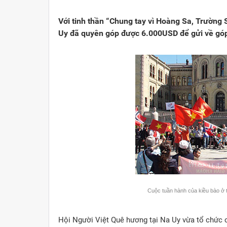
Viết cho quê hương
1000 năm Thăng Long - Hà N
Từ đ
Với tinh thần “Chung tay vì Hoàng Sa, Trường 
Trang văn học nghệ thuật
Sự thật và chân lý không th
Giải 
Uy đã quyên góp được 6.000USD để gửi về góp
Triệu trái tim nhân ái hướng về Tổ quốc
Việt 
Cổ h
Cuộc tuần hành của kiều bào ở
Hội Người Việt Quê hương tại Na Uy vừa tổ chức 