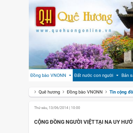
Đồng bào VNONN
Đất nước con người
Bản s
Quê hương
Đồng bào VNONN
Tin cộng đ
Tin cộng đồng
Đất nước Việt Nam
Giới
Thứ sáu, 13/06/2014
|
10:00
Đời sống
Tự hào quê hương Việt Nam
Văn 
CỘNG ĐỒNG NGƯỜI VIỆT TẠI NA UY HƯ
Gương mặt
Con người Việt Nam
Hươn