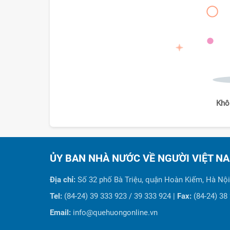
Khô
ỦY BAN NHÀ NƯỚC VỀ NGƯỜI VIỆT N
Địa chỉ:
Số 32 phố Bà Triệu, quận Hoàn Kiếm, Hà Nội
Tel:
(84-24) 39 333 923 / 39 333 924 |
Fax:
(84-24) 38
Email:
info@quehuongonline.vn