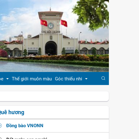
ỏe
Thế giới muôn màu
Góc thiếu nhi
đẹp
Truyện cổ tích
Quê hương
khỏe
Ca dao - tục ngữ
Đồng bào VNONN
ẹp
Đồng dao