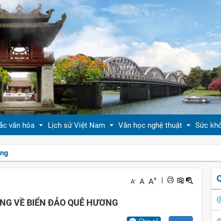
ắc văn hóa
Lịch sử Việt Nam
Văn học nghệ thuật
Sức kh
ồng
 thiệu bản sắc văn hóa
Tóm tắt biên niên sử VN
Tản văn
Sống 
+
|
A
A
-
A
hóa tín ngưỡng
Việt Nam sử lược
Truyện ngắn
Sống 
ỚNG VỀ BIỂN ĐẢO QUÊ HƯƠNG
g vị quê nhà
Hoàng thành Thăng Long
Trang thơ
Làm đ