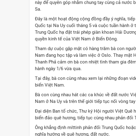
này để quyên góp nhằm chung tay cùng cả nước b
Sa.
Đây là một hoạt động cộng đồng đầy ý nghĩa, tiếp
Quốc tại Na Uy cuối tháng 5 và cuộc tuần hành ở
Trung Quốc hạ đặt trái phép giàn khoan Hải Dương
quyền kinh tế của Việt Nam ở Biển Đông.
Tham dự cuộc gặp mặt có hàng trăm bà con người 
Nam đang học tập và làm việc ở Oslo. Thay mặt H
Thanh Phả cảm ơn bà con nhiệt tình tham gia đêm
hành ngày 1/6 vừa qua.
Tại đây, bà con cùng nhau xem lại những đoạn vi
biển Việt Nam.
Bà con cùng nhau hát các ca khúc về đất nước Việ
Nam ở Na Uy và trên thế giới tiếp tục nối vòng ta
Đại diện Ban tổ chức, Thư ký Hội người Việt Quê 
biển đảo quê hương, tiếp tục cùng nhau phản đố
Ông khẳng định míttinh phản đối Trung Quốc hoặc 
nghĩa hướng về quê hương, đất nước.