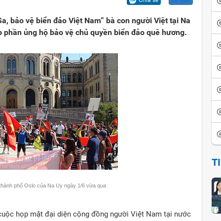
Chia sẻ
Lưu
ội
iển văn hóa
Vui cười
Sa, bảo vệ biển đảo Việt Nam” bà con người Việt tại Na
ể đảo ngược
thích thành ngữ - tục ngữ
Ca dao tục ngữ
 phần ủng hộ bảo vệ chủ quyền biển đảo quê hương.
sử giai thoại
Giai thoại Việt Nam
ọc tinh hoa
Tiểu thuyết
T
 thành phố Oslo của Na Uy ngày 1/6 vừa qua
cuộc họp mặt đại diện cộng đồng người Việt Nam tại nước