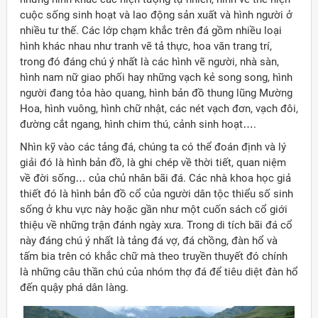
cuộc sống sinh hoạt và lao động sản xuất và hình người ở
nhiều tư thế. Các lớp chạm khắc trên đá gồm nhiều loại
hình khác nhau như tranh vẽ tả thực, hoa văn trang trí,
trong đó đáng chú ý nhất là các hình vẽ người, nhà sàn,
hình nam nữ giao phối hay những vạch kẻ song song, hình
người đang tỏa hào quang, hình bản đồ thung lũng Mường
Hoa, hình vuông, hình chữ nhật, các nét vạch đơn, vạch đôi,
đường cắt ngang, hình chim thú, cảnh sinh hoạt….
Nhìn kỹ vào các tảng đá, chúng ta có thể đoán định và lý
giải đó là hình bản đồ, là ghi chép về thời tiết, quan niệm
về đời sống… của chủ nhân bãi đá. Các nhà khoa học giả
thiết đó là hình bản đồ cổ của người dân tộc thiểu số sinh
sống ở khu vực này hoặc gần như một cuốn sách cổ giới
thiệu về những trận đánh ngày xưa. Trong di tích bãi đá cổ
này đáng chú ý nhất là tảng đá vợ, đá chồng, đàn hổ và
tấm bia trên có khắc chữ mà theo truyền thuyết đó chính
là những câu thần chú của nhóm thợ đá để tiêu diệt đàn hổ
đến quậy phá dân làng.