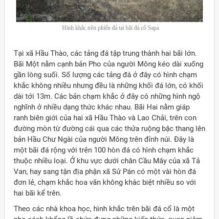
Hình khắc trên phiến đá tại bãi đá cổ Sapa
Tại xã Hầu Thào, các tảng đá tập trung thành hai bãi lớn.
Bãi Một nằm cạnh bản Pho của người Mông kéo dài xuống
gần lòng suối. Số lượng các tảng đá ở đây có hình chạm
khắc không nhiều nhưng đều là những khối đá lớn, có khối
dài tới 13m. Các bản chạm khắc ở đây có những hình ngộ
nghĩnh ở nhiều dạng thức khác nhau. Bãi Hai nằm giáp
ranh biên giới của hai xã Hầu Thào và Lao Chải, trên con
đường mòn từ đường cái qua các thửa ruộng bậc thang lên
bản Hầu Chư Ngài của người Mông trên đỉnh núi. Đây là
một bãi đá rộng với trên 100 hòn đá có hình chạm khắc
thuộc nhiều loại. Ở khu vực dưới chân Cầu Mây của xã Tả
Van, hay sang tận địa phận xã Sử Pán có một vài hòn đá
đơn lẻ, chạm khắc hoa văn không khác biệt nhiều so với
hai bãi kể trên.
Theo các nhà khoa học, hình khắc trên bãi đá cổ là một