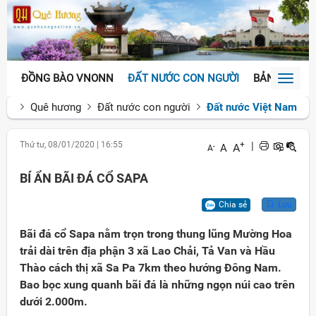
ĐỒNG BÀO VNONN
ĐẤT NƯỚC CON NGƯỜI
BẢN SẮC VĂ
Toggl
naviga
Quê hương
Đất nước con người
Đất nước Việt Nam
Thứ tư, 08/01/2020
|
16:55
+
|
A
A
-
A
BÍ ẨN BÃI ĐÁ CỔ SAPA
Chia sẻ
Lưu
Bãi đá cổ Sapa nằm trọn trong thung lũng Mường Hoa
trải dài trên địa phận 3 xã Lao Chải, Tả Van và Hầu
Thào cách thị xã Sa Pa 7km theo hướng Đông Nam.
Bao bọc xung quanh bãi đá là những ngọn núi cao trên
dưới 2.000m.