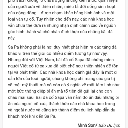
pho sách khổng lồ chứa đựng những kiến thức, quan niệm
của người xưa về thiên nhiên, miêu tả đời sống sinh hoạt
của cộng đồng... được chạm khắc bằng hình ảnh và một
loại văn tự cổ. Tuy nhiên cho đến nay, các nhà khoa học
vẫn chưa thể đưa ra những nhận định chính xác về nguồn
gốc hình thành và chủ nhân đích thực của những bãi đá
này.
Sa Pa không phải là nơi duy nhất phát hiện ra các tảng đá
khắc vì trên thế giới có nhiều điểm tương tự như vậy.
Nhưng đối với Việt Nam, bãi đá cổ Sapa đã chứng minh
người Việt cổ từ xa xưa đã biết chế ngự thiên nhiên để tồn
tại và phát triển. Các nhà khoa học đánh giá đây là một di
sản lớn của loài người, chúng không chỉ mang các giá trị
về mặt mỹ thuật mà nó còn có ý nghĩa về mặt tâm linh như
một bức thông điệp bí ẩn mà tổ tiên đã gửi lại cho con
cháu mai sau. Bãi đá cổ Sapa vẫn nằm đó ẩn dấu những bí
ẩn của người cổ xưa, thách thức các nhà khoa học trong
và ngoài nước và cũng trở thành điểm du lịch hấp dẫn du
khách mỗi khi đến Sa Pa.
Minh Sơn/
Báo Du lịch