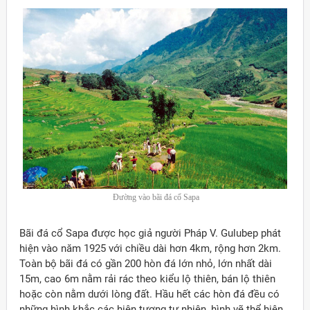
Đường vào bãi đá cổ Sapa
Bãi đá cổ Sapa được học giả người Pháp V. Gulubep phát
hiện vào năm 1925 với chiều dài hơn 4km, rộng hơn 2km.
Toàn bộ bãi đá có gần 200 hòn đá lớn nhỏ, lớn nhất dài
15m, cao 6m nằm rải rác theo kiểu lộ thiên, bán lộ thiên
hoặc còn nằm dưới lòng đất. Hầu hết các hòn đá đều có
những hình khắc các hiện tượng tự nhiên, hình vẽ thể hiện