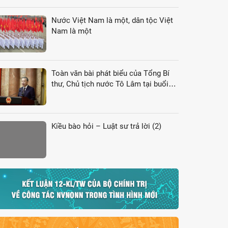
Nước Việt Nam là một, dân tộc Việt
Nam là một
Toàn văn bài phát biểu của Tổng Bí
thư, Chủ tịch nước Tô Lâm tại buổi
rần Văn Lực (đại diện đoàn giáo viên Thái Lan) tham luận tại Tọa đàm
gặp gỡ đại biểu kiều bào dự Hội nghị
VK4
Kiều bào hỏi – Luật sư trả lời (2)