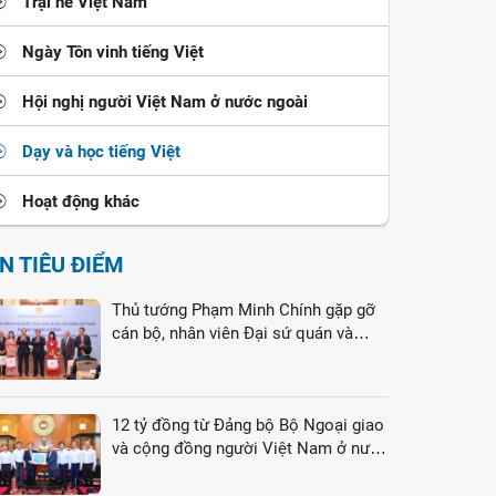
Trại hè Việt Nam
Ngày Tôn vinh tiếng Việt
Hội nghị người Việt Nam ở nước ngoài
Dạy và học tiếng Việt
Hoạt động khác
IN TIÊU ĐIỂM
Thủ tướng Phạm Minh Chính gặp gỡ
cán bộ, nhân viên Đại sứ quán và
cộng đồng người Việt Nam tại Liên
bang Nga
12 tỷ đồng từ Đảng bộ Bộ Ngoại giao
và cộng đồng người Việt Nam ở nước
ngoài gửi tới đồng bào vùng lũ