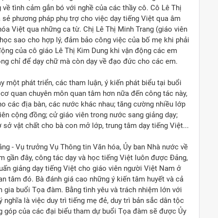
về tình cảm gắn bó với nghề của các thầy cô. Cô Lê Thị
ia sẻ phương pháp phụ trợ cho việc dạy tiếng Việt qua âm
hóa Việt qua những ca từ. Chị Lê Thị Minh Trang (giáo viên
ớp học sao cho hợp lý, đảm bảo công việc của bố mẹ khi phải
động của cô giáo Lê Thị Kim Dung khi vận động các em
hông chỉ để dạy chữ mà còn dạy về đạo đức cho các em.
 một phát triển, các tham luận, ý kiến phát biểu tại buổi
cơ quan chuyên môn quan tâm hơn nữa đến công tác này,
o các địa bàn, các nước khác nhau; tăng cường nhiều lớp
viên cộng đồng; cử giáo viên trong nước sang giảng dạy;
ở sở vật chất cho bà con mở lớp, trung tâm dạy tiếng Việt...
ằng - Vụ trưởng Vụ Thông tin Văn hóa, Ủy ban Nhà nước về
 gần đây, công tác dạy và học tiếng Việt luôn được Đảng,
uấn giảng dạy tiếng Việt cho giáo viên người Việt Nam ở
uan tâm đó. Bà đánh giá cao những ý kiến tâm huyết và cả
m gia buổi Tọa đàm. Bằng tình yêu và trách nhiệm lớn với
nghĩa là việc duy trì tiếng mẹ đẻ, duy trì bản sắc dân tộc
ng góp của các đại biểu tham dự buổi Tọa đàm sẽ được Ủy