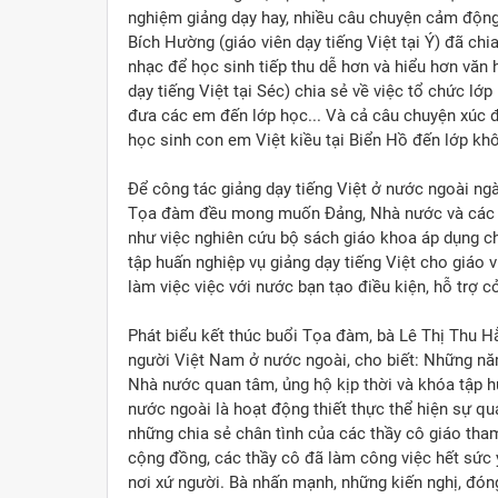
nghiệm giảng dạy hay, nhiều câu chuyện cảm động 
Bích Hường (giáo viên dạy tiếng Việt tại Ý) đã ch
nhạc để học sinh tiếp thu dễ hơn và hiểu hơn văn 
dạy tiếng Việt tại Séc) chia sẻ về việc tổ chức l
đưa các em đến lớp học... Và cả câu chuyện xúc 
học sinh con em Việt kiều tại Biển Hồ đến lớp k
Để công tác giảng dạy tiếng Việt ở nước ngoài ngày
Tọa đàm đều mong muốn Đảng, Nhà nước và các 
như việc nghiên cứu bộ sách giáo khoa áp dụng ch
tập huấn nghiệp vụ giảng dạy tiếng Việt cho giáo 
làm việc việc với nước bạn tạo điều kiện, hỗ trợ c
Phát biểu kết thúc buổi Tọa đàm, bà Lê Thị Thu H
người Việt Nam ở nước ngoài, cho biết: Những năm
Nhà nước quan tâm, ủng hộ kịp thời và khóa tập h
nước ngoài là hoạt động thiết thực thể hiện sự q
những chia sẻ chân tình của các thầy cô giáo tha
cộng đồng, các thầy cô đã làm công việc hết sức ý 
nơi xứ người. Bà nhấn mạnh, những kiến nghị, đó