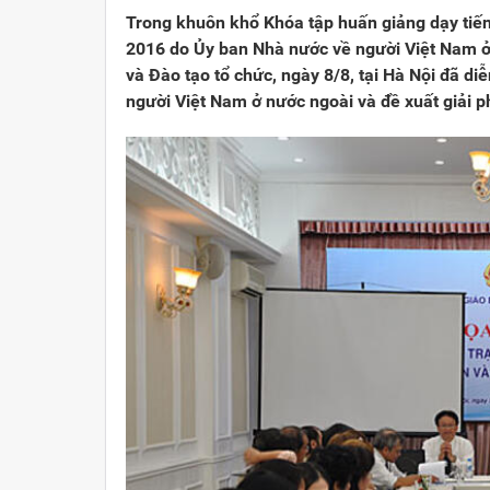
Trong khuôn khổ Khóa tập huấn giảng dạy tiến
2016 do Ủy ban Nhà nước về người Việt Nam ở 
và Đào tạo tổ chức, ngày 8/8, tại Hà Nội đã di
người Việt Nam ở nước ngoài và đề xuất giải p