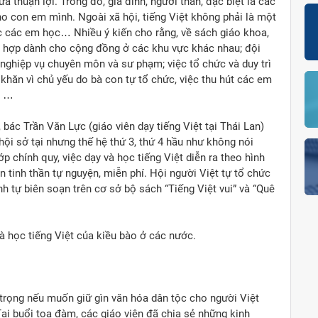
 thuận lợi. Trong đó, gia đình, người thân, đặc biệt là các
ho con em mình. Ngoài xã hội, tiếng Việt không phải là một
úc các em học… Nhiều ý kiến cho rằng, về sách giáo khoa,
ích hợp dành cho cộng đồng ở các khu vực khác nhau; đội
 nghiệp vụ chuyên môn và sư phạm; việc tổ chức và duy trì
khăn vì chủ yếu do bà con tự tổ chức, việc thu hút các em
n …
, bác Trần Văn Lực (giáo viên dạy tiếng Việt tại Thái Lan)
 hội sở tại nhưng thế hệ thứ 3, thứ 4 hầu như không nói
p chính quy, việc dạy và học tiếng Việt diễn ra theo hình
n tinh thần tự nguyện, miễn phí. Hội người Việt tự tổ chức
nh tự biên soạn trên cơ sở bộ sách “Tiếng Việt vui” và “Quê
à học tiếng Việt của kiều bào ở các nước.
 trọng nếu muốn giữ gìn văn hóa dân tộc cho người Việt
Tại buổi tọa đàm, các giáo viên đã chia sẻ những kinh