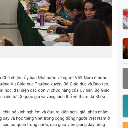
ng dạy tiếng Việt trên mạng trực tuyến cho người Việt Nam ở nước
Ông T
 Chủ nhiệm Ủy ban Nhà nước về người Việt Nam ở nước
ưởng Vụ Giáo dục Thường xuyên, Bộ Giáo dục và Đào tạo,
i học, đại diện các đơn vị chức năng của Ủy ban, Bộ Giáo
ện viên từ 13 quốc gia và vùng lãnh thổ về tham dự Khóa
 chia sẻ kinh nghiệm và đưa ra kiến nghị, giải pháp nhằm
g dạy và học tiếng Việt trong cộng đồng người Việt Nam ở
n các cơ quan trong nước, các giáo viên giảng dạy tiếng