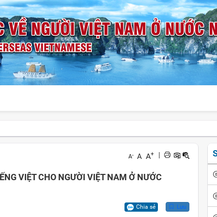
S
+
|
A
A
-
A
IẾNG VIỆT CHO NGƯỜI VIỆT NAM Ở NƯỚC
Chia sẻ
Lưu