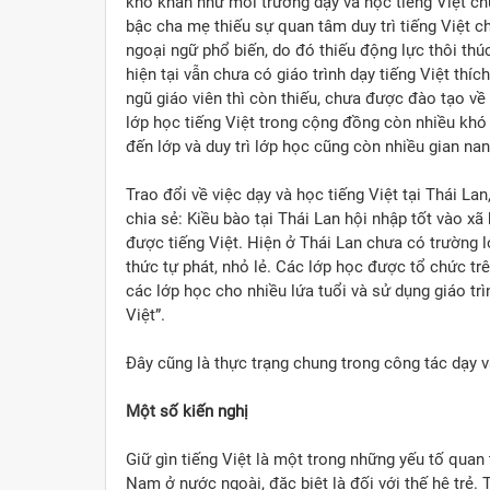
khó khăn như môi trường dạy và học tiếng Việt chưa
bậc cha mẹ thiếu sự quan tâm duy trì tiếng Việt c
ngoại ngữ phổ biến, do đó thiếu động lực thôi th
hiện tại vẫn chưa có giáo trình dạy tiếng Việt th
ngũ giáo viên thì còn thiếu, chưa được đào tạo về
lớp học tiếng Việt trong cộng đồng còn nhiều khó 
đến lớp và duy trì lớp học cũng còn nhiều gian na
Trao đổi về việc dạy và học tiếng Việt tại Thái Lan
chia sẻ: Kiều bào tại Thái Lan hội nhập tốt vào xã
được tiếng Việt. Hiện ở Thái Lan chưa có trường lớ
thức tự phát, nhỏ lẻ. Các lớp học được tổ chức trê
các lớp học cho nhiều lứa tuổi và sử dụng giáo trì
Việt”.
Đây cũng là thực trạng chung trong công tác dạy v
Một số kiến nghị
Giữ gìn tiếng Việt là một trong những yếu tố quan
Nam ở nước ngoài, đặc biệt là đối với thế hệ trẻ. 