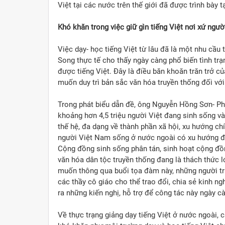
Việt tại các nước trên thế giới đã được trình bày 
Khó khăn trong việc giữ gìn tiếng Việt nơi xứ ngườ
Việc dạy- học tiếng Việt từ lâu đã là một nhu cầu
Song thực tế cho thấy ngày càng phổ biến tình trạ
được tiếng Việt. Đây là điều băn khoăn trăn trở c
muốn duy trì bản sắc văn hóa truyền thống đối với 
Trong phát biểu dẫn đề, ông Nguyễn Hồng Sơn- Ph
khoảng hơn 4,5 triệu người Việt đang sinh sống v
thế hệ, đa dạng về thành phần xã hội, xu hướng chín
người Việt Nam sống ở nước ngoài có xu hướng đị
Cộng đồng sinh sống phân tán, sinh hoạt cộng đồng
văn hóa dân tộc truyền thống đang là thách thức 
muốn thông qua buổi tọa đàm này, những người trự
các thầy cô giáo cho thể trao đổi, chia sẻ kinh n
ra những kiến nghị, hỗ trợ để công tác này ngày cà
Về thực trạng giảng dạy tiếng Việt ở nước ngoài, 