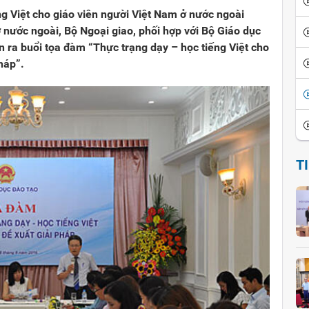
g Việt cho giáo viên người Việt Nam ở nước ngoài
nước ngoài, Bộ Ngoại giao, phối hợp với Bộ Giáo dục
ễn ra buổi tọa đàm “Thực trạng dạy – học tiếng Việt cho
háp”.
T