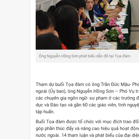
PGS. TS Nguyễn Thiện Nam giới thiệu về Đề án “Tăng cườ
ngoài”
Tham dự buổi Tọa đàm có ông Trần Đức Mậu- Phó
ngoài (Ủy ban), ông Nguyễn Hồng Sơn – Phó Vụ tr
các chuyên gia ngôn ngữ- sư phạm ở các trường đạ
dục và Đào tạo và gần 60 các giáo viên, tình nguy
tập huấn.
Buổi Tọa đàm được tổ chức với mục đích trao đổi,
góp phần thúc đẩy và nâng cao hiệu quả hoạt độn
nước ngoài. 14 tham luận và phát biểu của đại diệ