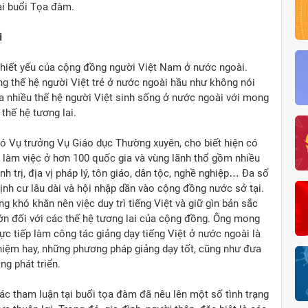
tại buổi Tọa đàm.
i
 thiết yếu của cộng đồng người Việt Nam ở nước ngoài.
ng thế hệ người Việt trẻ ở nước ngoài hầu như không nói
ủa nhiều thế hệ người Việt sinh sống ở nước ngoài với mong
thế hệ tương lai.
ó Vụ trưởng Vụ Giáo dục Thường xuyên, cho biết hiện có
à làm việc ở hơn 100 quốc gia và vùng lãnh thổ gồm nhiều
h trị, địa vị pháp lý, tôn giáo, dân tộc, nghề nghiệp… Đa số
nh cư lâu dài và hội nhập dần vào cộng đồng nước sở tại.
 khó khăn nên việc duy trì tiếng Việt và giữ gìn bản sắc
lớn đối với các thế hệ tương lai của cộng đồng. Ông mong
c tiếp làm công tác giảng dạy tiếng Việt ở nước ngoài là
ghiệm hay, những phương pháp giảng dạy tốt, cũng như đưa
ng phát triển.
các tham luận tại buổi tọa đàm đã nêu lên một số tình trạng