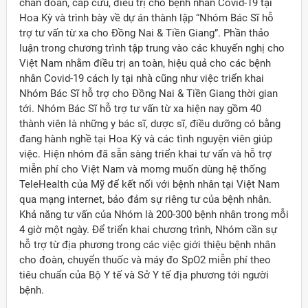
chẩn đoán, cấp cứu, điều trị cho bệnh nhân Covid-19 tại
Hoa Kỳ và trình bày về dự án thành lập “Nhóm Bác Sĩ hỗ
trợ tư vấn từ xa cho Đồng Nai & Tiền Giang”. Phần thảo
luận trong chương trình tập trung vào các khuyến nghị cho
Việt Nam nhằm điều trị an toàn, hiệu quả cho các bệnh
nhân Covid-19 cách ly tại nhà cũng như việc triển khai
Nhóm Bác Sĩ hỗ trợ cho Đồng Nai & Tiền Giang thời gian
tới. Nhóm Bác Sĩ hỗ trợ tư vấn từ xa hiện nay gồm 40
thành viên là những y bác sĩ, dược sĩ, điều dưỡng có bằng
đang hành nghề tại Hoa Kỳ và các tình nguyện viên giúp
việc. Hiện nhóm đã sẵn sàng triển khai tư vấn và hỗ trợ
miễn phí cho Việt Nam và momg muốn dùng hệ thống
TeleHealth của Mỹ để kết nối với bệnh nhân tại Việt Nam
qua mạng internet, bảo đảm sự riêng tư của bệnh nhân.
Khả năng tư vấn của Nhóm là 200-300 bệnh nhân trong mỗi
4 giờ một ngày. Để triển khai chương trình, Nhóm cần sự
hỗ trợ từ địa phương trong các việc giới thiệu bệnh nhân
cho đoàn, chuyển thuốc và máy đo SpO2 miễn phí theo
tiêu chuẩn của Bộ Y tế và Sở Y tế địa phương tới người
bệnh.