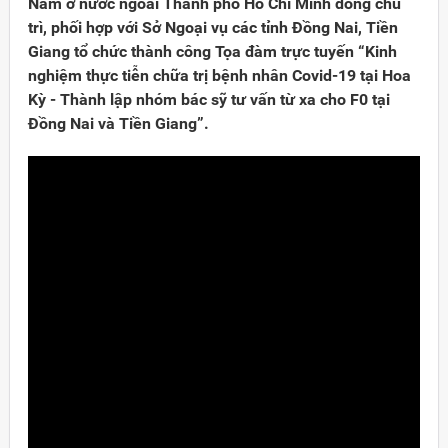
Nam ở nước ngoài Thành phố Hồ Chí Minh đồng chủ
trì, phối hợp với Sở Ngoại vụ các tỉnh Đồng Nai, Tiền
Giang tổ chức thành công Tọa đàm trực tuyến “Kinh
nghiệm thực tiễn chữa trị bệnh nhân Covid-19 tại Hoa
Kỳ - Thành lập nhóm bác sỹ tư vấn từ xa cho F0 tại
Đồng Nai và Tiền Giang”.