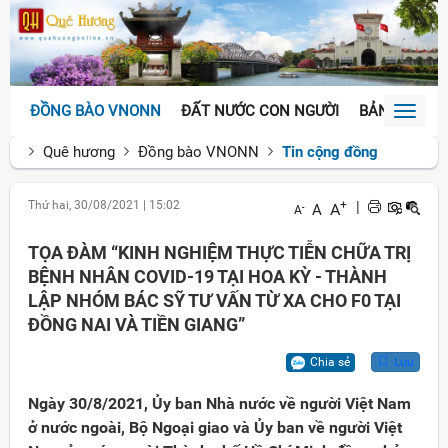
ĐỒNG BÀO VNONN
ĐẤT NƯỚC CON NGƯỜI
BẢN SẮC VĂ
Toggl
naviga
Quê hương
Đồng bào VNONN
Tin cộng đồng
Thứ hai, 30/08/2021
|
15:02
+
|
A
A
-
A
TỌA ĐÀM “KINH NGHIỆM THỰC TIỄN CHỮA TRỊ
BỆNH NHÂN COVID-19 TẠI HOA KỲ - THÀNH
LẬP NHÓM BÁC SỸ TƯ VẤN TỪ XA CHO F0 TẠI
ĐỒNG NAI VÀ TIỀN GIANG”
Chia sẻ
Lưu
Ngày 30/8/2021, Ủy ban Nhà nước về người Việt Nam
ở nước ngoài, Bộ Ngoại giao và Ủy ban về người Việt