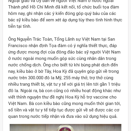
Ngoại giao và Ủy ban về người Việt Nam ở nước ngoài
Thành phố Hồ Chí Minh đã kết nối, tổ chức buổi tọa đàm
hôm nay, ghi nhận các ý kiến đóng góp quý báu của các
bác sỹ kiều bào để xem xét áp dụng tùy theo tình hình thực
tiễn tại tỉnh.
Ông Nguyễn Trác Toàn, Tổng Lãnh sự Việt Nam tại San
Francisco nhận định Tọa đàm có ý nghĩa thiết thực, đáp
ứng được mong đợi của đông đảo bác sỹ người Việt Nam
ở nước ngoài mong muốn góp sức cùng nhân dân trong
nước chống dịch. Ông cho biết từ khi bùng phát dịch đến
nay, kiều bào ở bờ Tây, Hoa Kỳ đã quyên góp gửi về trong
nước trên 300.000 đô la Mỹ, 255 máy thở, trợ thở cùng
nhiều trang thiết bị, vật tư y tế với giá trị lên tới gần 1 triệu
đô la. Ngoài ra, bà con cũng có nhiều hoạt động khác như
viết thỉnh nguyện thư đề nghị Hoa Kỳ hỗ trợ vaccine cho
Việt Nam. Bà con kiều bào cũng mong muốn thời gian tới,
số tiền và vật tư y tế tiếp tục được gửi về sẽ được các cơ
quan trong nước tiếp nhận và đưa vào sử dụng hiệu quả.