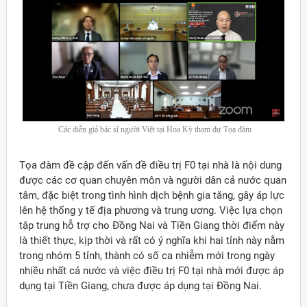
Các diễn giả bác sĩ người Việt tại Hoa Kỳ tham dự Tọa đàm
Tọa đàm đề cập đến vấn đề điều trị F0 tại nhà là nội dung
được các cơ quan chuyên môn và người dân cả nước quan
tâm, đặc biệt trong tình hình dịch bệnh gia tăng, gây áp lực
lên hệ thống y tế địa phương và trung ương. Việc lựa chọn
tập trung hỗ trợ cho Đồng Nai và Tiền Giang thời điểm này
là thiết thực, kịp thời và rất có ý nghĩa khi hai tỉnh này nằm
trong nhóm 5 tỉnh, thành có số ca nhiễm mới trong ngày
nhiều nhất cả nước và việc điều trị F0 tại nhà mới được áp
dụng tại Tiền Giang, chưa được áp dụng tại Đồng Nai.