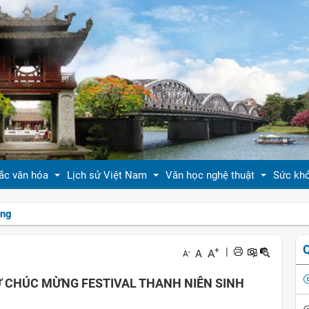
ắc văn hóa
Lịch sử Việt Nam
Văn học nghệ thuật
Sức kh
ồng
 thiệu bản sắc văn hóa
Tóm tắt biên niên sử VN
Tản văn
Sống 
+
|
A
A
-
A
hóa tín ngưỡng
Việt Nam sử lược
Truyện ngắn
Sống 
Ư CHÚC MỪNG FESTIVAL THANH NIÊN SINH
g vị quê nhà
Hoàng thành Thăng Long
Trang thơ
Làm đ