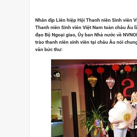
Viết cho quê hương
1000 năm Thăng Long - Hà N
Từ đ
Trang văn học nghệ thuật
Sự thật và chân lý không th
Giải 
Nhân dịp Liên hiệp Hội Thanh niên Sinh viên V
Thanh niên Sinh viên Việt Nam toàn châu Âu 
Triệu trái tim nhân ái hướng về Tổ quốc
Việt 
đạo Bộ Ngoại giao, Ủy ban Nhà nước về NVNO
trào thanh niên sinh viên tại châu Âu nói chung 
Cổ h
văn bức thư: