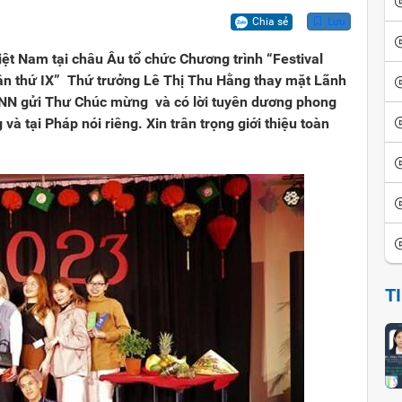
ội
iển văn hóa
Vui cười
Chia sẻ
Lưu
ể đảo ngược
thích thành ngữ - tục ngữ
Ca dao tục ngữ
iệt Nam tại châu Âu tổ chức Chương trình “Festival
lần thứ IX” Thứ trưởng Lê Thị Thu Hằng thay mặt Lãnh
sử giai thoại
Giai thoại Việt Nam
NN gửi Thư Chúc mừng và có lời tuyên dương phong
và tại Pháp nói riêng. Xin trân trọng giới thiệu toàn
ọc tinh hoa
Tiểu thuyết
T