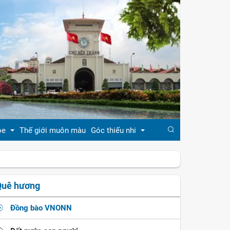
ỏe
Thế giới muôn màu
Góc thiếu nhi
đẹp
Truyện cổ tích
Quê hương
khỏe
Ca dao - tục ngữ
Đồng bào VNONN
ẹp
Đồng dao