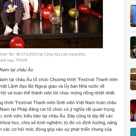
iner Tet," tối 27/1/2023 tại Cộng hòa Liên bang Đức.
minh họa: TTXVN
 Nam tại châu Âu
 Nam tại châu Âu tổ chức Chương trình “Festival Thanh niên
y mặt Lãnh đạo Bộ Ngoại giao và Ủy ban Nhà nước về
Hội và toàn thể thành viên lời chúc mừng nồng nhiệt nhất.
g trình “Festival Thanh niên Sinh viên Việt Nam toàn châu
 Nam tại Pháp đăng cai tổ chức có ý nghĩa rất quan trọng,
sinh viên, kiều bào tại châu Âu. Đây cũng là dịp để các
à khoa học, chia sẻ kinh nghiệm; từ đó có định hướng, nâng
ận các cơ hội mới, đóng góp vào sự phát triển chung của