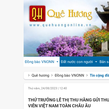
Đồng bào VNONN
Đất nước con người
Bản s
Quê hương
Đồng bào VNONN
Tin cộng đ
Tin cộng đồng
Đất nước Việt Nam
Giới
Thứ năm, 24/08/2023
|
12:40
Đời sống
Tự hào quê hương Việt Nam
Văn 
THỨ TRƯỞNG LÊ THỊ THU HẰNG GỬI TH
Gương mặt
Con người Việt Nam
Hươn
VIÊN VIỆT NAM TOÀN CHÂU ÂU