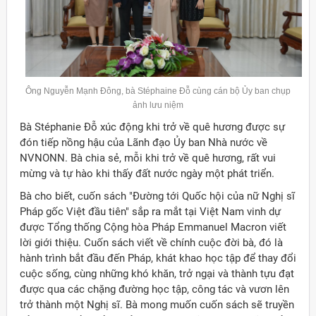
Ông Nguyễn Mạnh Đông, bà
Stéphaine
Đỗ cùng cán bộ Ủy ban chụp
ảnh lưu niệm
Bà Stéphanie Đỗ xúc động khi trở về quê hương được sự
đón tiếp nồng hậu của Lãnh đạo Ủy ban Nhà nước về
NVNONN. Bà chia sẻ, mỗi khi trở về quê hương, rất vui
mừng và tự hào khi thấy đất nước ngày một phát triển.
Bà cho biết, cuốn sách "Đường tới Quốc hội của nữ Nghị sĩ
Pháp gốc Việt đầu tiên" sắp ra mắt tại Việt Nam vinh dự
được Tổng thống Cộng hòa Pháp Emmanuel Macron viết
lời giới thiệu. Cuốn sách viết về chính cuộc đời bà, đó là
hành trình bắt đầu đến Pháp, khát khao học tập để thay đổi
cuộc sống, cùng những khó khăn, trở ngại và thành tựu đạt
được qua các chặng đường học tập, công tác và vươn lên
trở thành một Nghị sĩ. Bà mong muốn cuốn sách sẽ truyền