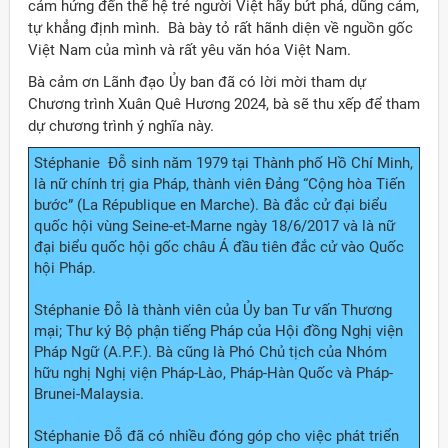
cảm hứng đến thế hệ trẻ người Việt hãy bứt phá, dũng cảm,
tự khẳng định mình. Bà bày tỏ rất hãnh diện về nguồn gốc
Việt Nam của mình và rất yêu văn hóa Việt Nam.
Bà cảm ơn Lãnh đạo Ủy ban đã có lời mời tham dự
Chương trình Xuân Quê Hương 2024, bà sẽ thu xếp để tham
dự chương trình ý nghĩa này.
Stéphanie Đỗ sinh năm 1979 tại Thành phố Hồ Chí Minh,
là nữ chính trị gia Pháp, thành viên Đảng “Cộng hòa Tiến
bước” (La République en Marche). Bà đắc cử đại biểu
quốc hội vùng Seine-et-Marne ngày 18/6/2017 và là nữ
đại biểu quốc hội gốc châu Á đầu tiên đắc cử vào Quốc
hội Pháp.
Stéphanie Đỗ là thành viên của Ủy ban Tư vấn Thương
mại; Thư ký Bộ phận tiếng Pháp của Hội đồng Nghị viện
Pháp Ngữ (A.P.F.). Bà cũng là Phó Chủ tịch của Nhóm
hữu nghị Nghị viện Pháp-Lào, Pháp-Hàn Quốc và Pháp-
Brunei-Malaysia.
Stéphanie Đỗ đã có nhiều đóng góp cho việc phát triển