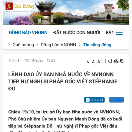
ĐỒNG BÀO VNONN
ĐẤT NƯỚC CON NGƯỜI
BẢN SẮC VĂ
Toggl
naviga
Quê hương
Đồng bào VNONN
Tin cộng đồng
Thứ năm, 19/10/2023
|
18:23
+
|
A
A
-
A
LÃNH ĐẠO ỦY BAN NHÀ NƯỚC VỀ NVNONN
TIẾP NỮ NGHỊ SĨ PHÁP GỐC VIỆT STÉPHANIE
ĐỖ
Chia sẻ
Lưu
Chiều 19/10, tại trụ sở Ủy ban Nhà nước về NVNONN,
Phó Chủ nhiệm Ủy ban Nguyễn Mạnh Đông đã có buổi
tiếp bà Stéphanie Đỗ - nữ Nghị sĩ Pháp gốc Việt đầu