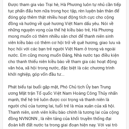
Được tham gia vào Trại hè, Hà Phương luôn tự nhủ cần tiếp
tục phấn đấu hơn nữa trong học tập, rèn luyện bản thân để
đóng góp thêm thật nhiều hoạt động tích cực cho cộng
đồng và hướng về quê hương Việt Nam dấu yêu. Nói về
những nguyện vọng của thế hệ kiều bào trẻ, Hà Phương
mong muốn có thêm nhiều sân chơi để thanh niên sinh
viên kiều bào có thêm cơ hội trở về quê hương, giao lưu và
học hỏi với các bạn trẻ người Việt Nam ở trong và ngoài
nước. Em cũng mong muốn Đảng, Nhà nước tạo điều kiện
cho thanh thiếu niên kiều bào về tham gia các hoạt động
văn hóa, xã hội trong nước, đặc biệt là các chương trình
khởi nghiệp, góp vốn đầu tư...
Phát biểu tại buổi gặp mặt, Phó Chủ tịch Ủy ban Trung
ương Mặt trận Tổ quốc Việt Nam Hoàng Công Thủy nhấn
mạnh, thế hệ trẻ luôn được coi trọng và thanh niên là
người chủ của tương lai, tuổi trẻ là mùa xuân của xã hội.
Thanh niên, sinh viên kiều bào chính là tương lai của cộng
đồng NVNONN , là nền tảng của khối truyền thống đại
đoàn kết đất nước ta trong giai đoạn hiện nay. Với vai trò