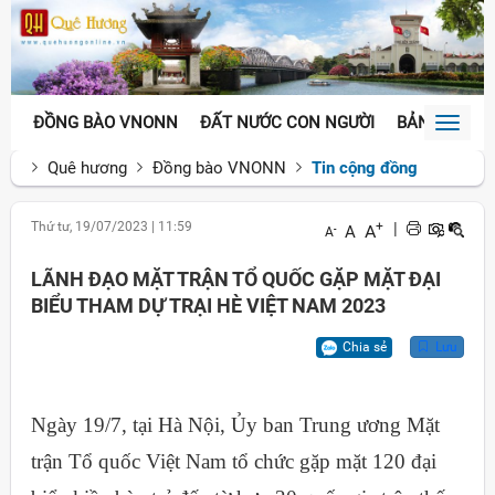
ĐỒNG BÀO VNONN
ĐẤT NƯỚC CON NGƯỜI
BẢN SẮC VĂ
Toggl
naviga
Quê hương
Đồng bào VNONN
Tin cộng đồng
Thứ tư, 19/07/2023
|
11:59
+
|
A
A
-
A
LÃNH ĐẠO MẶT TRẬN TỔ QUỐC GẶP MẶT ĐẠI
BIỂU THAM DỰ TRẠI HÈ VIỆT NAM 2023
Chia sẻ
Lưu
Ngày 19/7, tại Hà Nội, Ủy ban Trung ương Mặt
trận Tổ quốc Việt Nam tổ chức gặp mặt 120 đại