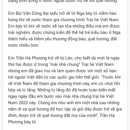
đang sinh sống ở nước ngoài được trở về với quê hương.
Em Bùi Văn Dũng đại biểu trở về từ Nga bày tỏ niềm hào
hứng khi về nước tham gia chương trình Trại hè Việt Nam.
Em bày tỏ khi về nước sẽ lan tỏa những điều mà em được
trải nghiệm, được chứng kiến để thế hệ trẻ kiều bào ở Nga
thêm hiểu và thêm yêu thương đồng bào, quê hương, đất
nước nhiều hơn.
Em Trần Hà Phương trở về từ Lào, cho biết dù mới là ngày
thứ hai được ở trong “mái nhà chung” Trại hè Việt Nam
nhưng em đã giao lưu và làm quen được với một số bạn
trẻ người Việt đến từ các quốc gia trên thế giới. “Trước khi
về Việt Nam để tham gia chương trình này, em có chút hồi
hộp và lo lắng. Những lo lắng đó đã hoàn toàn biến mất
ngay ngày đầu em bước vào mái nhà chung trại hè Việt
Nam 2023 này. Chúng em như anh em một nhà sau những
năm đi xa quê hương để học tập và giờ đây được trở về gia
đình, được trở về quê hương đất mẹ của mình”, Trần Hà
Phương bày tỏ.