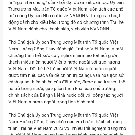
là “ngôi nhà chung” của khối đại đoàn kết dân tộc, Ủy ban
Trung ương Mặt trận Tổ quốc Việt Nam luôn tích cực phối
hợp cùng Uỷ ban Nhà nước về NVNONN trong các hoạt
động dành cho kiều bào, trong đó có chương trình Trại hè
Việt Nam dành cho thanh niên, sinh viên NVNONN.
Phó Chủ tịch Ủy ban Trung ương Mặt trận Tổ quốc Việt
Nam Hoàng Công Thủy đánh giá, Trại hè Việt Nam là một
chương trình hết sức có ý nghĩa nhằm tạo kết nối giữa
thanh thiếu niên người Việt ở nước ngoài với quê hương
Việt Nam. Để thế hệ trẻ người Việt Nam ở nước ngoài
được tìm hiểu các vấn đề chính trị, xã hội, văn hóa lịch sử,
cảnh quan thiên nhiên của đất nước, được giao lưu với thế
hệ trẻ trong nước, góp phần triển khai các chủ trương,
chính sách của Đảng và Nhà nước đối với công tác người
Việt Nam ở nước ngoài trong tình hình mới.
Phó Chủ tịch Ủy ban Trung ương Mặt trận Tổ quốc Việt
Nam Hoàng Công Thủy chúc các em hoàn thành chương
trình Trại hè Việt Nam 2023 với nhiều trải nghiệm đáng nhớ
khi rời Việt Nam, mang theo trong hành trang của mình là