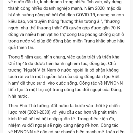
về nước đầu tư, kinh doanh trong nhiều lĩnh vực, xây dựng
thành công nhiều doanh nghiệp mạnh. Năm 2020, mặc dù
bị ảnh hưởng nặng nề bởi đại dịch COVID-19, nhưng bà con
kiều bào, với truyền thống “tương thân tương ái”, “thương
người như thể thương thân” đã quyên góp được gần 70 tỷ
đồng và nhiều hiện vật hỗ trợ công tác phòng chống dịch ở
trong nước và giúp đỡ đồng bào miền Trung khắc phục hậu
quả thiên tai.
Trong 5 năm qua, nhìn chung, việc quán triệt và triển khai
Chỉ thị 45 đã được tiến hành nghiêm túc, đồng bộ. Chủ
trương “Người Việt Nam ở nước ngoài là bộ phận không
tách rời và là một nguồn lực của cộng đồng dân tộc Việt
Nam” đã thực sự đi vào cuộc sống. Công tác về NVNONN
tiếp tục là một trụ cột trong công tác đối ngoại của Đảng,
Nhà nước.
Theo Phó Thủ tướng, đất nước ta bước vào thời kỳ chiến
lược mới (2021-2030) với yêu cầu cao hơn về phát triển
kinh tế-xã hội và hội nhập quốc tế. Trong điều kiện đó,
nhiệm vụ đối ngoại sẽ ngày càng nặng nề hơn. Công tác
về NVNONN sẽ cần có sự chuyển biến mạnh mẽ, toàn diện