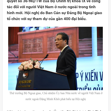
quyết số 36-NQ/TW của Bộ Chính trị khóa IX về công
tác đối với người Việt Nam ở nước ngoài trong tình
hình mới. Hội nghị do Ban Cán sự Đảng Bộ Ngoại giao
tổ chức với sự tham dự của gần 400 đại biểu.
Thứ trưởng Bộ Ngoại giao, Chủ nhiệm Ủy ban Nhà nước về người Việt Nam ở
nước ngoài Đặng Minh Khôi phát biểu tại Hội nghị