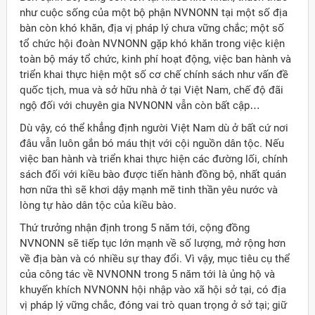
như cuộc sống của một bộ phận NVNONN tại một số địa
bàn còn khó khăn, địa vị pháp lý chưa vững chắc; một số
tổ chức hội đoàn NVNONN gặp khó khăn trong việc kiện
toàn bộ máy tổ chức, kinh phí hoạt động, việc ban hành và
triển khai thực hiện một số cơ chế chính sách như vấn đề
quốc tịch, mua và sở hữu nhà ở tại Việt Nam, chế độ đãi
ngộ đối với chuyên gia NVNONN vẫn còn bất cập…
Dù vậy, có thể khẳng định người Việt Nam dù ở bất cứ nơi
đâu vẫn luôn gắn bó máu thịt với cội nguồn dân tộc. Nếu
việc ban hành và triển khai thực hiện các đường lối, chính
sách đối với kiều bào được tiến hành đồng bộ, nhất quán
hơn nữa thì sẽ khơi dậy mạnh mẽ tinh thần yêu nước và
lòng tự hào dân tộc của kiều bào.
Thứ trưởng nhận định trong 5 năm tới, cộng đồng
NVNONN sẽ tiếp tục lớn mạnh về số lượng, mở rộng hơn
về địa bàn và có nhiều sự thay đổi. Vì vậy, mục tiêu cụ thể
của công tác về NVNONN trong 5 năm tới là ủng hộ và
khuyến khích NVNONN hội nhập vào xã hội sở tại, có địa
vị pháp lý vững chắc, đóng vai trò quan trọng ở sở tại; giữ