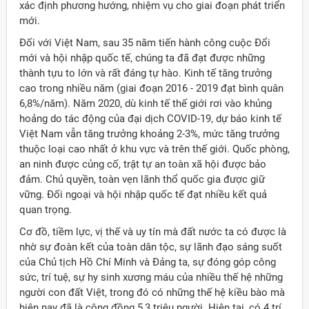
xác định phương hướng, nhiệm vụ cho giai đoạn phát triển
mới.
Đối với Việt Nam, sau 35 năm tiến hành công cuộc Đổi
mới và hội nhập quốc tế, chúng ta đã đạt được những
thành tựu to lớn và rất đáng tự hào. Kinh tế tăng trưởng
cao trong nhiều năm (giai đoạn 2016 - 2019 đạt bình quân
6,8%/năm). Năm 2020, dù kinh tế thế giới rơi vào khủng
hoảng do tác động của đại dịch COVID-19, dự báo kinh tế
Việt Nam vẫn tăng trưởng khoảng 2-3%, mức tăng trưởng
thuộc loại cao nhất ở khu vực và trên thế giới. Quốc phòng,
an ninh được củng cố, trật tự an toàn xã hội được bảo
đảm. Chủ quyền, toàn vẹn lãnh thổ quốc gia được giữ
vững. Đối ngoại và hội nhập quốc tế đạt nhiều kết quả
quan trọng.
Cơ đồ, tiềm lực, vị thế và uy tín mà đất nước ta có được là
nhờ sự đoàn kết của toàn dân tộc, sự lãnh đạo sáng suốt
của Chủ tịch Hồ Chí Minh và Đảng ta, sự đóng góp công
sức, trí tuệ, sự hy sinh xương máu của nhiều thế hệ những
người con đất Việt, trong đó có những thế hệ kiều bào mà
hiện nay đã là cộng đồng 5,3 triệu người. Hiện tại, có 4 trí