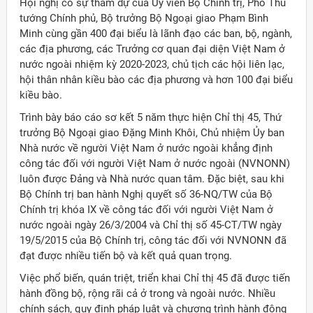
Hội nghị có sự tham dự của Ủy viên Bộ Chính trị, Phó Thủ
tướng Chính phủ, Bộ trưởng Bộ Ngoại giao Phạm Bình
Minh cùng gần 400 đại biểu là lãnh đạo các ban, bộ, ngành,
các địa phương, các Trưởng cơ quan đại diện Việt Nam ở
nước ngoài nhiệm kỳ 2020-2023, chủ tịch các hội liên lạc,
hội thân nhân kiều bào các địa phương và hơn 100 đại biểu
kiều bào.
Trình bày báo cáo sơ kết 5 năm thực hiện Chỉ thị 45, Thứ
trưởng Bộ Ngoại giao Đặng Minh Khôi, Chủ nhiệm Ủy ban
Nhà nước về người Việt Nam ở nước ngoài khẳng định
công tác đối với người Việt Nam ở nước ngoài (NVNONN)
luôn được Đảng và Nhà nước quan tâm. Đặc biệt, sau khi
Bộ Chính trị ban hành Nghị quyết số 36-NQ/TW của Bộ
Chính trị khóa IX về công tác đối với người Việt Nam ở
nước ngoài ngày 26/3/2004 và Chỉ thị số 45-CT/TW ngày
19/5/2015 của Bộ Chính trị, công tác đối với NVNONN đã
đạt được nhiều tiến bộ và kết quả quan trọng.
Việc phổ biến, quán triệt, triển khai Chỉ thị 45 đã được tiến
hành đồng bộ, rộng rãi cả ở trong và ngoài nước. Nhiều
chính sách, quy định pháp luật và chương trình hành động