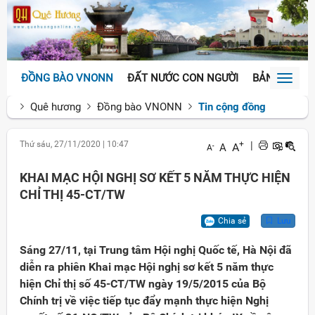
ĐỒNG BÀO VNONN
ĐẤT NƯỚC CON NGƯỜI
BẢN SẮC VĂ
Toggl
naviga
Quê hương
Đồng bào VNONN
Tin cộng đồng
Thứ sáu, 27/11/2020
|
10:47
+
|
A
A
-
A
KHAI MẠC HỘI NGHỊ SƠ KẾT 5 NĂM THỰC HIỆN
CHỈ THỊ 45-CT/TW
Chia sẻ
Lưu
Sáng 27/11, tại Trung tâm Hội nghị Quốc tế, Hà Nội đã
diễn ra phiên Khai mạc Hội nghị sơ kết 5 năm thực
hiện Chỉ thị số 45-CT/TW ngày 19/5/2015 của Bộ
Chính trị về việc tiếp tục đẩy mạnh thực hiện Nghị