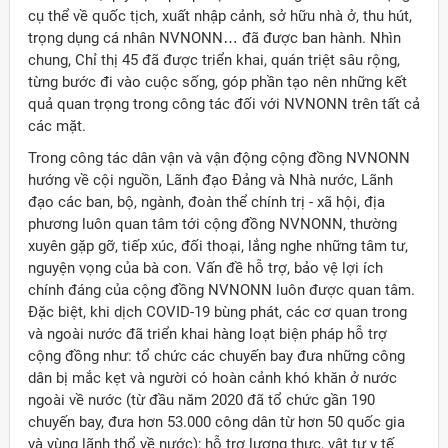
cụ thể về quốc tịch, xuất nhập cảnh, sở hữu nhà ở, thu hút,
trọng dụng cá nhân NVNONN… đã được ban hành. Nhìn
chung, Chỉ thị 45 đã được triển khai, quán triệt sâu rộng,
từng bước đi vào cuộc sống, góp phần tạo nên những kết
quả quan trọng trong công tác đối với NVNONN trên tất cả
các mặt.
Trong công tác dân vận và vận động cộng đồng NVNONN
hướng về cội nguồn, Lãnh đạo Đảng và Nhà nước, Lãnh
đạo các ban, bộ, ngành, đoàn thể chính trị - xã hội, địa
phương luôn quan tâm tới cộng đồng NVNONN, thường
xuyên gặp gỡ, tiếp xúc, đối thoại, lắng nghe những tâm tư,
nguyện vọng của bà con. Vấn đề hỗ trợ, bảo vệ lợi ích
chính đáng của cộng đồng NVNONN luôn được quan tâm.
Đặc biệt, khi dịch COVID-19 bùng phát, các cơ quan trong
và ngoài nước đã triển khai hàng loạt biện pháp hỗ trợ
cộng đồng như: tổ chức các chuyến bay đưa những công
dân bị mắc kẹt và người có hoàn cảnh khó khăn ở nước
ngoài về nước (từ đầu năm 2020 đã tổ chức gần 190
chuyến bay, đưa hơn 53.000 công dân từ hơn 50 quốc gia
và vùng lãnh thổ về nước); hỗ trợ lương thực, vật tư y tế