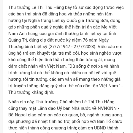
Thứ trưởng Lê Thị Thu Hằng bày tỏ sự xúc động trước việc
các bạn trại sinh đã dâng hoa và thắp những nén tâm
hương tại Nghĩa trang Liệt sỹ Quốc gia Trường Sơn, đóng
góp những phần quà ý nghĩa thể hiện tri ân các Mẹ Việt
Nam Anh hùng, các gia đình thương binh liệt sỹ tại tỉnh
Quảng Trị, đúng dịp đất nước kỷ niệm 76 năm Ngày
Thương binh Liệt sỹ (27/7/1947 - 27/7/2023). Việc các em
ủng hộ trẻ em khuyết tật, trẻ mồ côi, học sinh nghèo vượt
khó cũng thể hiện tinh thần tương thân tương ái, mang
đậm chất nhân văn Việt Nam. “Dù sống ở nơi xa và hành
trình tương lai có thể không có nhiều cơ hội về với quê
hương, tôi tin tưởng, các em vẫn sẽ mang theo những giá
trị truyền thống đáng quý như thế của dân tộc Việt Nam.” -
Thứ trưởng khẳng định.
Nhân dịp này, Thứ trưởng, Chủ nhiệm Lê Thị Thu Hằng
cũng thay mặt Lãnh đạo Uỷ ban Nhà nước về NVNONN -
Bộ Ngoại giao cảm ơn các cơ quan, bộ, ngành trung ương,
địa phương đã nhiệt tình hỗ trợ, phối hợp với Ban Tổ chức
thực hiện thành công chương trình; cảm ơn UBND thành