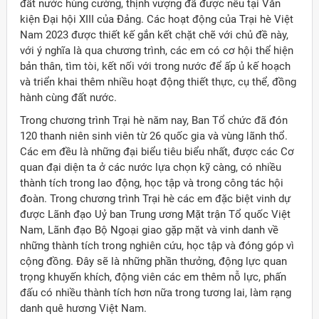
đất nước hùng cường, thịnh vượng đã được nêu tại Văn
kiện Đại hội XIII của Đảng. Các hoạt động của Trại hè Việt
Nam 2023 được thiết kế gắn kết chặt chẽ với chủ đề này,
với ý nghĩa là qua chương trình, các em có cơ hội thể hiện
bản thân, tìm tòi, kết nối với trong nước để ấp ủ kế hoạch
và triển khai thêm nhiều hoạt động thiết thực, cụ thể, đồng
hành cùng đất nước.
Trong chương trình Trại hè năm nay, Ban Tổ chức đã đón
120 thanh niên sinh viên từ 26 quốc gia và vùng lãnh thổ.
Các em đều là những đại biểu tiêu biểu nhất, được các Cơ
quan đại diện ta ở các nước lựa chọn kỹ càng, có nhiều
thành tích trong lao động, học tập và trong công tác hội
đoàn. Trong chương trình Trại hè các em đặc biệt vinh dự
được Lãnh đạo Uỷ ban Trung ương Mặt trận Tổ quốc Việt
Nam, Lãnh đạo Bộ Ngoại giao gặp mặt và vinh danh về
những thành tích trong nghiên cứu, học tập và đóng góp vì
cộng đồng. Đây sẽ là những phần thưởng, động lực quan
trọng khuyến khích, động viên các em thêm nỗ lực, phấn
đấu có nhiều thành tích hơn nữa trong tương lai, làm rạng
danh quê hương Việt Nam.