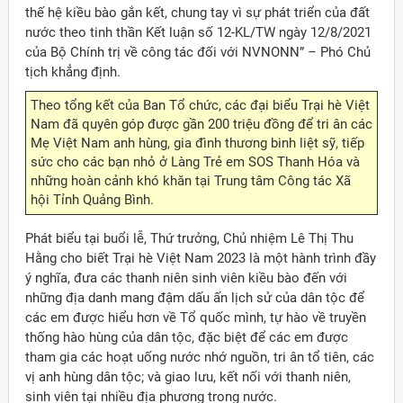
thế hệ kiều bào gắn kết, chung tay vì sự phát triển của đất
nước theo tinh thần Kết luận số 12-KL/TW ngày 12/8/2021
của Bộ Chính trị về công tác đối với NVNONN” – Phó Chủ
tịch khẳng định.
Theo tổng kết của Ban Tổ chức, các đại biểu Trại hè Việt
Nam đã quyên góp được gần 200 triệu đồng để tri ân các
Mẹ Việt Nam anh hùng, gia đình thương binh liệt sỹ, tiếp
sức cho các bạn nhỏ ở Làng Trẻ em SOS Thanh Hóa và
những hoàn cảnh khó khăn tại Trung tâm Công tác Xã
hội Tỉnh Quảng Bình.
Phát biểu tại buổi lễ, Thứ trưởng, Chủ nhiệm Lê Thị Thu
Hằng cho biết Trại hè Việt Nam 2023 là một hành trình đầy
ý nghĩa, đưa các thanh niên sinh viên kiều bào đến với
những địa danh mang đậm dấu ấn lịch sử của dân tộc để
các em được hiểu hơn về Tổ quốc mình, tự hào về truyền
thống hào hùng của dân tộc, đặc biệt để các em được
tham gia các hoạt uống nước nhớ nguồn, tri ân tổ tiên, các
vị anh hùng dân tộc; và giao lưu, kết nối với thanh niên,
sinh viên tại nhiều địa phương trong nước.