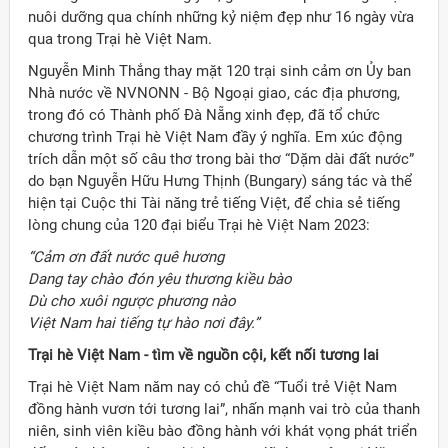
nuôi dưỡng qua chính những kỷ niệm đẹp như 16 ngày vừa
qua trong Trại hè Việt Nam.
Nguyễn Minh Thắng thay mặt 120 trại sinh cảm ơn Ủy ban
Nhà nước về NVNONN - Bộ Ngoại giao, các địa phương,
trong đó có Thành phố Đà Nẵng xinh đẹp, đã tổ chức
chương trình Trại hè Việt Nam đầy ý nghĩa. Em xúc động
trích dẫn một số câu thơ trong bài thơ “Dặm dài đất nước”
do bạn Nguyễn Hữu Hưng Thịnh (Bungary) sáng tác và thể
hiện tại Cuộc thi Tài năng trẻ tiếng Việt, để chia sẻ tiếng
lòng chung của 120 đại biểu Trại hè Việt Nam 2023:
“Cảm ơn đất nước quê hương
Dang tay chào đón yêu thương kiều bào
Dù cho xuôi ngược phương nào
Việt Nam hai tiếng tự hào nơi đây.”
Trại hè Việt Nam - tìm về nguồn cội, kết nối tương lai
Trại hè Việt Nam năm nay có chủ đề “Tuổi trẻ Việt Nam
đồng hành vươn tới tương lai”, nhấn mạnh vai trò của thanh
niên, sinh viên kiều bào đồng hành với khát vọng phát triển