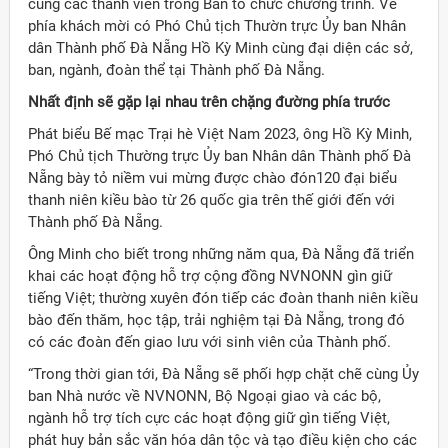
cùng các thành viên trong Ban tổ chức chương trình. Về
phía khách mời có Phó Chủ tịch Thườn trực Ủy ban Nhân
dân Thành phố Đà Nẵng Hồ Kỳ Minh cùng đại diện các sở,
ban, ngành, đoàn thể tại Thành phố Đà Nẵng.
Nhất định sẽ gặp lại nhau trên chặng đường phía trước
Phát biểu Bế mạc Trại hè Việt Nam 2023, ông Hồ Kỳ Minh,
Phó Chủ tịch Thường trực Ủy ban Nhân dân Thành phố Đà
Nẵng bày tỏ niềm vui mừng được chào đón120 đại biểu
thanh niên kiều bào từ 26 quốc gia trên thế giới đến với
Thành phố Đà Nẵng.
Ông Minh cho biết trong những năm qua, Đà Nẵng đã triển
khai các hoạt động hỗ trợ cộng đồng NVNONN gìn giữ
tiếng Việt; thường xuyên đón tiếp các đoàn thanh niên kiều
bào đến thăm, học tập, trải nghiệm tại Đà Nẵng, trong đó
có các đoàn đến giao lưu với sinh viên của Thành phố.
“Trong thời gian tới, Đà Nẵng sẽ phối hợp chặt chẽ cùng Ủy
ban Nhà nước về NVNONN, Bộ Ngoại giao và các bộ,
ngành hỗ trợ tích cực các hoạt động giữ gìn tiếng Việt,
phát huy bản sắc văn hóa dân tộc và tạo điều kiện cho các