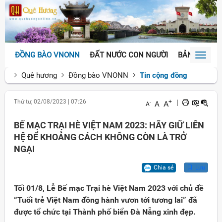
ĐỒNG BÀO VNONN
ĐẤT NƯỚC CON NGƯỜI
BẢN SẮC VĂ
Toggl
naviga
Quê hương
Đồng bào VNONN
Tin cộng đồng
Thứ tư, 02/08/2023
|
07:26
+
|
A
A
-
A
BẾ MẠC TRẠI HÈ VIỆT NAM 2023: HÃY GIỮ LIÊN
HỆ ĐỂ KHOẢNG CÁCH KHÔNG CÒN LÀ TRỞ
NGẠI
Chia sẻ
Lưu
Tối 01/8, Lễ Bế mạc Trại hè Việt Nam 2023 với chủ đề
“Tuổi trẻ Việt Nam đồng hành vươn tới tương lai” đã
được tổ chức tại Thành phố biển Đà Nẵng xinh đẹp.