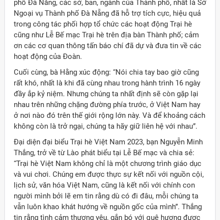
phố Đà Nẵng, các sở, ban, ngành của Thành phố, nhất là Sở
Ngoại vụ Thành phố Đà Nẵng đã hỗ trợ tích cực, hiệu quả
trong công tác phối hợp tổ chức các hoạt động Trại hè
cũng như Lễ Bế mạc Trại hè trên địa bàn Thành phố; cảm
ơn các cơ quan thông tấn báo chí đã dự và đưa tin về các
hoạt động của Đoàn.
Cuối cùng, bà Hằng xúc động: “Nói chia tay bao giờ cũng
rất khó, nhất là khi đã cùng nhau trong hành trình 16 ngày
đầy ắp kỷ niệm. Nhưng chúng ta nhất định sẽ còn gặp lại
nhau trên những chặng đường phía trước, ở Việt Nam hay
ở nơi nào đó trên thế giới rộng lớn này. Và để khoảng cách
không còn là trở ngại, chúng ta hãy giữ liên hệ với nhau”.
Đại diện đại biểu Trại hè Việt Nam 2023, bạn Nguyễn Minh
Thắng, trở về từ Lào phát biểu tại Lễ Bế mạc và chia sẻ:
“Trại hè Việt Nam không chỉ là một chương trình giáo dục
và vui chơi. Chúng em được thực sự kết nối với nguồn cội,
lịch sử, văn hóa Việt Nam, cũng là kết nối với chính con
người mình bởi lẽ em tin rằng dù có đi đâu, mỗi chúng ta
vẫn luôn khao khát hướng về nguồn gốc của mình”. Thắng
tin rằng tình cảm thương yêu, gắn bó với quê hương được