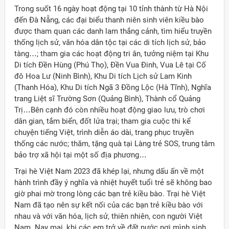
Trong suốt 16 ngày hoạt động tại 10 tỉnh thành từ Hà Nội
đến Đà Nẵng, các đại biểu thanh niên sinh viên kiều bào
được tham quan các danh lam thắng cảnh, tìm hiểu truyền
thống lịch sử, văn hóa dân tộc tại các di tích lịch sử, bảo
tàng…; tham gia các hoạt động tri ân, tưởng niệm tại Khu
Di tích Đền Hùng (Phú Thọ), Đền Vua Đinh, Vua Lê tại Cố
đô Hoa Lư (Ninh Bình), Khu Di tích Lịch sử Lam Kinh
(Thanh Hóa), Khu Di tích Ngã 3 Đồng Lộc (Hà Tĩnh), Nghĩa
trang Liệt sĩ Trường Sơn (Quảng Bình), Thành cổ Quảng
Trị…Bên cạnh đó còn nhiều hoạt động giao lưu, trò chơi
dân gian, tắm biển, đốt lửa trại; tham gia cuộc thi kể
chuyện tiếng Việt, trình diễn áo dài, trang phục truyền
thống các nước; thăm, tặng quà tại Làng trẻ SOS, trung tâm
bảo trợ xã hội tại một số địa phương…
Trại hè Việt Nam 2023 đã khép lại, nhưng dấu ấn về một
hành trình đầy ý nghĩa và nhiệt huyết tuổi trẻ sẽ không bao
giờ phai mờ trong lòng các bạn trẻ kiều bào. Trại hè Việt
Nam đã tạo nên sự kết nối của các bạn trẻ kiều bào với
nhau và với văn hóa, lịch sử, thiên nhiên, con người Việt
Nam. Nay mai, khi các em trở về đất nước nơi mình sinh