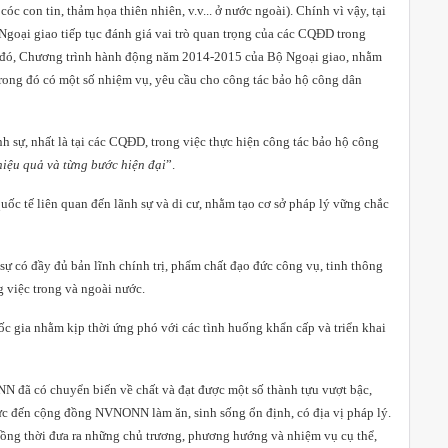
cóc con tin, thảm họa thiên nhiên, v.v... ở nước ngoài). Chính vì vậy,
tại
goại giao tiếp tục đánh giá vai trò quan trọng của các CQĐD trong
ở đó, Chương trình hành động năm 2014-2015 của Bộ Ngoại giao, nhằm
 trong đó có một số nhiệm vụ, yêu cầu cho công tác bảo hộ công dân
nh sự, nhất là tại các CQĐD, trong việc thực hiện công tác bảo hộ công
iệu quả và từng bước hiện đại
”.
uốc tế liên quan đến lãnh sự và di cư, nhằm tạo cơ sở pháp lý vững chắc
sự có đầy đủ bản lĩnh chính trị, phẩm chất đạo đức công vụ, tinh thông
 việc trong và ngoài nước.
 gia nhằm kịp thời ứng phó với các tình huống khẩn cấp và triển khai
N đã có chuyển biến về chất và đạt được một số thành tựu vượt bậc,
cực đến cộng đồng NVNONN làm ăn, sinh sống ổn định, có địa vị pháp lý.
ng thời đưa ra những chủ trương, phương hướng và nhiệm vụ cụ thể,