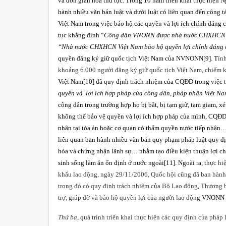
và đơn giản hóa thủ tục. Trong 10 năm triển khai thực hiện 
hành nhiều văn bản luật và dưới luật có liên quan đến công 
Việt Nam trong việc bảo hộ các quyền và lợi ích chính đán
tục khẳng định “
Công dân VNONN được nhà nước CHXHCN 
“
Nhà nước CHXHCN Việt
Nam
bảo hộ quyền lợi chính đán
quyền đăng ký giữ quốc tịch Việt
Nam
của NVNONN
[9]
. T
ín
khoảng 6.000 người đăng ký giữ quốc tịch Việt Nam, chiếm
Việt Nam
[10]
đã quy định trách nhiệm của CQĐD trong việc t
quyền và
lợi ích hợp pháp của công dân, pháp nhân Việt N
công dân trong trường hợp họ bị bắt, bị tạm giữ, tạm giam, 
không thể bảo vệ quyền và lợi ích hợp pháp của mình, CQĐD 
nhân tại tòa án hoặc cơ quan có thẩm quyền nước tiếp nhận…
liên quan ban hành nhiều văn bản quy phạm pháp luật quy định
hóa và chứng nhận lãnh sự… nhằm tạo điều kiện thuận lợi cho
sinh sống làm ăn ổn định ở nước ngoài
[11]
. Ngoài ra, t
hực hi
khẩu lao động, ngày 29/11/2006, Quốc hội cũng đã ban hành
trong đó có quy định trách nhiệm của Bộ Lao động, Thương b
trợ, giúp đỡ và bảo hộ quyền lợi của người lao động
VNONN
Thứ ba
, quá trình triển khai thực hiện các quy định của pháp