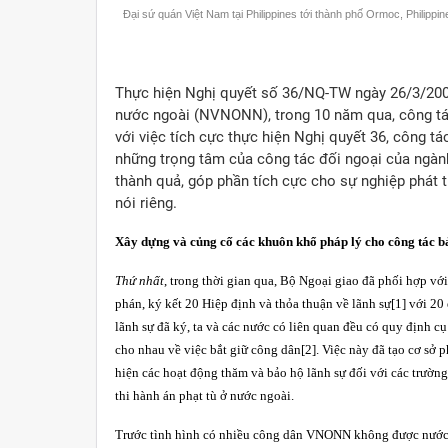
Đại sứ quán Việt Nam tại Philippines tới thành phố Ormoc, Philipp
Thực hiện Nghị quyết số 36/NQ-TW ngày 26/3/2004
nước ngoài (NVNONN), trong 10 năm qua, công t
với việc tích cực thực hiện Nghị quyết 36, công 
những trọng tâm của công tác đối ngoại của ngành 
thành quả, góp phần tích cực cho sự nghiệp phát t
nói riêng.
Xây dựng và củng cố các khuôn khổ pháp lý cho công tác
Thứ nhất
, trong thời gian qua, Bộ Ngoại giao đã phối hợp vớ
phán, ký kết 20 Hiệp định và thỏa thuận về lãnh sự
[1]
với 20 
lãnh sự đã ký, ta và các nước có liên quan đều có quy định c
cho nhau về việc bắt giữ công dân
[2]
. Việc này đã tạo cơ sở
hiện các hoạt động thăm và bảo hộ lãnh sự đối với các trường
thi hành án phạt tù ở nước ngoài.
Trước tình hình có nhiều công dân VNONN không được nước s