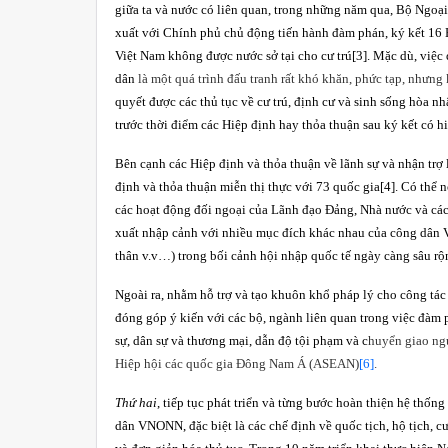
giữa ta và nước có liên quan, trong những năm qua, Bộ Ngoại
xuất với Chính phủ chủ động tiến hành đàm phán, ký kết 16 H
Việt Nam không được nước sở tại cho cư trú
[3]
. Mặc dù, việc
dân
là một quá trình đấu tranh rất khó khăn, phức tạp, nhưng 
quyết được các thủ tục về cư trú, định cư và sinh sống hòa n
trước thời điểm các Hiệp định hay thỏa thuận sau ký kết có hi
Bên cạnh các Hiệp định và thỏa thuận về lãnh sự và nhận trợ
định và thỏa thuận miễn thị thực với 73 quốc gia
[4]
. Có thể 
các hoạt động đối ngoại của Lãnh đạo Đảng, Nhà nước và các
xuất nhập cảnh với nhiều mục đích khác nhau của công dân Vi
thân v.v…) trong bối cảnh hội nhập quốc tế ngày càng sâu rộn
Ngoài ra, nhằm hỗ trợ và tạo khuôn khổ pháp lý cho công tác
đóng góp ý kiến với các bộ, ngành liên quan trong việc đàm p
sự, dân sự và thương mại, dẫn độ tội phạm và c
huyển giao ngư
Hiệp hội các quốc gia Đông Nam Á (ASEAN)
[6]
.
Thứ hai
, tiếp tục phát triển và từng bước hoàn thiện hệ thố
dân VNONN, đặc biệt là các chế định về quốc tịch, hộ tịch, 