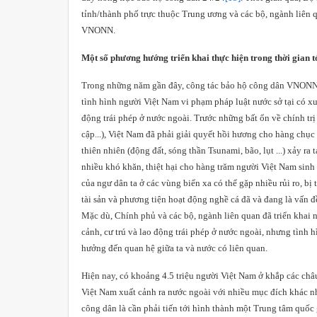
tỉnh/thành phố trực thuộc Trung ương và các bộ, ngành liên q
VNONN.
Một số phương hướng triển khai thực hiện trong thời gian t
Trong những năm gần đây, công tác bảo hộ công dân VNONN g
tình hình người Việt Nam vi phạm pháp luật nước sở tại có xu 
động trái phép ở nước ngoài. Trước những bất ổn về chính trị 
cập...), Việt
Nam
đã phải giải quyết hồi hương cho hàng chụ
thiên nhiên (động đất, sóng thần Tsunami, bão, lụt ...) xảy ra 
nhiều khó khăn, thiệt hại cho hàng trăm người Việt Nam sinh
của ngư dân ta ở các vùng biển xa có thể gặp nhiều rủi ro, bị 
tài sản và phương tiện hoạt động nghề cá đã và đang là vấn đ
Mặc dù, Chính phủ và các bộ, ngành liên quan đã triển khai
cảnh, cư trú và lao động trái phép ở nước ngoài, nhưng tình 
hưởng đến quan hệ giữa ta và nước có liên quan.
Hiện nay, có khoảng 4.5 triệu người Việt Nam ở khắp các châ
Việt Nam xuất cảnh ra nước ngoài với nhiều mục đích khác nh
công dân là cần phải tiến tới hình thành một Trung tâm quốc