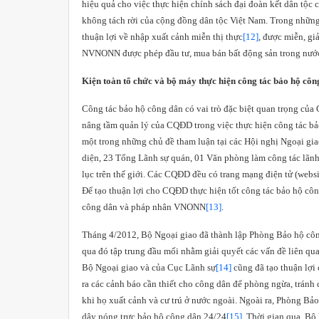
hiệu quả cho việc thực hiện chính sách đại đoàn kết dân tộ
không tách rời của cộng đồng dân tộc Việt Nam. Trong nhữ
thuận lợi về nhập xuất cảnh miễn thị thực
[12]
, được miễn, gi
NVNONN được phép đầu tư, mua bán bất động sản trong nướ
Kiện toàn tổ chức và bộ máy thực hiện công tác bảo hộ côn
Công tác bảo hộ công dân có vai trò đặc biệt quan trọng của
nâng tầm quản lý của CQĐD trong việc thực hiện công tác 
một trong những chủ đề tham luận tại các Hội nghị Ngoại gia
diện, 23 Tổng Lãnh sự quán, 01 Văn phòng làm công tác lãnh
lục trên thế giới. Các CQĐD đều có trang mạng điện tử (websi
Để tạo thuận lợi cho CQĐD thực hiện tốt công tác bảo hộ c
công dân và pháp nhân VNONN
[13]
.
Tháng 4/2012, Bộ Ngoại giao đã thành lập Phòng Bảo hộ cô
qua đó tập trung đầu mối nhằm giải quyết các vấn đề liên q
Bộ Ngoại giao và của Cục Lãnh sự
[14]
cũng đã tạo thuận lợi 
ra các cảnh báo cần thiết cho công dân để phòng ngừa, tránh
khi họ xuất cảnh và cư trú ở nước ngoài. Ngoài ra, Phòng B
dây nóng trực bảo hộ công dân 24/24
[15]
. Thời gian qua, Bộ