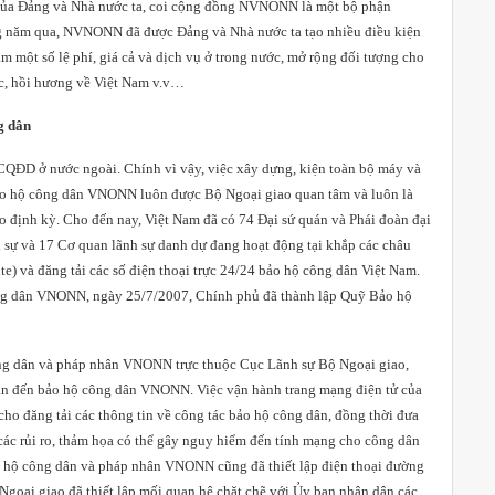
c của Đảng và Nhà nước ta, coi cộng đồng NVNONN là một bộ phận
ng năm qua, NVNONN đã được Đảng và Nhà nước ta tạo nhiều điều kiện
ảm một số lệ phí, giá cả và dịch vụ ở trong nước, mở rộng đối tượng cho
c, hồi hương về Việt Nam v.v…
g dân
 CQĐD ở nước ngoài. Chính vì vậy, việc xây dựng, kiện toàn bộ máy và
bảo hộ công dân VNONN luôn được Bộ Ngoại giao quan tâm và luôn là
o định kỳ. Cho đến nay, Việt Nam đã có 74 Đại sứ quán và Phái đoàn đại
 sự và 17 Cơ quan lãnh sự danh dự đang hoạt động tại khắp các châu
te) và đăng tải các số điện thoại trực 24/24 bảo hộ công dân Việt
Nam
.
ông dân VNONN, ngày 25/7/2007, Chính phủ đã thành lập Quỹ Bảo hộ
ng dân và pháp nhân VNONN trực thuộc Cục Lãnh sự Bộ Ngoại giao,
uan đến bảo hộ công dân VNONN. Việc vận hành trang mạng điện tử của
cho đăng tải các thông tin về công tác bảo hộ công dân, đồng thời đưa
 các rủi ro, thảm họa có thể gây nguy hiểm đến tính mạng cho công dân
ảo hộ công dân và pháp nhân VNONN cũng đã thiết lập điện thoại đường
 Ngoại giao đã thiết lập mối quan hệ chặt chẽ với Ủy ban nhân dân các