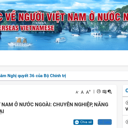
năm Nghị quyết 36 của Bộ Chính trị
+
|
A
A
-
A
 NAM Ở NƯỚC NGOÀI: CHUYÊN NGHIỆP, NĂNG
V
ẠI
Chia sẻ
Lưu