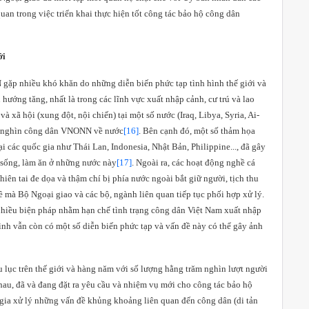
uan trong việc triển khai thực hiện tốt công tác bảo hộ công dân
ới
ặp nhiều khó khăn do những diễn biến phức tạp tình hình thế giới và
hướng tăng, nhất là trong các lĩnh vực xuất nhập cảnh, cư trú và lao
và xã hội (xung đột, nội chiến) tại một số nước (
Iraq
,
Libya
,
Syria
, Ai-
c nghìn công dân VNONN về nước
[16]
. Bên cạnh đó, một số thảm họa
tại các quốc gia như Thái Lan, Indonesia, Nhật Bản, Philippine..., đã gây
 sống, làm ăn ở những nước này
[17]
. Ngoài ra, các hoạt động nghề cá
thiên tai đe dọa và thậm chí bị phía nước ngoài bắt giữ người, tịch thu
ề mà Bộ Ngoại giao và các bộ, ngành liên quan tiếp tục phối hợp xử lý.
 nhiều biện pháp nhằm hạn chế tình trạng công dân Việt Nam xuất nhập
hình vẫn còn có một số diễn biến phức tạp và vấn đề này có thể gây ảnh
u lục trên thế giới và hàng năm
với số lượng hằng trăm nghìn lượt người
au, đã và đang đặt ra yêu cầu và nhiệm vụ mới cho công tác bảo hộ
 gia xử lý những vấn đề khủng khoảng liên quan đến công dân (di tản