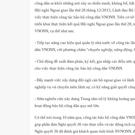
công dân ra khỏi những nơi xảy ra chiến tranh, khủng bố, bắt 
Hội nghị Ngoại giao lần thứ 28 tháng 12/2013, Lãnh đạo Bộ N
việc thực hiện công tác bảo hộ công dân VNONN. Trên cơ s
triển khai thực hiện kết quả Hội nghị Ngoại giao lần thứ 28,
VNONN, cụ thể như sau:
- Tiếp tục nâng cao hiệu quả quản lý nhà nước về công tác lã
dân VNONN, với phương châm “
chuyên nghiệp, năng động, h
- Chủ động đề xuất đàm phán, ký kết, gia nhập các điều ước q
cho việc thực hiện công tác bảo hộ công dân VNONN.
- Đẩy mạnh việc xây dựng đội ngũ cán bộ ngoại giao và lãnh 
nghiệp vụ và chuyên môn lãnh sự, có kỹ năng giải quyết công
- Sớm nghiên cứu xây dựng Trung tâm xử lý khủng hoảng quốc
hoạt động bảo hộ công dân quy mô lớn.
Có thể nói trong 10 năm qua, công tác bảo hộ công dân VNON
góp phần đưa Nghị quyết 36 vào thực tiễn và tác động tích 
Nghị quyết 36 đã đánh giá khách quan tình hình NVNONN, đồ