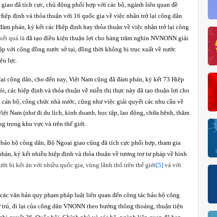
 giao đã tích cực, chủ động phối hợp với các bộ, ngành liên quan đề
iệp định và thỏa thuận với 16 quốc gia về việc nhận trở lại công dân
 đàm phán, ký kết các Hiệp định hay thỏa thuận về việc nhận trở lại công
kết quả là
đã tạo điều kiện thuận lợi cho hàng trăm nghìn NVNONN giải
hập với cộng đồng nước sở tại, đồng thời không bị trục xuất về nước
ệu lực.
 lại công dân, cho đến nay, Việt Nam cũng đã đàm phán, ký kết 73 Hiệp
nói, các hiệp định và thỏa thuận về miễn thị thực này đã tạo thuận lợi cho
 cán bộ, công chức nhà nước, cũng như việc giải quyết các nhu cầu về
ệt Nam (như đi du lịch, kinh doanh, học tập, lao động, chữa bệnh, thăm
g trong khu vực và trên thế giới.
 bảo hộ công dân, Bộ Ngoại giao cũng đã tích cực phối hợp, tham gia
hán, ký kết nhiều hiệp định và thỏa thuận về tương trợ tư pháp về hình
ời bị kết án với nhiều quốc gia, vùng lãnh thổ trên thế giới
[5]
và với
ng các văn bản quy phạm pháp luật liên quan đến công tác bảo hộ công
cư trú, đi lại của công dân VNONN theo hướng thông thoáng, thuận tiện