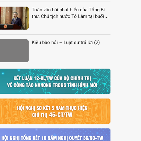
Toàn văn bài phát biểu của Tổng Bí
thư, Chủ tịch nước Tô Lâm tại buổi
gặp gỡ đại biểu kiều bào dự Hội nghị
VK4
Kiều bào hỏi – Luật sư trả lời (2)