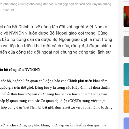
ines phát hàng cứu trợ cho công dân Việt Nam gặp nạn do siêu bão Hayian, tháng
11/2013
 của Bộ Chính trị về công tác đối với người Việt Nam ở
ác về NVNONN luôn được Bộ Ngoại giao coi trọng. Cùng
tác bảo hộ công dân đã được Bộ Ngoại giao đặt là một trong
và tiếp tục triển khai một cách sâu, rộng, đạt được nhiều
riển của công tác đối ngoại nói chung và công tác lãnh sự
 bảo hộ công dân NVNONN
i các bộ, ngành liên quan chủ động báo cáo Chính phủ triển khai đàm
quốc gia trên thế giới. Đáng lưu ý là trong các Hiệp định và thỏa thuận
ụ thể về thời hạn cơ quan chức năng hai bên có trách nhiệm thông báo
 pháp lý quan trọng cho các Cơ quan đại diện (CQĐD) trong việc thực
 hợp công dân Việt Nam bị bắt giữ, đưa ra xét xử và bị phạt tù hoặc đang
ở tại cho cư trú, gây khó khăn, phức tạp và ảnh hưởng đến quan hệ