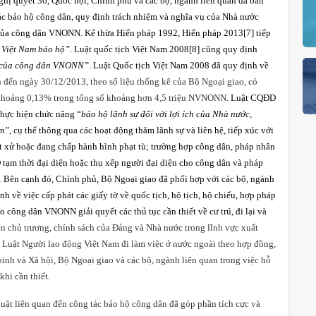
Nghị quyết 36, Quốc hội, Chính phủ và các bộ, ngành liên quan đã ban
tác bảo hộ công dân, quy định trách nhiệm và nghĩa vụ của Nhà nước
g của công dân VNONN. Kế thừa Hiến pháp 1992, Hiến pháp 2013
[7]
tiếp
Việt
Nam
bảo hộ”
. Luật quốc tịch Việt Nam 2008
[8]
cũng quy định
g của công dân VNONN
”
. Luật Quốc tịch Việt Nam 2008 đã quy định về
h đến ngày 30/12/2013, theo số liệu thống kê của Bộ Ngoại giao, có
 khoảng 0,13% trong tổng số khoảng hơn 4,5 triệu NVNONN.
Luật CQĐD
hực hiện chức năng “
bảo hộ lãnh sự đối với lợi ích của Nhà nước,
am”
, cụ thể thông qua các hoạt động thăm lãnh sự và liên hệ, tiếp xúc với
xét xử hoặc đang chấp hành hình phạt tù; trường hợp công dân, pháp nhân
tạm thời đại diện hoặc thu xếp người đại diện cho công dân và pháp
 Bên cạnh đó, Chính phủ, Bộ Ngoại giao đã phối hợp với các bộ, ngành
 về việc cấp phát các giấy tờ về quốc tịch, hộ tịch, hộ chiếu, hợp pháp
 công dân VNONN giải quyết các thủ tục cần thiết về cư trú, đi lại và
ện chủ trương, chính sách của Đảng và Nhà nước trong lĩnh vực xuất
 Luật Người lao động Việt Nam đi làm việc ở nước ngoài theo hợp đồng,
inh và Xã hội, Bộ Ngoại giao và các bộ, ngành liên quan trong việc hỗ
khi cần thiết.
 luật liên quan đến công tác bảo hộ công dân đã góp phần tích cực và