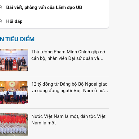
Bài viết, phỏng vấn của Lãnh đạo UB
Hỏi đáp
IN TIÊU ĐIỂM
Thủ tướng Phạm Minh Chính gặp gỡ
cán bộ, nhân viên Đại sứ quán và
cộng đồng người Việt Nam tại Liên
bang Nga
12 tỷ đồng từ Đảng bộ Bộ Ngoại giao
và cộng đồng người Việt Nam ở nước
ngoài gửi tới đồng bào vùng lũ
Nước Việt Nam là một, dân tộc Việt
Nam là một