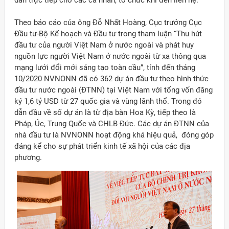
dẫn trực tiếp cho các cá nhân, tổ chức khi đến liên hệ.
Theo báo cáo của ông Đỗ Nhất Hoàng, Cục trưởng Cục
Đầu tư-Bộ Kế hoạch và Đầu tư trong tham luận “Thu hút
đầu tư của người Việt Nam ở nước ngoài và phát huy
nguồn lực người Việt Nam ở nước ngoài từ xa thông qua
mạng lưới đổi mới sáng tạo toàn cầu”, tính đến tháng
10/2020 NVNONN đã có 362 dự án đầu tư theo hình thức
đầu tư nước ngoài (ĐTNN) tại Việt Nam với tổng vốn đăng
ký 1,6 tỷ USD từ 27 quốc gia và vùng lãnh thổ. Trong đó
dẫn đầu về số dự án là từ địa bàn Hoa Kỳ, tiếp theo là
Pháp, Úc, Trung Quốc và CHLB Đức. Các dự án ĐTNN của
nhà đầu tư là NVNONN hoạt động khá hiệu quả, đóng góp
đáng kể cho sự phát triển kinh tế xã hội của các địa
phương.