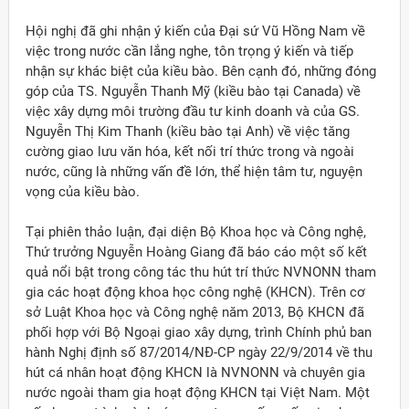
Hội nghị đã ghi nhận ý kiến của Đại sứ Vũ Hồng Nam về
việc trong nước cần lắng nghe, tôn trọng ý kiến và tiếp
nhận sự khác biệt của kiều bào. Bên cạnh đó, những đóng
góp của TS. Nguyễn Thanh Mỹ (kiều bào tại Canada) về
việc xây dựng môi trường đầu tư kinh doanh và của GS.
Nguyễn Thị Kim Thanh (kiều bào tại Anh) về việc tăng
cường giao lưu văn hóa, kết nối trí thức trong và ngoài
nước, cũng là những vấn đề lớn, thể hiện tâm tư, nguyện
vọng của kiều bào.
Tại phiên thảo luận, đại diện Bộ Khoa học và Công nghệ,
Thứ trưởng Nguyễn Hoàng Giang đã báo cáo một số kết
quả nổi bật trong công tác thu hút trí thức NVNONN tham
gia các hoạt động khoa học công nghệ (KHCN). Trên cơ
sở Luật Khoa học và Công nghệ năm 2013, Bộ KHCN đã
phối hợp với Bộ Ngoại giao xây dựng, trình Chính phủ ban
hành Nghị định số 87/2014/NĐ-CP ngày 22/9/2014 về thu
hút cá nhân hoạt động KHCN là NVNONN và chuyên gia
nước ngoài tham gia hoạt động KHCN tại Việt Nam. Một