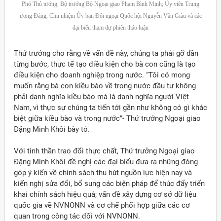
Phó Thủ tướng, Bộ trưởng Bộ Ngoại giao Phạm Bình Minh; Ủy viên Trung
ương Đảng, Chủ nhiệm Ủy ban Đối ngoại Quốc hội Nguyễn Văn Giàu và các
đại biểu tham dự phiên thảo luận
Thứ trưởng cho rằng về vấn đề này, chúng ta phải gỡ dần
từng bước, thực tế tạo điều kiện cho bà con cũng là tạo
điều kiện cho doanh nghiệp trong nước. “Tôi có mong
muốn rằng bà con kiều bào về trong nước đầu tư không
phải danh nghĩa kiều bào mà là danh nghĩa người Việt
Nam, vì thực sự chúng ta tiến tới gần như không có gì khác
biệt giữa kiều bào và trong nước”- Thứ trưởng Ngoại giao
Đặng Minh Khôi bày tỏ.
Với tinh thần trao đổi thực chất, Thứ trưởng Ngoại giao
Đặng Minh Khôi đề nghị các đại biểu đưa ra những đóng
góp ý kiến về chính sách thu hút nguồn lực hiện nay và
kiến nghị sửa đổi, bổ sung các biện pháp để thúc đẩy triển
khai chính sách hiệu quả; vấn đề xây dựng cơ sở dữ liệu
quốc gia về NVNONN và cơ chế phối hợp giữa các cơ
quan trong công tác đối với NVNONN.