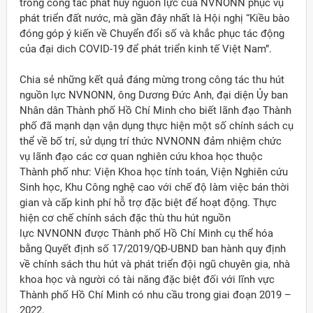
trong công tác phát huy nguồn lực của NVNONN phục vụ
phát triển đất nước, mà gần đây nhất là Hội nghị “Kiều bào
đóng góp ý kiến về Chuyển đổi số và khắc phục tác động
của đại dich COVID-19 để phát triển kinh tế Việt Nam”.
Chia sẻ những kết quả đáng mừng trong công tác thu hút
nguồn lực NVNONN, ông Dương Đức Anh, đại diện Ủy ban
Nhân dân Thành phố Hồ Chí Minh cho biết lãnh đạo Thành
phố đã mạnh dạn vận dụng thực hiện một số chính sách cụ
thể về bố trí, sử dụng trí thức NVNONN đảm nhiệm chức
vụ lãnh đạo các cơ quan nghiên cứu khoa học thuộc
Thành phố như: Viện Khoa học tính toán, Viện Nghiên cứu
Sinh học, Khu Công nghệ cao với chế độ làm việc bán thời
gian và cấp kinh phí hỗ trợ đặc biệt để hoạt động. Thực
hiện cơ chế chính sách đặc thù thu hút nguồn
lực NVNONN được Thành phố Hồ Chí Minh cụ thể hóa
bằng Quyết định số 17/2019/QĐ-UBND ban hành quy định
về chính sách thu hút và phát triển đội ngũ chuyên gia, nhà
khoa học và người có tài năng đặc biệt đối với lĩnh vực
Thành phố Hồ Chí Minh có nhu cầu trong giai đoạn 2019 –
2022.