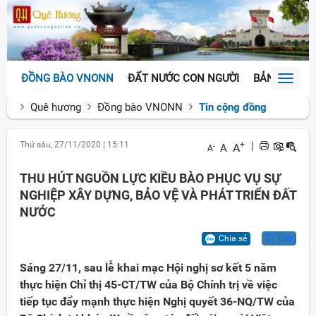
ĐỒNG BÀO VNONN
ĐẤT NƯỚC CON NGƯỜI
BẢN SẮC VĂ
Toggl
naviga
Quê hương
Đồng bào VNONN
Tin cộng đồng
Thứ sáu, 27/11/2020
|
15:11
+
|
A
A
-
A
THU HÚT NGUỒN LỰC KIỀU BÀO PHỤC VỤ SỰ
NGHIỆP XÂY DỰNG, BẢO VỆ VÀ PHÁT TRIỂN ĐẤT
NƯỚC
Chia sẻ
Lưu
Sáng 27/11, sau lễ khai mạc Hội nghị sơ kết 5 năm
thực hiện Chỉ thị 45-CT/TW của Bộ Chính trị về việc
tiếp tục đẩy mạnh thực hiện Nghị quyết 36-NQ/TW của