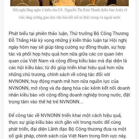
Hội nghị lắng nghe ý kiến của GS. Nguyễn Thị Kim Thanh (kiều bào Anh) về
việc tăng cường giao lưu văn hóa kết nối trí thức trong và ngoài nước
Phát biểu tại phiên thảo luận, Thứ trưởng Bộ Công Thương
Đỗ Thắng Hải kỳ vọng những ý kiến thảo luận tại Hội nghị
ngày hôm nay sẽ giúp tăng cường sự đồng thuận, sự hợp
tác và phối hợp hiệu quả hơn nữa giữa các cơ quan liên
quan của Việt Nam và cộng đồng kiều bào mà đại diện là
các hội kiều bào; từ đó giúp triển khai hiệu quả hơn nữa
những chủ trương, chính sách về công tác đối với
NVNONN; huy động mạnh mẽ hơn nữa nguồn lực của
NVNONN, mở rộng và đa dạng hóa các kênh kết nối doanh
nhân kiều bào với cộng đồng doanh nghiệp trong nước, đặt
trọng tâm vào thế hệ trẻ NVNONN...
Để công tác về NVNONN triển khai một cách hiệu quả,
thực sự giúp kiều bào xích gần với trong nước để cùng
phát triển, đại diện Lãnh đạo Bộ Công thương đưa ra một
số giải pháp, chính sách của Việt Nam trong lĩnh vực này,