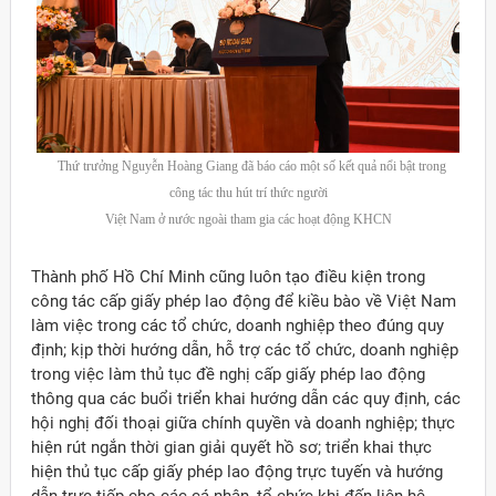
Thứ trưởng Nguyễn Hoàng Giang đã báo cáo một số kết quả nổi bật trong
công tác thu hút trí thức người
Việt Nam ở nước ngoài tham gia các hoạt động KHCN
Thành phố Hồ Chí Minh cũng luôn tạo điều kiện trong
công tác cấp giấy phép lao động để kiều bào về Việt Nam
làm việc trong các tổ chức, doanh nghiệp theo đúng quy
định; kịp thời hướng dẫn, hỗ trợ các tổ chức, doanh nghiệp
trong việc làm thủ tục đề nghị cấp giấy phép lao động
thông qua các buổi triển khai hướng dẫn các quy định, các
hội nghị đối thoại giữa chính quyền và doanh nghiệp; thực
hiện rút ngắn thời gian giải quyết hồ sơ; triển khai thực
hiện thủ tục cấp giấy phép lao động trực tuyến và hướng