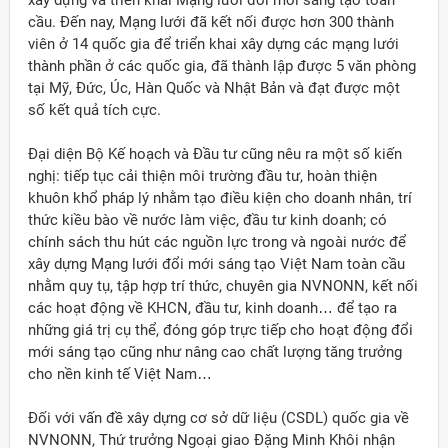
xây dựng và triển khai Mạng lưới đổi mới sáng tạo toàn
cầu. Đến nay, Mạng lưới đã kết nối được hơn 300 thành
viên ở 14 quốc gia để triển khai xây dựng các mạng lưới
thành phần ở các quốc gia, đã thành lập được 5 văn phòng
tại Mỹ, Đức, Úc, Hàn Quốc và Nhật Bản và đạt được một
số kết quả tích cực.
Đại diện Bộ Kế hoạch và Đầu tư cũng nêu ra một số kiến
nghị: tiếp tục cải thiện môi trường đầu tư, hoàn thiện
khuôn khổ pháp lý nhằm tạo điều kiện cho doanh nhân, trí
thức kiều bào về nước làm việc, đầu tư kinh doanh; có
chính sách thu hút các nguồn lực trong và ngoài nước để
xây dựng Mạng lưới đổi mới sáng tạo Việt Nam toàn cầu
nhằm quy tụ, tập hợp trí thức, chuyên gia NVNONN, kết nối
các hoạt động về KHCN, đầu tư, kinh doanh… để tạo ra
những giá trị cụ thể, đóng góp trực tiếp cho hoạt động đổi
mới sáng tạo cũng như nâng cao chất lượng tăng trưởng
cho nền kinh tế Việt Nam…
Đối với vấn đề xây dựng cơ sở dữ liệu (CSDL) quốc gia về
NVNONN, Thứ trưởng Ngoại giao Đặng Minh Khôi nhận