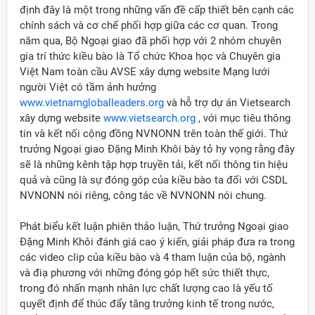
định đây là một trong những vấn đề cấp thiết bên cạnh các
chính sách và cơ chế phối hợp giữa các cơ quan. Trong
năm qua, Bộ Ngoại giao đã phối hợp với 2 nhóm chuyên
gia trí thức kiều bào là Tổ chức Khoa học và Chuyên gia
Việt Nam toàn cầu AVSE xây dựng website Mạng lưới
người Việt có tầm ảnh hưởng
www.vietnamgloballeaders.org
và hỗ trợ dự án Vietsearch
xây dựng website
www.vietsearch.org
, với mục tiêu thông
tin và kết nối cộng đồng NVNONN trên toàn thế giới. Thứ
trưởng Ngoại giao Đặng Minh Khôi bày tỏ hy vọng rằng đây
sẽ là những kênh tập hợp truyền tải, kết nối thông tin hiệu
quả và cũng là sự đóng góp của kiều bào ta đối với CSDL
NVNONN nói riêng, công tác về NVNONN nói chung.
Phát biểu kết luận phiên thảo luận, Thứ trưởng Ngoại giao
Đặng Minh Khôi đánh giá cao ý kiến, giải pháp đưa ra trong
các video clip của kiều bào và 4 tham luận của bộ, ngành
và điạ phương với những đóng góp hết sức thiết thực,
trong đó nhấn mạnh nhân lực chất lượng cao là yếu tố
quyết định để thúc đẩy tăng trưởng kinh tế trong nước,